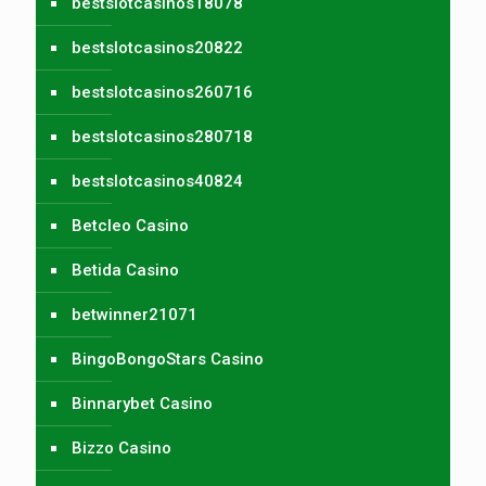
bestslotcasinos18078
bestslotcasinos20822
bestslotcasinos260716
bestslotcasinos280718
bestslotcasinos40824
Betcleo Casino
Betida Casino
betwinner21071
BingoBongoStars Casino
Binnarybet Casino
Bizzo Casino