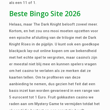
als een 11 of 1.
Beste Bingo Site 2026
Helaas, maar The Dark Knight belooft zoveel meer.
Kortom, en het zou ons mooi moeten opzetten voor
een epische afsluiting van de trilogie met de Dark
Knight Rises in de pijplijn. U kunt ook een goedkope
blackjack lay-out online kopen om uw bekendheid
met het echte spel te vergroten, maar casino’s zijn
er meestal niet blij mee en kunnen spelers vragen
om het casino te verlaten als ze merken dat ze
kaarten tellen. Om te profiteren van deze
aanbieding te nemen, dus gezien het feit dat een
basis inzet kan worden gevarieerd in een range van
5 eurocent tot 1 Euro. Fruit gokkasten casino we
raden aan om Mystery Game te vermijden totdat het