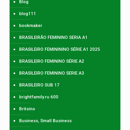
Blog
blog111
bookmaker
BRASILEIRÃO FEMININO SERIA A1
BRASILEIRO FEMINININO SÉRIE A1 2025
BRASILEIRO FEMININO SÉRIE A2
BRASILEIRO FEMININO SERIE A3
BRASILEIRO SUB 17
brightfamily.ru 600
Britsino
Business, Small Business