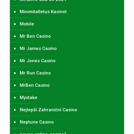
Minimitalletus Kasinot
Mobile
Mr Ben Casino
Mr James Casino
Mr Jones Casino
Mr Run Casino
MrBen Casino
Mystake
Nejlepší Zahraniční Casino
Neptune Casino