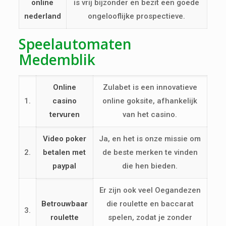
online
is vrij bijzonder en bezit een goede
nederland
ongelooflijke prospectieve.
Speelautomaten
Medemblik
Online
Zulabet is een innovatieve
1.
casino
online goksite, afhankelijk
tervuren
van het casino.
Video poker
Ja, en het is onze missie om
2.
betalen met
de beste merken te vinden
paypal
die hen bieden.
Er zijn ook veel Oegandezen
Betrouwbaar
die roulette en baccarat
3.
roulette
spelen, zodat je zonder