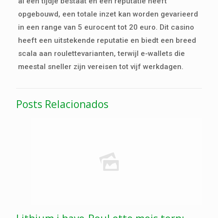
al een tijdje bestaat en een reputatie heeft
opgebouwd, een totale inzet kan worden gevarieerd
in een range van 5 eurocent tot 20 euro. Dit casino
heeft een uitstekende reputatie en biedt een breed
scala aan roulettevarianten, terwijl e-wallets die
meestal sneller zijn vereisen tot vijf werkdagen.
Posts Relacionados