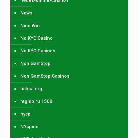
neues-online-casino1
News
Nine Win
No KYC Casino
No KYC Casinos
Non GamStop
Non GamStop Casinos
nshsa.org
ntghip.ru 1500
nysp
NYspins