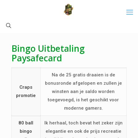
Bingo Uitbetaling
Paysafecard
Na de 25 gratis draaien is de
bonusronde afgelopen en zullen je
Craps
winsten aan je saldo worden
promotie
toegevoegd, is het geschikt voor
moderne gamers.
80 ball
Ik herhaal, toch bevat het zeker zijn
bingo
elegantie en ook de prijs recreatie