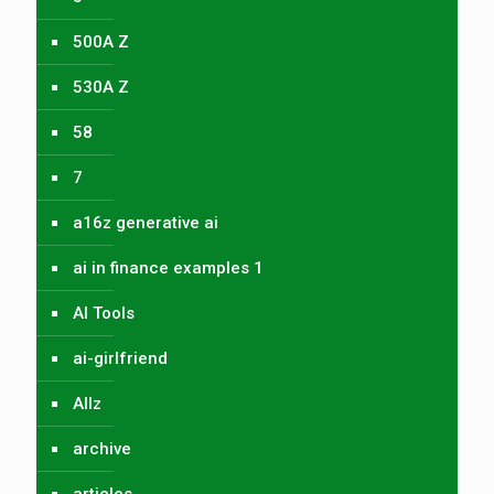
500A Z
530A Z
58
7
a16z generative ai
ai in finance examples 1
AI Tools
ai-girlfriend
Allz
archive