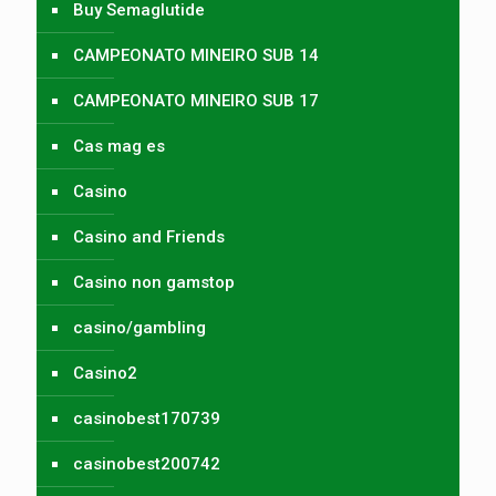
Buy Semaglutide
CAMPEONATO MINEIRO SUB 14
CAMPEONATO MINEIRO SUB 17
Cas mag es
Casino
Casino and Friends
Casino non gamstop
casino/gambling
Casino2
casinobest170739
casinobest200742