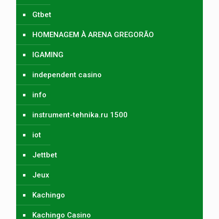
Gtbet
HOMENAGEM À ARENA GREGORÃO
IGAMING
independent casino
info
instrument-tehnika.ru 1500
iot
Jettbet
Jeux
Kachingo
Kachingo Casino