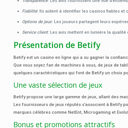
Transparence
: Les avis fournissent une vue d’ensemb
Fiabilité
: Ils aident à identifier les casinos fiables et 
Options de jeux
: Les joueurs partagent leurs expérie
Service client
: Les avis mettent en lumière la qualité
Présentation de Betify
Betify est un casino en ligne qui a su gagner la confian
Que vous soyez fan de machines à sous, de jeux de table
quelques caractéristiques qui font de Betify un choix po
Une vaste sélection de jeux
Betify propose une large gamme de jeux, allant des mach
Les fournisseurs de jeux réputés s’associent à Betify po
marques célèbres comme NetEnt, Microgaming et Evoluti
Bonus et promotions attractifs