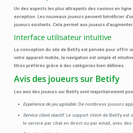
Un des aspects les plus attrayants des casinos en ligne 
exception. Les nouveaux joueurs peuvent bénéficier d’
joueurs existants. Cela permet aux joueurs d’augmenter l
Interface utilisateur intuitive
La conception du site de Betify est pensée pour offrir u
votre appareil mobile, la navigation est simple et intuit
titres préférés grâce à des catégories bien définies.
Avis des joueurs sur Betify
Les avis des joueurs sur Betify sont majoritairement posi
Expérience de jeu agréable
: De nombreux joueurs appr
Service client réactif
: Le support client de Betify est
le service par chat en direct ou par email, avec des