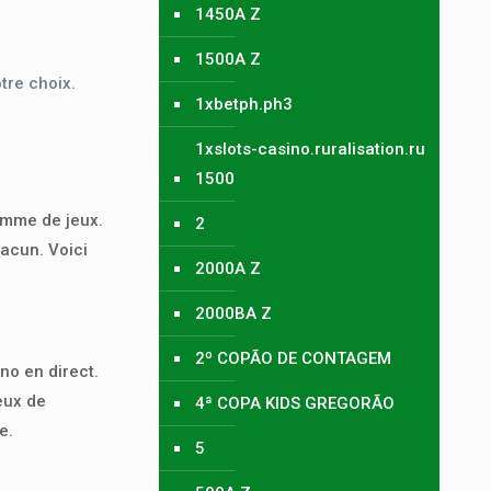
1450A Z
1500A Z
tre choix.
1xbetph.ph3
1xslots-casino.ruralisation.ru
1500
gamme de jeux.
2
hacun. Voici
2000A Z
2000BA Z
2º COPÃO DE CONTAGEM
no en direct.
eux de
4ª COPA KIDS GREGORÃO
e.
5