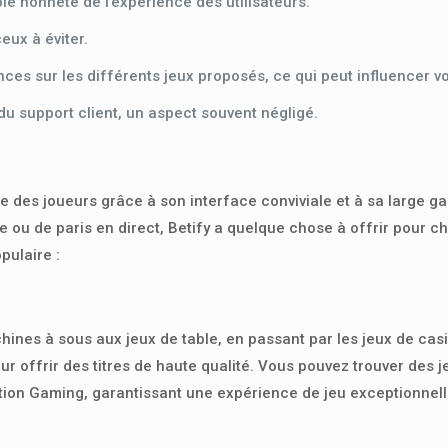
le honnête de l’expérience des utilisateurs.
ceux à éviter.
nces sur les différents jeux proposés, ce qui peut influencer vo
 du support client, un aspect souvent négligé.
ce des joueurs grâce à son interface conviviale et à sa large 
 ou de paris en direct, Betify a quelque chose à offrir pour c
pulaire :
ines à sous aux jeux de table, en passant par les jeux de casi
ur offrir des titres de haute qualité. Vous pouvez trouver des j
on Gaming, garantissant une expérience de jeu exceptionnell