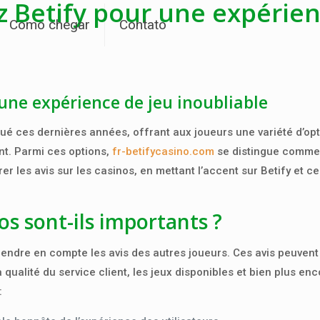
z Betify pour une expérie
Como chegar
Contato
 une expérience de jeu inoubliable
é ces dernières années, offrant aux joueurs une variété d’op
ent. Parmi ces options,
fr-betifycasino.com
se distingue comme
er les avis sur les casinos, en mettant l’accent sur Betify et ce
os sont-ils importants ?
 prendre en compte les avis des autres joueurs. Ces avis peuvent
qualité du service client, les jeux disponibles et bien plus enc
: