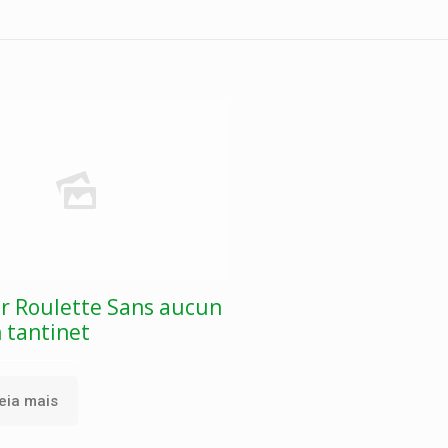
r Roulette Sans aucun
n tantinet
eia mais