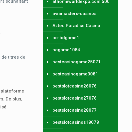
urs souhaitant
athomeworldexpo.com 500
aviamasters-casinos
Aztec Paradise Casino
:
bc-bdgame1
bcgame1084
 de titres de
bestcasinogame25071
bestcasinogame3081
bestslotcasino26076
a plateforme
bestslotcasino27076
s. De plus,
isé.
bestslotcasino28077
bestslotcasinos18078