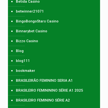
Betida Casino
betwinner21071
BingoBongoStars Casino
Binnarybet Casino
Bizzo Casino
Blog
blog111
bookmaker
BRASILEIRÃO FEMININO SERIA A1
BRASILEIRO FEMINININO SÉRIE A1 2025
BRASILEIRO FEMININO SÉRIE A2