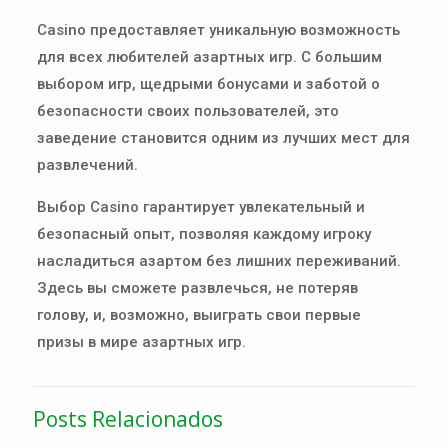
Casino предоставляет уникальную возможность
для всех любителей азартных игр. С большим
выбором игр, щедрыми бонусами и заботой о
безопасности своих пользователей, это
заведение становится одним из лучших мест для
развлечений.
Выбор Casino гарантирует увлекательный и
безопасный опыт, позволяя каждому игроку
насладиться азартом без лишних переживаний.
Здесь вы сможете развлечься, не потеряв
голову, и, возможно, выиграть свои первые
призы в мире азартных игр.
Posts Relacionados