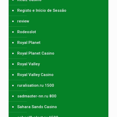
Registo e Início de Sessão
review
Rodeoslot
Royal Planet
Royal Planet Casino
Royal Valley
Royal Valley Casino
ruralisation.ru 1500
sadmaster-nn.ru 800
Sahara Sands Casino