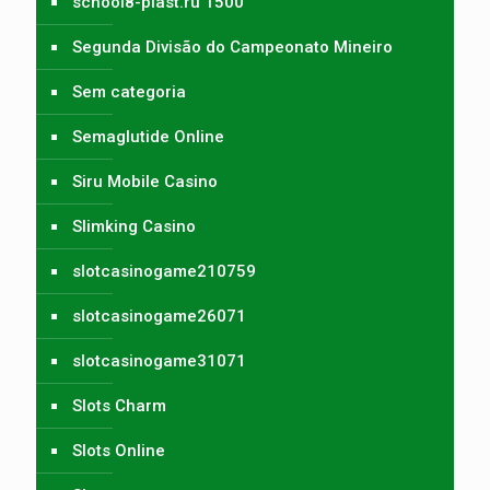
school8-plast.ru 1500
Segunda Divisão do Campeonato Mineiro
Sem categoria
Semaglutide Online
Siru Mobile Casino
Slimking Casino
slotcasinogame210759
slotcasinogame26071
slotcasinogame31071
Slots Charm
Slots Online