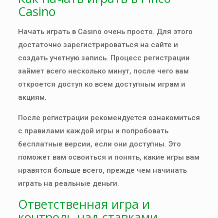
Casino
Начать играть в Casino очень просто. Для этого
достаточно зарегистрироваться на сайте и
создать учетную запись. Процесс регистрации
займет всего несколько минут, после чего вам
откроется доступ ко всем доступным играм и
акциям.
После регистрации рекомендуется ознакомиться
с правилами каждой игры и попробовать
бесплатные версии, если они доступны. Это
поможет вам освоиться и понять, какие игры вам
нравятся больше всего, прежде чем начинать
играть на реальные деньги.
Ответственная игра и
контроль над ставками