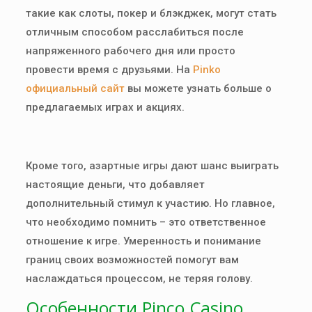
такие как слоты, покер и блэкджек, могут стать
отличным способом расслабиться после
напряженного рабочего дня или просто
провести время с друзьями. На
Pinko
официальный сайт
вы можете узнать больше о
предлагаемых играх и акциях.
Кроме того, азартные игры дают шанс выиграть
настоящие деньги, что добавляет
дополнительный стимул к участию. Но главное,
что необходимо помнить – это ответственное
отношение к игре. Умеренность и понимание
границ своих возможностей помогут вам
наслаждаться процессом, не теряя голову.
Особенности Pinco Casino