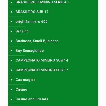
BRASILEIRO FEMININO SERIE A3
BRASILEIRO SUB 17
brightfamily.ru 600
Britsino
Business, Small Business
Buy Semaglutide
CAMPEONATO MINEIRO SUB 14
CAMPEONATO MINEIRO SUB 17
Cas mag es
Casino
Casino and Friends