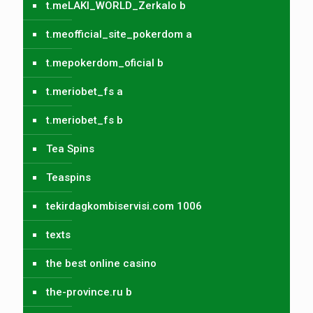
t.meLAKI_WORLD_Zerkalo b
t.meofficial_site_pokerdom a
t.mepokerdom_oficial b
t.meriobet_fs a
t.meriobet_fs b
Tea Spins
Teaspins
tekirdagkombiservisi.com 1006
texts
the best online casino
the-province.ru b