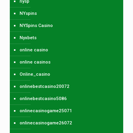
nysp
NYspins
NYSpins Casino
Nyxbets
online casino
online casinos
Online_casino
onlinebestcasino20072
onlinebestcasino5086
onlinecasinogame25071
onlinecasinogame26072