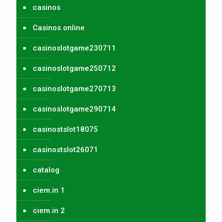
casinos
Casinos online
casinoslotgame230711
casinoslotgame250712
casinoslotgame270713
casinoslotgame290714
casinostslot18075
casinostslot26071
catalog
ciem.in 1
ciem.in 2