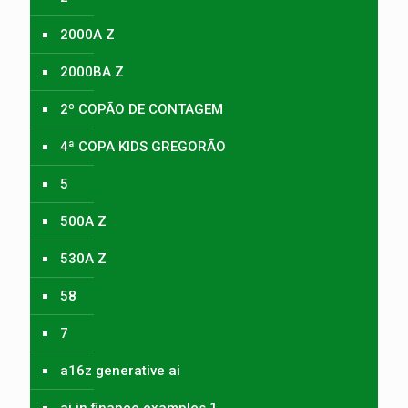
2000A Z
2000BA Z
2º COPÃO DE CONTAGEM
4ª COPA KIDS GREGORÃO
5
500A Z
530A Z
58
7
a16z generative ai