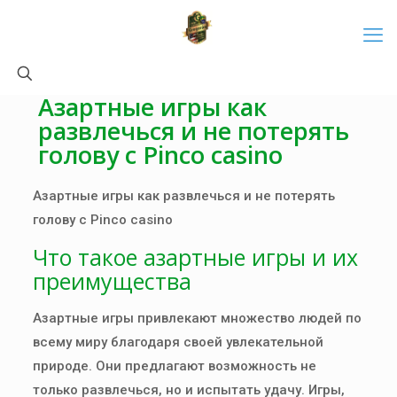
Азартные игры как
развлечься и не потерять
голову с Pinco casino
Азартные игры как развлечься и не потерять
голову с Pinco casino
Что такое азартные игры и их
преимущества
Азартные игры привлекают множество людей по
всему миру благодаря своей увлекательной
природе. Они предлагают возможность не
только развлечься, но и испытать удачу. Игры,