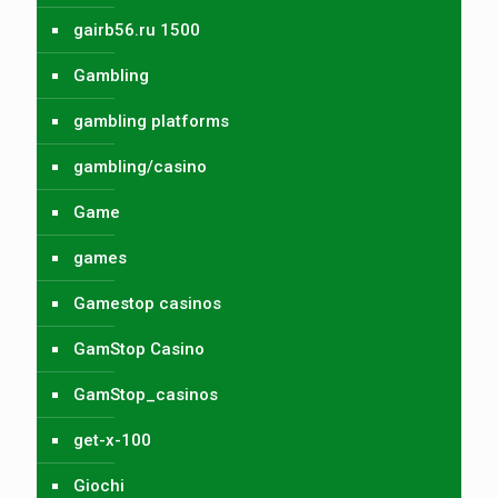
gairb56.ru 1500
Gambling
gambling platforms
gambling/casino
Game
games
Gamestop casinos
GamStop Casino
GamStop_casinos
get-x-100
Giochi