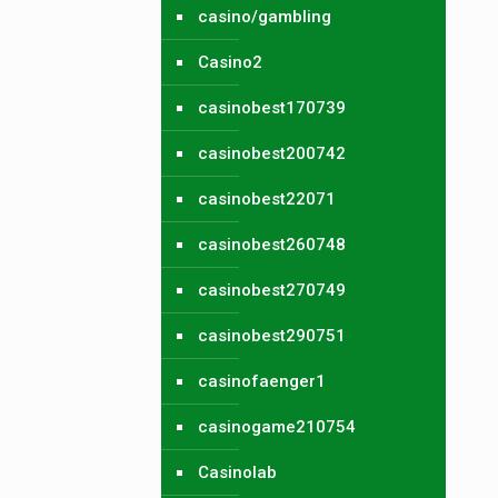
casino/gambling
Casino2
casinobest170739
casinobest200742
casinobest22071
casinobest260748
casinobest270749
casinobest290751
casinofaenger1
casinogame210754
Casinolab