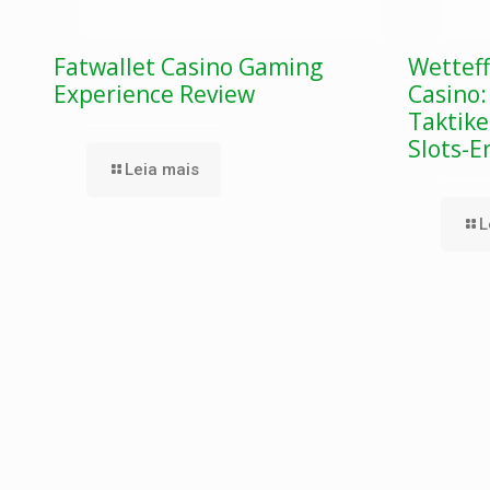
Fatwallet Casino Gaming
Wetteff
Experience Review
Casino:
Taktike
Slots-
Leia mais
L