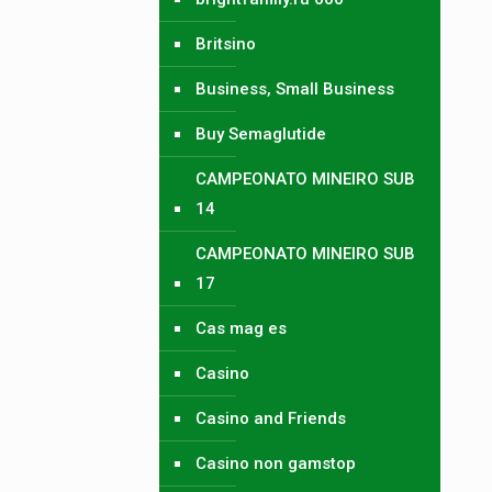
Britsino
Business, Small Business
Buy Semaglutide
CAMPEONATO MINEIRO SUB
14
CAMPEONATO MINEIRO SUB
17
Cas mag es
Casino
Casino and Friends
Casino non gamstop