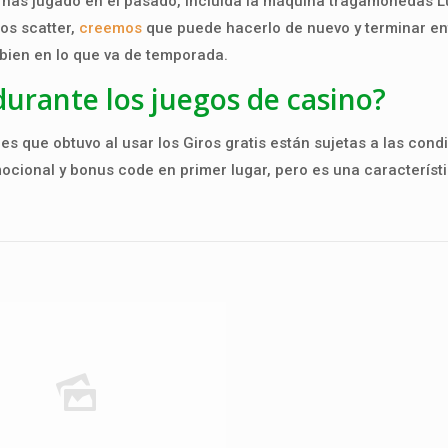
s has jugado en el pasado, incluida la máquina tragamonedas L
os scatter,
creemos
que puede hacerlo de nuevo y terminar ent
 bien en lo que va de temporada.
urante los juegos de casino?
es que obtuvo al usar los Giros gratis están sujetas a las cond
cional y bonus code en primer lugar, pero es una característi