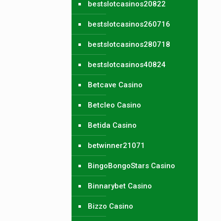
bestslotcasinos20822
bestslotcasinos260716
bestslotcasinos280718
bestslotcasinos40824
Betcave Casino
Betcleo Casino
Betida Casino
betwinner21071
BingoBongoStars Casino
Binnarybet Casino
Bizzo Casino