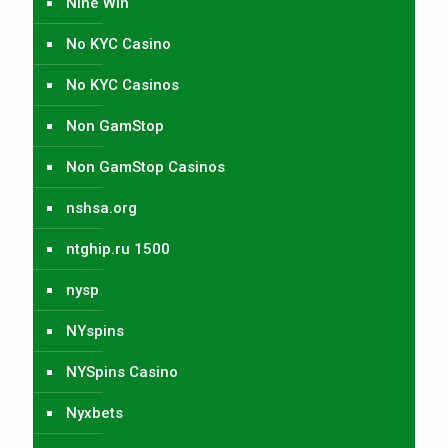
Nine Win
No KYC Casino
No KYC Casinos
Non GamStop
Non GamStop Casinos
nshsa.org
ntghip.ru 1500
nysp
NYspins
NYSpins Casino
Nyxbets