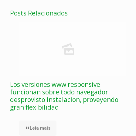
Posts Relacionados
Los versiones www responsive
funcionan sobre todo navegador
desprovisto instalacion, proveyendo
gran flexibilidad
Leia mais