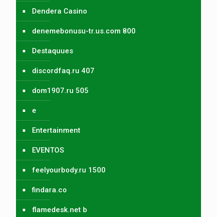
Dendera Casino
denemebonusu-tr.us.com 800
Destaquues
discordfaq.ru 407
dom1907.ru 505
e
Entertainment
EVENTOS
feelyourbody.ru 1500
findara.co
flamedesk.net b