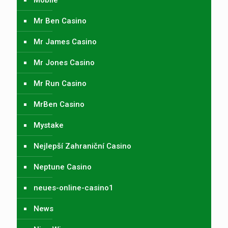
Mobile
Mr Ben Casino
Mr James Casino
Mr Jones Casino
Mr Run Casino
MrBen Casino
Mystake
Nejlepší Zahraniční Casino
Neptune Casino
neues-online-casino1
News