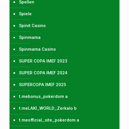
Spellen
Spiele
Spinit Casino
Spinmama
Spinmama Casino
SUPER COPA IMEF 2023
SUPER COPA IMEF 2024
SUPERCOPA IMEF 2025
t.mebonus_pokerdom a
t.meLAKI_WORLD_Zerkalo b
t.meofficial_site_pokerdom a