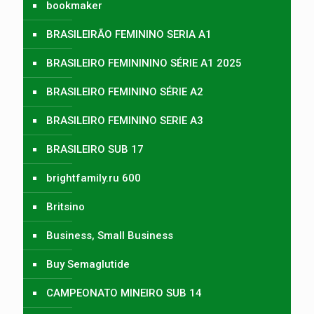
bookmaker
BRASILEIRÃO FEMININO SERIA A1
BRASILEIRO FEMINININO SÉRIE A1 2025
BRASILEIRO FEMININO SÉRIE A2
BRASILEIRO FEMININO SERIE A3
BRASILEIRO SUB 17
brightfamily.ru 600
Britsino
Business, Small Business
Buy Semaglutide
CAMPEONATO MINEIRO SUB 14