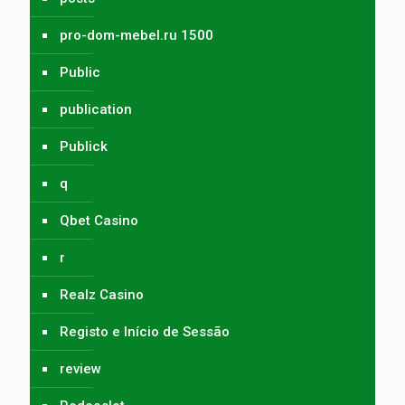
pro-dom-mebel.ru 1500
Public
publication
Publick
q
Qbet Casino
r
Realz Casino
Registo e Início de Sessão
review