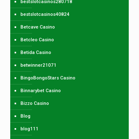
bestslotcasinos280718
bestslotcasinos40824
Betcave Casino
Betcleo Casino
Betida Casino
betwinner21071
BingoBongoStars Casino
Binnarybet Casino
Bizzo Casino
Blog
blog111