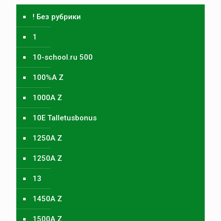
! Без рубрики
1
10-school.ru 500
100%A Z
1000A Z
10E Talletusbonus
1250A Z
1250A Z
13
1450A Z
1500A Z