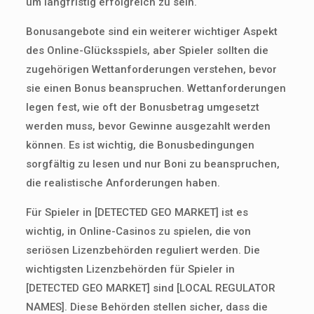
um langfristig erfolgreich zu sein.
Bonusangebote sind ein weiterer wichtiger Aspekt
des Online-Glücksspiels, aber Spieler sollten die
zugehörigen Wettanforderungen verstehen, bevor
sie einen Bonus beanspruchen. Wettanforderungen
legen fest, wie oft der Bonusbetrag umgesetzt
werden muss, bevor Gewinne ausgezahlt werden
können. Es ist wichtig, die Bonusbedingungen
sorgfältig zu lesen und nur Boni zu beanspruchen,
die realistische Anforderungen haben.
Für Spieler in [DETECTED GEO MARKET] ist es
wichtig, in Online-Casinos zu spielen, die von
seriösen Lizenzbehörden reguliert werden. Die
wichtigsten Lizenzbehörden für Spieler in
[DETECTED GEO MARKET] sind [LOCAL REGULATOR
NAMES]. Diese Behörden stellen sicher, dass die