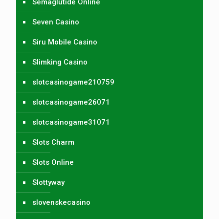
Semaglutide Online
Seven Casino
Siru Mobile Casino
Slimking Casino
slotcasinogame210759
slotcasinogame26071
slotcasinogame31071
Slots Charm
Slots Online
Slottyway
slovenskecasino