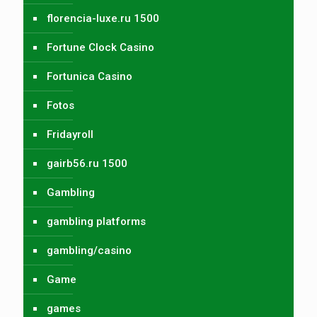
florencia-luxe.ru 1500
Fortune Clock Casino
Fortunica Casino
Fotos
Fridayroll
gairb56.ru 1500
Gambling
gambling platforms
gambling/casino
Game
games