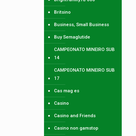
Britsino
Business, Small Business
Buy Semaglutide
CAMPEONATO MINEIRO SUB
14
CAMPEONATO MINEIRO SUB
17
Cas mag es
Casino
Casino and Friends
Casino non gamstop