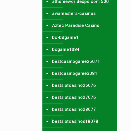
athomeworldexpo.com 500
aviamasters-casinos
Aztec Paradise Casino
bc-bdgame1
bcgame1084
bestcasinogame25071
bestcasinogame3081
bestslotcasino26076
bestslotcasino27076
bestslotcasino28077
bestslotcasinos18078