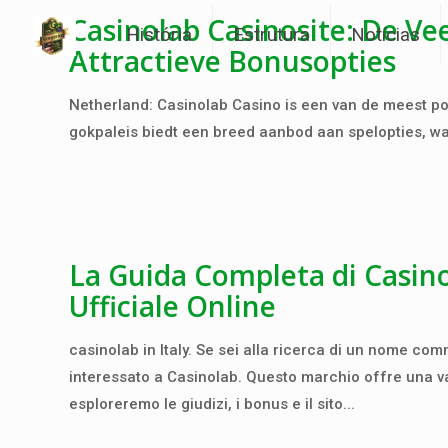
Casinolab Casinosite: De V
História
Estrutura
Notícias
Attractieve Bonusopties
Netherland: Casinolab Casino is een van de meest po
gokpaleis biedt een breed aanbod aan spelopties, wa
La Guida Completa di Casin
Ufficiale Online
casinolab in Italy. Se sei alla ricerca di un nome com
interessato a Casinolab. Questo marchio offre una va
esploreremo le giudizi, i bonus e il sito...