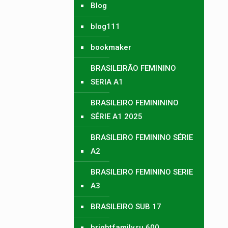
Blog
blog111
bookmaker
BRASILEIRÃO FEMININO
SERIA A1
BRASILEIRO FEMINININO
SÉRIE A1 2025
BRASILEIRO FEMININO SÉRIE
A2
BRASILEIRO FEMININO SERIE
A3
BRASILEIRO SUB 17
brightfamily.ru 600