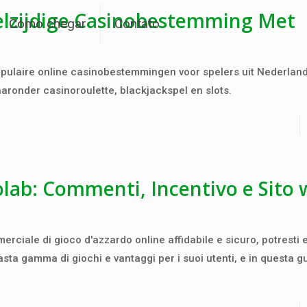
eelzijdige Casinobestemming Met
Como chegar
Contato
pulaire online casinobestemmingen voor spelers uit Nederland
aronder casinoroulette, blackjackspel en slots.
olab: Commenti, Incentivo e Sito
merciale di gioco d'azzardo online affidabile e sicuro, potresti
sta gamma di giochi e vantaggi per i suoi utenti, e in questa 