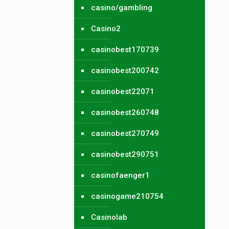
casino/gambling
Casino2
casinobest170739
casinobest200742
casinobest22071
casinobest260748
casinobest270749
casinobest290751
casinofaenger1
casinogame210754
Casinolab