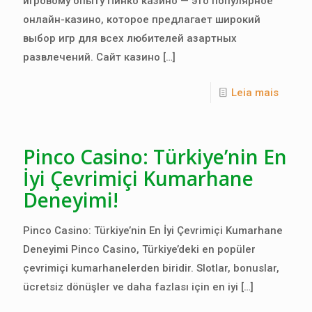
игровому опыту Пинко казино — это популярное
онлайн-казино, которое предлагает широкий
выбор игр для всех любителей азартных
развлечений. Сайт казино
[…]
Leia mais
Pinco Casino: Türkiye’nin En
İyi Çevrimiçi Kumarhane
Deneyimi!
Pinco Casino: Türkiye’nin En İyi Çevrimiçi Kumarhane
Deneyimi Pinco Casino, Türkiye’deki en popüler
çevrimiçi kumarhanelerden biridir. Slotlar, bonuslar,
ücretsiz dönüşler ve daha fazlası için en iyi
[…]