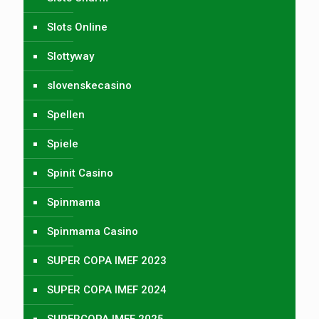
Slots Online
Slottyway
slovenskecasino
Spellen
Spiele
Spinit Casino
Spinmama
Spinmama Casino
SUPER COPA IMEF 2023
SUPER COPA IMEF 2024