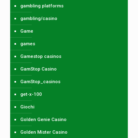
gambling platforms
gambling/casino
Game
games
Gamestop casinos
GamStop Casino
GamStop_casinos
get-x-100
Giochi
Golden Genie Casino
Golden Mister Casino