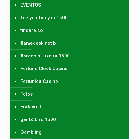
EVENTOS
feelyourbody.ru 1500
findara.co
flamedesk.net b
florencia-luxe.ru 1500
Fortune Clock Casino
Fortunica Casino
Fotos
Fridayroll
gairb56.ru 1500
Gambling