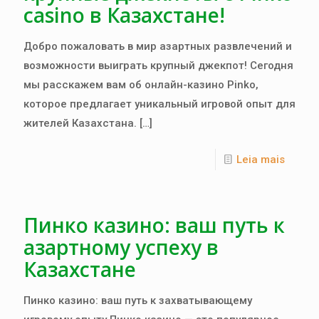
casino в Казахстане!
Добро пожаловать в мир азартных развлечений и
возможности выиграть крупный джекпот! Сегодня
мы расскажем вам об онлайн-казино Pinko,
которое предлагает уникальный игровой опыт для
жителей Казахстана.
[…]
Leia mais
Пинко казино: ваш путь к
азартному успеху в
Казахстане
Пинко казино: ваш путь к захватывающему