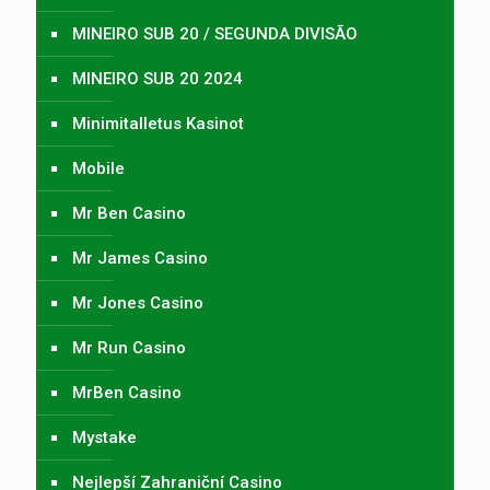
MINEIRO SUB 20 / SEGUNDA DIVISÃO
MINEIRO SUB 20 2024
Minimitalletus Kasinot
Mobile
Mr Ben Casino
Mr James Casino
Mr Jones Casino
Mr Run Casino
MrBen Casino
Mystake
Nejlepší Zahraniční Casino