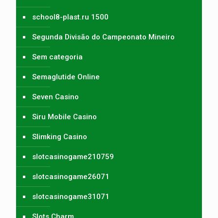
school8-plast.ru 1500
Segunda Divisão do Campeonato Mineiro
Sem categoria
Semaglutide Online
Seven Casino
Siru Mobile Casino
Slimking Casino
slotcasinogame210759
slotcasinogame26071
slotcasinogame31071
Slots Charm