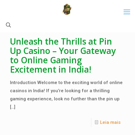
Unleash the Thrills at Pin
Up Casino – Your Gateway
to Online Gaming
Excitement in India!
Introduction Welcome to the exciting world of online
casinos in India! If you’re looking for a thrilling
gaming experience, look no further than the pin up
[…]
Leia mais