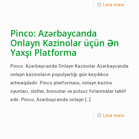
Leia mais
Pinco: Azərbaycanda
Onlayn Kazinolar üçün Ən
Yaxşı Platforma
Pinco: Azərbaycanda Onlayn Kazinolar Azərbaycanda
onlayn kazinoların populyarlığı gün keçdikcə
artmaqdadır. Pinco platforması, onlayn kazino
oyunları, slotlar, bonuslar və pulsuz fırlanmalar təklif
edir. Pinco, Azərbaycanda onlayn
[…]
Leia mais