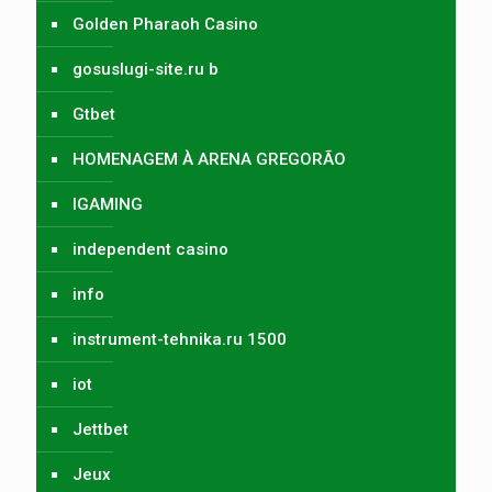
Golden Pharaoh Casino
gosuslugi-site.ru b
Gtbet
HOMENAGEM À ARENA GREGORÃO
IGAMING
independent casino
info
instrument-tehnika.ru 1500
iot
Jettbet
Jeux