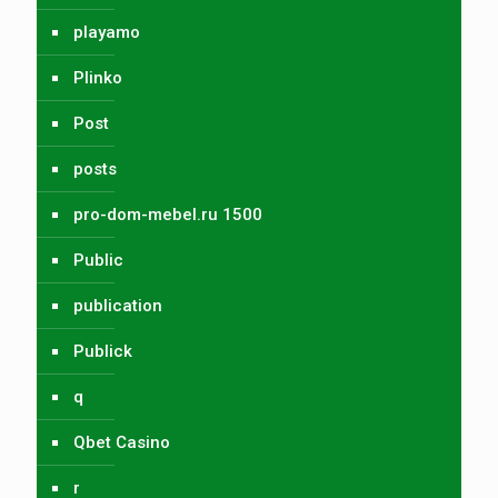
playamo
Plinko
Post
posts
pro-dom-mebel.ru 1500
Public
publication
Publick
q
Qbet Casino
r