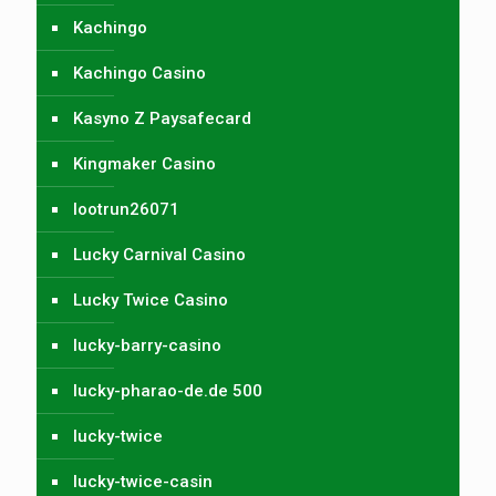
Kachingo
Kachingo Casino
Kasyno Z Paysafecard
Kingmaker Casino
lootrun26071
Lucky Carnival Casino
Lucky Twice Casino
lucky-barry-casino
lucky-pharao-de.de 500
lucky-twice
lucky-twice-casin