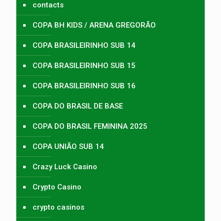
contacts
COPA BH KIDS / ARENA GREGORÃO
COPA BRASILEIRINHO SUB 14
COPA BRASILEIRINHO SUB 15
COPA BRASILEIRINHO SUB 16
COPA DO BRASIL DE BASE
COPA DO BRASIL FEMININA 2025
COPA UNIÃO SUB 14
Crazy Luck Casino
Crypto Casino
crypto casinos