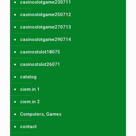
casinoslotgame230711
casinoslotgame250712
casinoslotgame270713
casinoslotgame290714
casinostslot18075
casinostslot26071
catalog
ciem.in 1
ciem.in 2
Computers, Games
contact