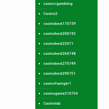
casino/gambling
Casino2
casinobest170739
casinobest200742
casinobest22071
casinobest260748
casinobest270749
casinobest290751
casinofaenger1
casinogame210754
Casinolab