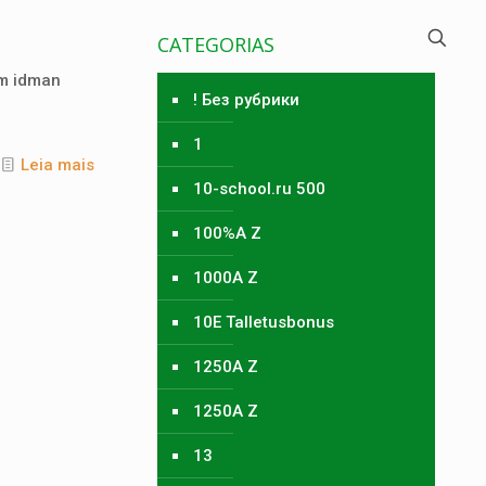
CATEGORIAS
əm idman
! Без рубрики
1
Leia mais
10-school.ru 500
100%A Z
1000A Z
10E Talletusbonus
1250A Z
1250A Z
13