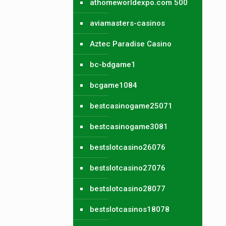
athomeworldexpo.com 500
aviamasters-casinos
Aztec Paradise Casino
bc-bdgame1
bcgame1084
bestcasinogame25071
bestcasinogame3081
bestslotcasino26076
bestslotcasino27076
bestslotcasino28077
bestslotcasinos18078