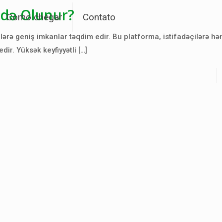
adə Olunur?
Como chegar
Contato
ərə geniş imkanlar təqdim edir. Bu platforma, istifadəçilərə h
dir. Yüksək keyfiyyətli
[…]