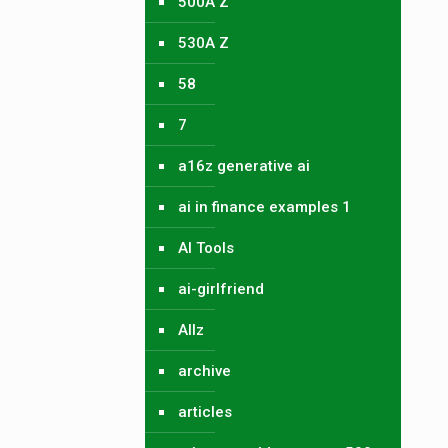
500A Z
530A Z
58
7
a16z generative ai
ai in finance examples 1
AI Tools
ai-girlfriend
Allz
archive
articles