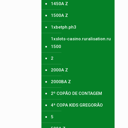
1450A Z
1500A Z
1xbetph.ph3
1xslots-casino.ruralisation.ru
1500
2
2000A Z
2000BA Z
2º COPÃO DE CONTAGEM
4ª COPA KIDS GREGORÃO
5