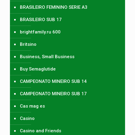
BRASILEIRO FEMININO SERIE A3
BRASILEIRO SUB 17
brightfamily.ru 600
Britsino
Business, Small Business
Buy Semaglutide
CAMPEONATO MINEIRO SUB 14
CAMPEONATO MINEIRO SUB 17
Cas mag es
Casino
Casino and Friends