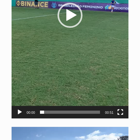
00:00
00:51
Tocador
de