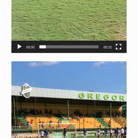
00:00
00:32
Tocador
de
vídeo