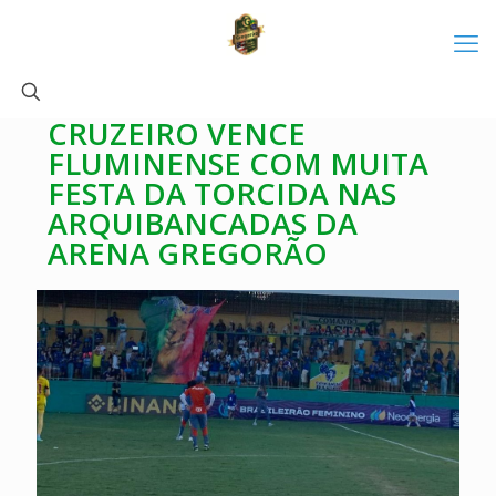
CRUZEIRO VENCE
FLUMINENSE COM MUITA
FESTA DA TORCIDA NAS
ARQUIBANCADAS DA
ARENA GREGORÃO