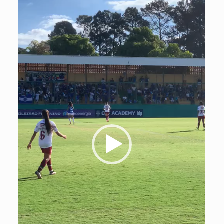
vídeo