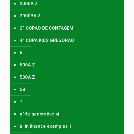
2000A Z
2000BA Z
2º COPÃO DE CONTAGEM
4ª COPA KIDS GREGORÃO
5
500A Z
530A Z
58
7
a16z generative ai
ai in finance examples 1