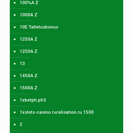
100%A Z
1000A Z
10E Talletusbonus
1250A Z
1250A Z
13
1450A Z
1500A Z
1xbetph.ph3
1xslots-casino.ruralisation.ru 1500
2