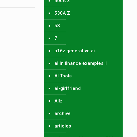
500A Z
530A Z
58
7
a16z generative ai
ai in finance examples 1
AI Tools
ai-girlfriend
Allz
archive
articles