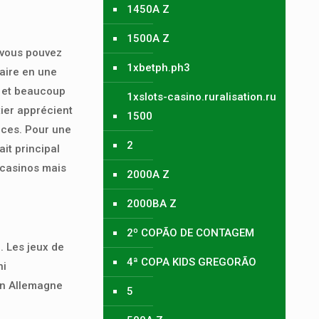
1450A Z
1500A Z
 vous pouvez
1xbetph.ph3
naire en une
s et beaucoup
1xslots-casino.ruralisation.ru
tier apprécient
1500
èces. Pour une
2
ait principal
e casinos mais
2000A Z
2000BA Z
2º COPÃO DE CONTAGEM
. Les jeux de
4ª COPA KIDS GREGORÃO
ni
 en Allemagne
5