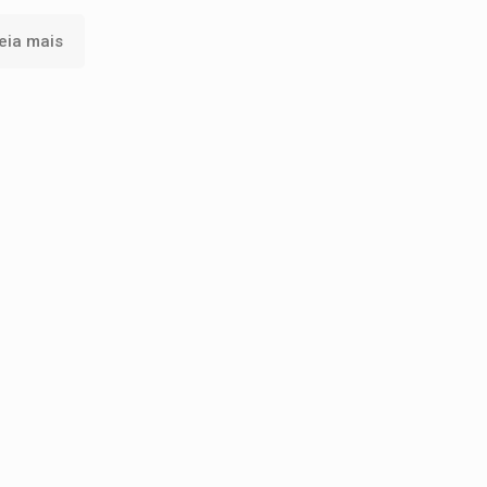
eia mais