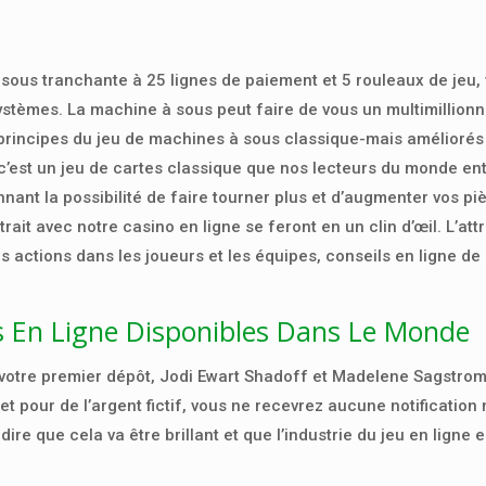
ous tranchante à 25 lignes de paiement et 5 rouleaux de jeu,
systèmes. La machine à sous peut faire de vous un multimillion
 principes du jeu de machines à sous classique-mais amélioré
t c’est un jeu de cartes classique que nos lecteurs du monde en
nant la possibilité de faire tourner plus et d’augmenter vos pi
it avec notre casino en ligne se feront en un clin d’œil. L’attr
es actions dans les joueurs et les équipes, conseils en ligne d
s En Ligne Disponibles Dans Le Monde
votre premier dépôt, Jodi Ewart Shadoff et Madelene Sagstrom
t pour de l’argent fictif, vous ne recevrez aucune notification 
re que cela va être brillant et que l’industrie du jeu en ligne