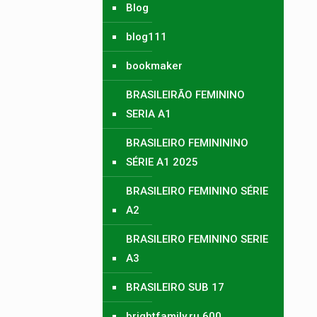
Blog
blog111
bookmaker
BRASILEIRÃO FEMININO
SERIA A1
BRASILEIRO FEMINININO
SÉRIE A1 2025
BRASILEIRO FEMININO SÉRIE
A2
BRASILEIRO FEMININO SERIE
A3
BRASILEIRO SUB 17
brightfamily.ru 600