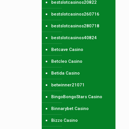
bestslotcasinos20822
bestslotcasinos260716
bestslotcasinos280718
bestslotcasinos40824
Betcave Casino
Betcleo Casino
Betida Casino
betwinner21071
BingoBongoStars Casino
Binnarybet Casino
Bizzo Casino