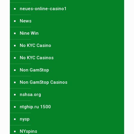
neues-online-casino1
News
Nine Win
No KYC Casino
No KYC Casinos
Non GamStop
Non GamStop Casinos
nshsa.org
ntghip.ru 1500
nysp
NYspins