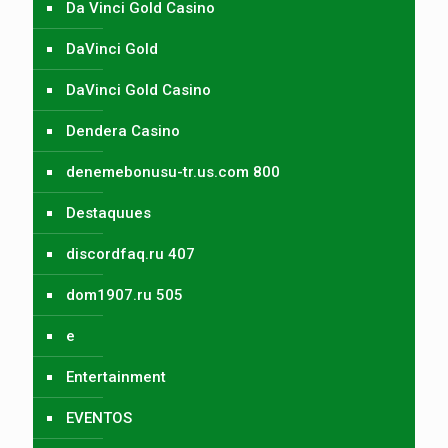
Da Vinci Gold Casino
DaVinci Gold
DaVinci Gold Casino
Dendera Casino
denemebonusu-tr.us.com 800
Destaquues
discordfaq.ru 407
dom1907.ru 505
e
Entertainment
EVENTOS