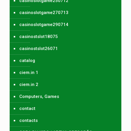
casinoslotgame250712
casinoslotgame270713
casinoslotgame290714
casinostslot18075
casinostslot26071
catalog
ciem.in 1
ciem.in 2
Computers, Games
contact
contacts