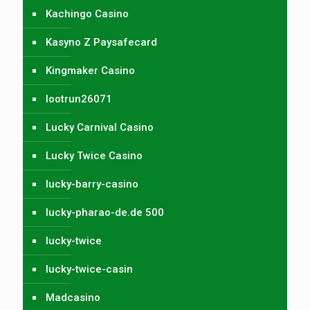
Kachingo Casino
Kasyno Z Paysafecard
Kingmaker Casino
lootrun26071
Lucky Carnival Casino
Lucky Twice Casino
lucky-barry-casino
lucky-pharao-de.de 500
lucky-twice
lucky-twice-casin
Madcasino