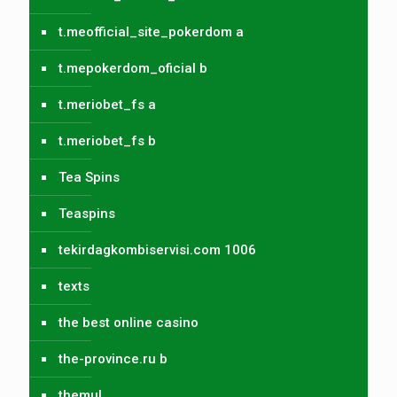
t.meofficial_site_pokerdom a
t.mepokerdom_oficial b
t.meriobet_fs a
t.meriobet_fs b
Tea Spins
Teaspins
tekirdagkombiservisi.com 1006
texts
the best online casino
the-province.ru b
themul