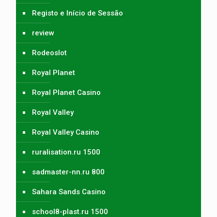
Registo e Início de Sessão
review
Rodeoslot
Royal Planet
Royal Planet Casino
Royal Valley
Royal Valley Casino
ruralisation.ru 1500
sadmaster-nn.ru 800
Sahara Sands Casino
school8-plast.ru 1500