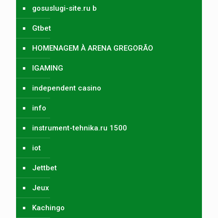
gosuslugi-site.ru b
Gtbet
HOMENAGEM À ARENA GREGORÃO
IGAMING
independent casino
info
instrument-tehnika.ru 1500
iot
Jettbet
Jeux
Kachingo