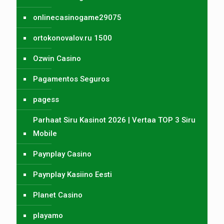
onlinecasinogame29075
ortokonovalov.ru 1500
Ozwin Casino
Pagamentos Seguros
pagess
Parhaat Siru Kasinot 2026 | Vertaa TOP 3 Siru
Mobile
Paynplay Casino
Paynplay Kasiino Eesti
Planet Casino
playamo