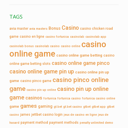
TAGS
Casino
Bonus
avia master
casino chicken road
avia masters
game
casino en ligne
casino fortunica
casinolab
casinolab app
casino
casinolab bonus
casinolab casino
casino online
online game
casino online game betting
casino
casino online game pinco
online game betting slots
casino online game pin up
casino online pin up
casino pinco online
game
casino pinco game
game
casino pin up online
casino pin up online
game
casinos
fortunica
fortunica casino
fortunica casino online
games
gaming
game
gt.bet
gt.bet casino
gtbet
gtbet app
gtbet
james
jettbet casino login
casino
jeux de casino en ligne
jeux de
payment method
payment methods
hasard
penalty unlimited demo