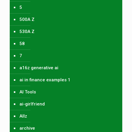
5
500A Z
530A Z
58
7
a16z generative ai
ai in finance examples 1
AI Tools
ai-girlfriend
Allz
archive