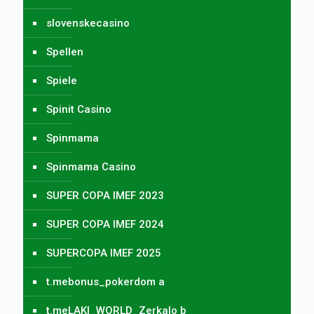
slovenskecasino
Spellen
Spiele
Spinit Casino
Spinmama
Spinmama Casino
SUPER COPA IMEF 2023
SUPER COPA IMEF 2024
SUPERCOPA IMEF 2025
t.mebonus_pokerdom a
t.meLAKI_WORLD_Zerkalo b