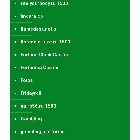
feelyourbody.ru 1500
findara.co
flamedesk.net b
florencia-luxe.ru 1500
Fortune Clock Casino
Fortunica Casino
Fotos
Fridayroll
gairb56.ru 1500
Gambling
gambling platforms