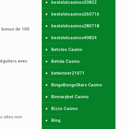
bestslotcasinos20822
bestslotcasinos260716
bestslotcasinos280718
un bonus de 100
bestslotcasinos40824
Betcleo Casino
réguliers avec
Betida Casino
betwinner21071
BingoBongoStars Casino
Binnarybet Casino
Bizzo Casino
s sites non
Blog