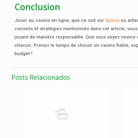
Conclusion
Jouer au casino en ligne, que ce soit sur
Spinsy
ou aille
conseils et stratégies mentionnés dans cet article, vous
jouant de manière responsable. Que vous soyez novice o
chacun. Prenez le temps de choisir un casino fiable, ex
budget !
Posts Relacionados