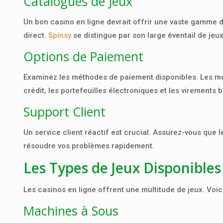
Catalogues de Jeux
Un bon casino en ligne devrait offrir une vaste gamme d
direct.
Spinsy
se distingue par son large éventail de jeux
Options de Paiement
Examinez les méthodes de paiement disponibles. Les mei
crédit, les portefeuilles électroniques et les virements 
Support Client
Un service client réactif est crucial. Assurez-vous que
résoudre vos problèmes rapidement.
Les Types de Jeux Disponibles
Les casinos en ligne offrent une multitude de jeux. Voic
Machines à Sous