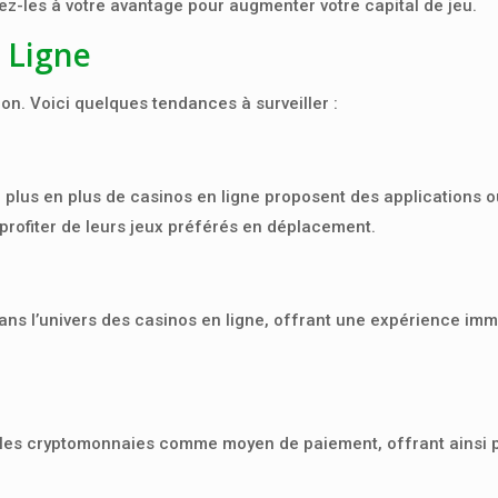
sez-les à votre avantage pour augmenter votre capital de jeu.
 Ligne
on. Voici quelques tendances à surveiller :
 plus en plus de casinos en ligne proposent des applications o
profiter de leurs jeux préférés en déplacement.
ans l’univers des casinos en ligne, offrant une expérience imm
es cryptomonnaies comme moyen de paiement, offrant ainsi p