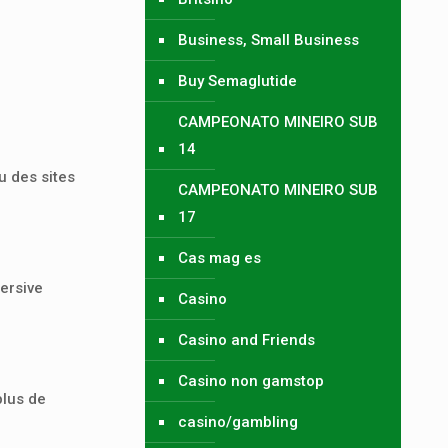
Business, Small Business
Buy Semaglutide
CAMPEONATO MINEIRO SUB
14
u des sites
CAMPEONATO MINEIRO SUB
17
Cas mag es
ersive
Casino
Casino and Friends
Casino non gamstop
lus de
casino/gambling