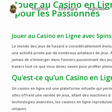
Jouer au Casino en Lig
História
Estrutura
Notícias
pour les Passionnés
Jouer au Casino en Ligne avec Spins
Le monde des jeux de hasard a considérablement évolué 
une activité prisée par de nombreux amateurs de jeux.
jamais de s’immerger dans l’univers passionnant des jeu
travers tout ce que vous devez savoir pour profiter plei
Qu’est-ce qu’un Casino en Lig
Un casino en ligne est une plateforme virtuelle qui perm
sites offrent une variété de jeux, allant des machines à
technologies avancées, les casinos en ligne reproduise
uniques.