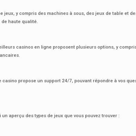
e jeux, y compris des machines à sous, des jeux de table et de
 de haute qualité.
lleurs casinos en ligne proposent plusieurs options, y compris
bancaires.
 le casino propose un support 24/7, pouvant répondre à vos ques
i un aperçu des types de jeux que vous pouvez trouver :