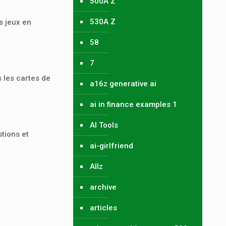
500A Z
530A Z
s jeux en
58
7
 les cartes de
a16z generative ai
ai in finance examples 1
AI Tools
tions et
ai-girlfriend
Allz
archive
articles