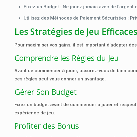
Fixez un Budget
: Ne jouez jamais avec de l’argent
Utilisez des Méthodes de Paiement Sécurisées
: Pr
Les Stratégies de Jeu Efficace
Pour maximiser vos gains, il est important d’adopter des 
Comprendre les Règles du Jeu
Avant de commencer à jouer, assurez-vous de bien compr
ces règles peut vous donner un avantage.
Gérer Son Budget
Fixez un budget avant de commencer à jouer et respectez
expérience de jeu.
Profiter des Bonus