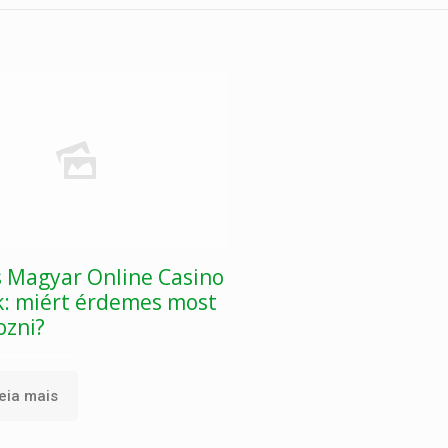
s Magyar Online Casino
k: miért érdemes most
ozni?
eia mais