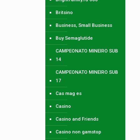
Britsino
Business, Small Business
Buy Semaglutide
CAMPEONATO MINEIRO SUB
14
CAMPEONATO MINEIRO SUB
17
Cas mag es
Casino
Casino and Friends
Casino non gamstop