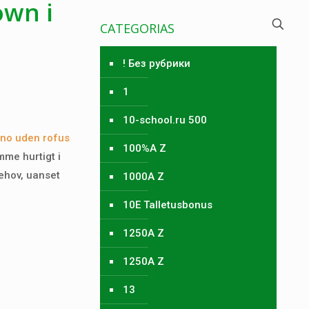
own i
CATEGORIAS
! Без рубрики
1
10-school.ru 500
ino uden rofus
100%A Z
me hurtigt i
behov, uanset
1000A Z
10E Talletusbonus
1250A Z
1250A Z
13