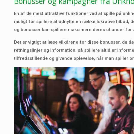
Bonusser og kampagner fra Unkn
En af de mest attraktive funktioner ved at spille på on
muligt for spillere at udnytte en række lukrative tilbud
og bonusser kan spillere maksimere deres chancer for a
Det er vigtigt at læse vilkårene for disse bonusser, da 
retningslinjer og information, så spillere altid er infor
tilfredsstillende og givende oplevelse, når man spiller on