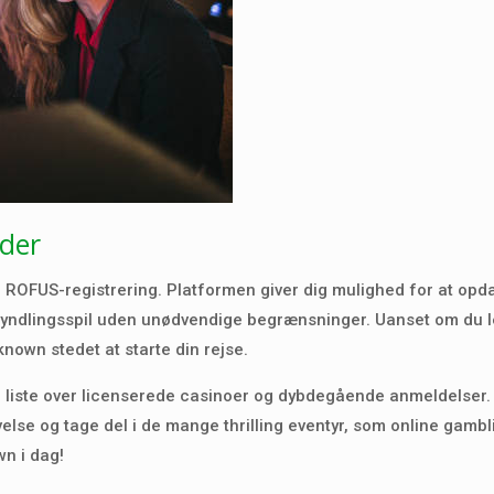
der
n ROFUS-registrering. Platformen giver dig mulighed for at op
 yndlingsspil uden unødvendige begrænsninger. Uanset om du l
nknown stedet at starte din rejse.
 liste over licenserede casinoer og dybdegående anmeldelser.
else og tage del i de mange thrilling eventyr, som online gambl
wn i dag!