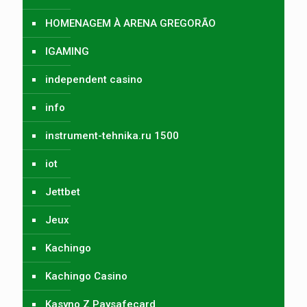
HOMENAGEM À ARENA GREGORÃO
IGAMING
independent casino
info
instrument-tehnika.ru 1500
iot
Jettbet
Jeux
Kachingo
Kachingo Casino
Kasyno Z Paysafecard