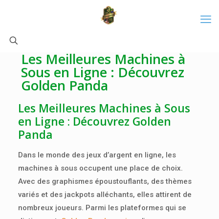
Les Meilleures Machines à
Sous en Ligne : Découvrez
Golden Panda
Les Meilleures Machines à Sous
en Ligne : Découvrez Golden
Panda
Dans le monde des jeux d’argent en ligne, les
machines à sous occupent une place de choix.
Avec des graphismes époustouflants, des thèmes
variés et des jackpots alléchants, elles attirent de
nombreux joueurs. Parmi les plateformes qui se