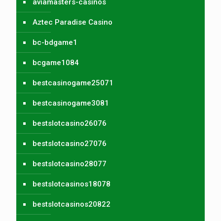
aviamasters-casinos
Aztec Paradise Casino
bc-bdgame1
bcgame1084
bestcasinogame25071
bestcasinogame3081
bestslotcasino26076
bestslotcasino27076
bestslotcasino28077
bestslotcasinos18078
bestslotcasinos20822