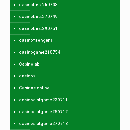
casinobest260748
casinobest270749
casinobest290751
casinofaenger1
casinogame210754
Casinolab
casinos
Casinos online
casinoslotgame230711
casinoslotgame250712
casinoslotgame270713