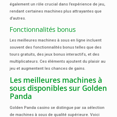
également un rôle crucial dans l’expérience de jeu,
rendant certaines machines plus attrayantes que
d’autres.
Fonctionnalités bonus
Les meilleures machines à sous en ligne incluent
souvent des fonctionnalités bonus telles que des
tours gratuits, des jeux bonus interactifs, et des
multiplicateurs. Ces éléments ajoutent du plaisir au
jeu et augmentent les chances de gains.
Les meilleures machines à
sous disponibles sur Golden
Panda
Golden Panda casino se distingue par sa sélection
de machines à sous de qualité supérieure. Voici