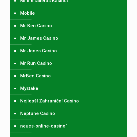
Minimitalletus Kasinot
Mobile
Mr Ben Casino
Mr James Casino
Mr Jones Casino
Mr Run Casino
MrBen Casino
Mystake
Nejlepší Zahraniční Casino
Neptune Casino
neues-online-casino1