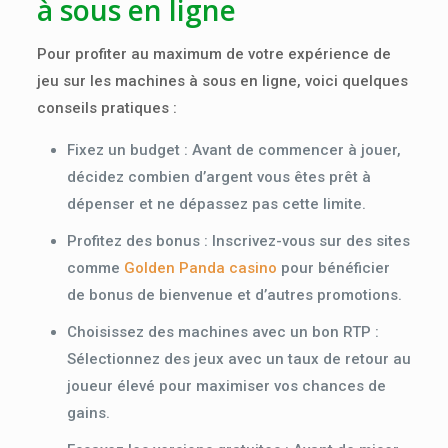
à sous en ligne
Pour profiter au maximum de votre expérience de
jeu sur les machines à sous en ligne, voici quelques
conseils pratiques :
Fixez un budget : Avant de commencer à jouer,
décidez combien d’argent vous êtes prêt à
dépenser et ne dépassez pas cette limite.
Profitez des bonus : Inscrivez-vous sur des sites
comme
Golden Panda casino
pour bénéficier
de bonus de bienvenue et d’autres promotions.
Choisissez des machines avec un bon RTP :
Sélectionnez des jeux avec un taux de retour au
joueur élevé pour maximiser vos chances de
gains.