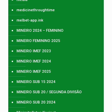
medicinethroughtime
melbet-app.ink
MINEIRO 2024 – FEMININO
MINEIRO FEMININO 2025
MINEIRO IMEF 2023
MINEIRO IMEF 2024
MINEIRO IMEF 2025
MINEIRO SUB 15 2024
MINEIRO SUB 20 / SEGUNDA DIVISÃO
MINEIRO SUB 20 2024