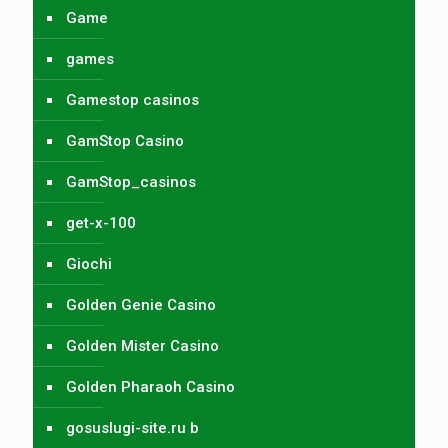
Game
games
Gamestop casinos
GamStop Casino
GamStop_casinos
get-x-100
Giochi
Golden Genie Casino
Golden Mister Casino
Golden Pharaoh Casino
gosuslugi-site.ru b