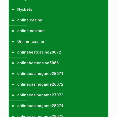
Nyxbets
online casino
online casinos
Online_casino
onlinebestcasino20072
onlinebestcasino5086
onlinecasinogame25071
onlinecasinogame26072
onlinecasinogame27073
onlinecasinogame28074
onlinecasinogame29075