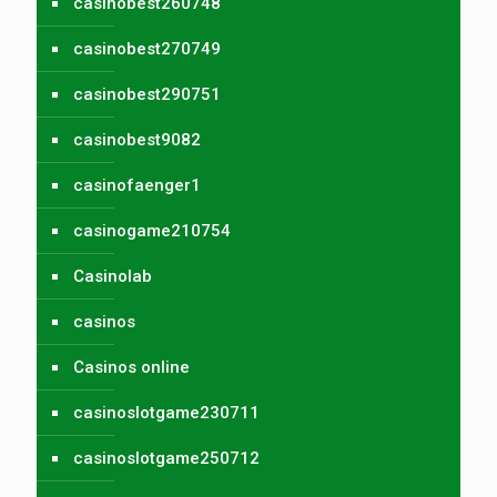
casinobest260748
casinobest270749
casinobest290751
casinobest9082
casinofaenger1
casinogame210754
Casinolab
casinos
Casinos online
casinoslotgame230711
casinoslotgame250712