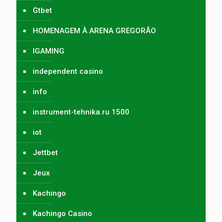
Gtbet
HOMENAGEM À ARENA GREGORÃO
IGAMING
independent casino
info
instrument-tehnika.ru 1500
iot
Jettbet
Jeux
Kachingo
Kachingo Casino