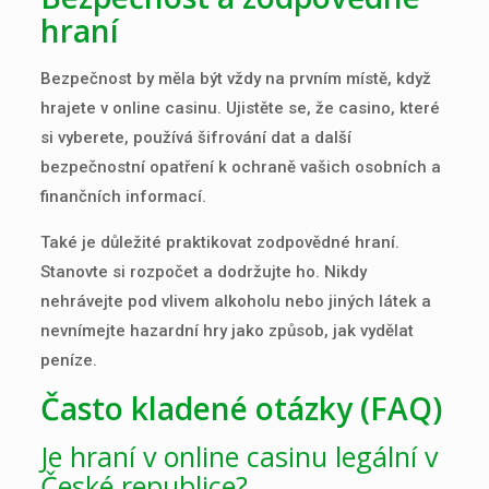
hraní
Bezpečnost by měla být vždy na prvním místě, když
hrajete v online casinu. Ujistěte se, že casino, které
si vyberete, používá šifrování dat a další
bezpečnostní opatření k ochraně vašich osobních a
finančních informací.
Také je důležité praktikovat zodpovědné hraní.
Stanovte si rozpočet a dodržujte ho. Nikdy
nehrávejte pod vlivem alkoholu nebo jiných látek a
nevnímejte hazardní hry jako způsob, jak vydělat
peníze.
Často kladené otázky (FAQ)
Je hraní v online casinu legální v
České republice?