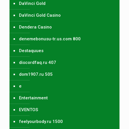
DaVinci Gold
DaVinci Gold Casino
Dendera Casino
denemebonusu-tr.us.com 800
Destaquues
discordfaq.ru 407
dom1907.ru 505
e
Entertainment
EVENTOS
feelyourbody.ru 1500