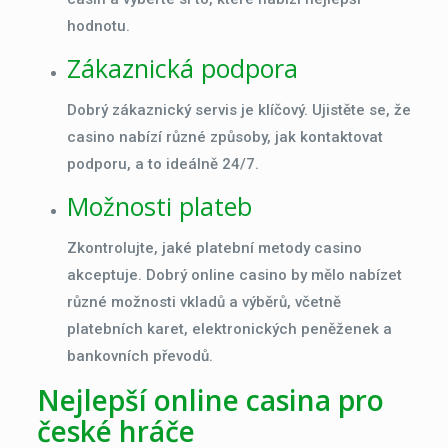
hodnotu.
Zákaznická podpora
Dobrý zákaznický servis je klíčový. Ujistěte se, že
casino nabízí různé způsoby, jak kontaktovat
podporu, a to ideálně 24/7.
Možnosti plateb
Zkontrolujte, jaké platební metody casino
akceptuje. Dobrý online casino by mělo nabízet
různé možnosti vkladů a výběrů, včetně
platebních karet, elektronických peněženek a
bankovních převodů.
Nejlepší online casina pro
české hráče