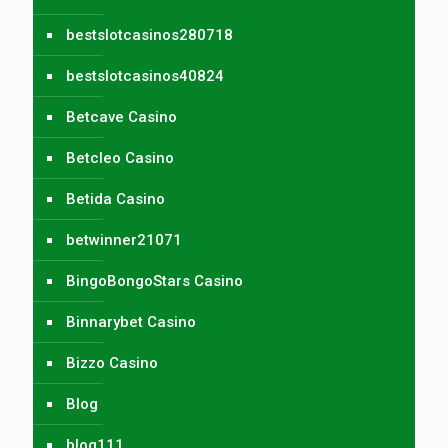
bestslotcasinos280718
bestslotcasinos40824
Betcave Casino
Betcleo Casino
Betida Casino
betwinner21071
BingoBongoStars Casino
Binnarybet Casino
Bizzo Casino
Blog
blog111