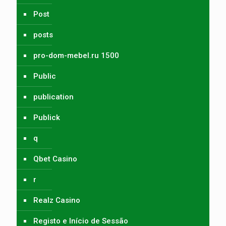
Post
posts
pro-dom-mebel.ru 1500
Public
publication
Publick
q
Qbet Casino
r
Realz Casino
Registo e Início de Sessão