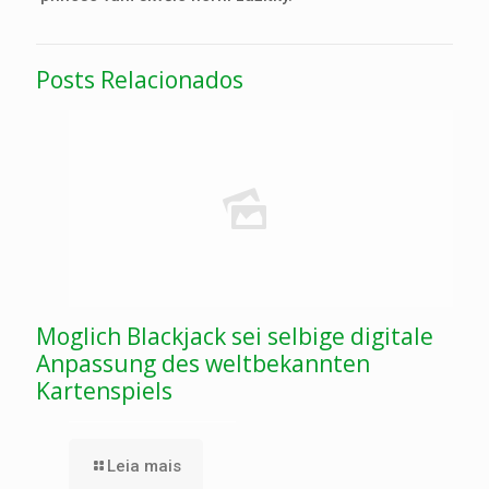
Posts Relacionados
Moglich Blackjack sei selbige digitale
Anpassung des weltbekannten
Kartenspiels
Leia mais