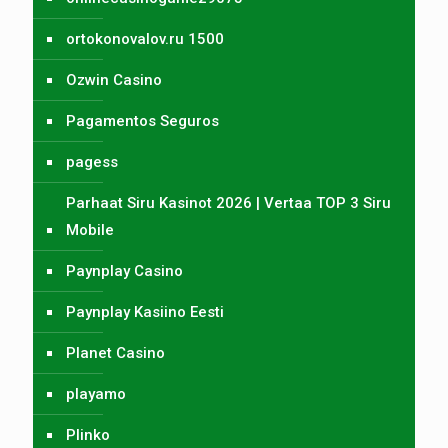
ortokonovalov.ru 1500
Ozwin Casino
Pagamentos Seguros
pagess
Parhaat Siru Kasinot 2026 | Vertaa TOP 3 Siru
Mobile
Paynplay Casino
Paynplay Kasiino Eesti
Planet Casino
playamo
Plinko