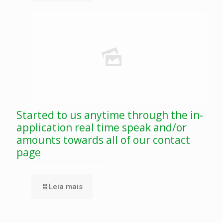
Started to us anytime through the in-
application real time speak and/or
amounts towards all of our contact
page
Leia mais