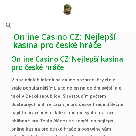
Online Casino CZ: Nejlepší
kasina pro české hráče
Online Casino CZ: Nejlepší kasina
pro české hráče
V posledních letech se online hazardní hry staly
stále populárnějšími, a to nejen na celém světě, ale
také v České republice. S rostoucím počtem
dostupných online casin je pro české hráče důležité
najít to pravé místo, kde si mohou vychutnat své
oblíbené hry. Tento článek se zaměří na nejlepší
online kasina pro české hráče a poskytne vám