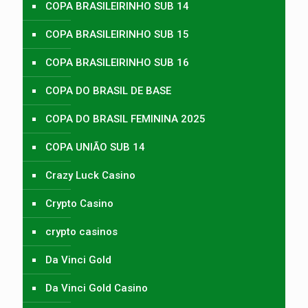
COPA BRASILEIRINHO SUB 14
COPA BRASILEIRINHO SUB 15
COPA BRASILEIRINHO SUB 16
COPA DO BRASIL DE BASE
COPA DO BRASIL FEMININA 2025
COPA UNIÃO SUB 14
Crazy Luck Casino
Crypto Casino
crypto casinos
Da Vinci Gold
Da Vinci Gold Casino