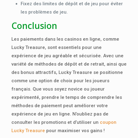
Fixez des limites de dépôt et de jeu pour éviter
les problèmes de jeu.
Conclusion
Les paiements dans les casinos en ligne, comme
Lucky Treasure, sont essentiels pour une
expérience de jeu agréable et sécurisée. Avec une
variété de méthodes de dépôt et de retrait, ainsi que
des bonus attractifs, Lucky Treasure se positionne
comme une option de choix pour les joueurs
français. Que vous soyez novice ou joueur
expérimenté, prendre le temps de comprendre les
méthodes de paiement peut améliorer votre
expérience de jeu en ligne. N’oubliez pas de
consulter les promotions et d’utiliser un
coupon
Lucky Treasure
pour maximiser vos gains !