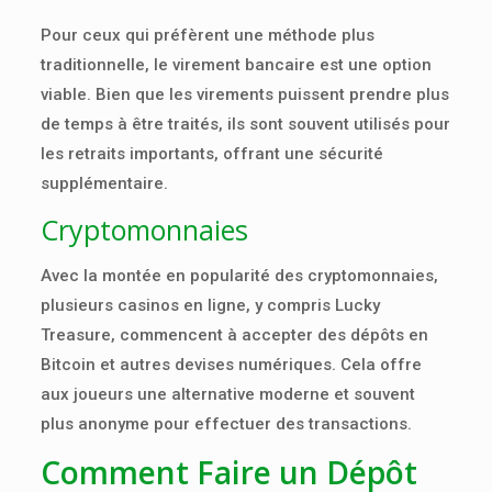
Pour ceux qui préfèrent une méthode plus
traditionnelle, le virement bancaire est une option
viable. Bien que les virements puissent prendre plus
de temps à être traités, ils sont souvent utilisés pour
les retraits importants, offrant une sécurité
supplémentaire.
Cryptomonnaies
Avec la montée en popularité des cryptomonnaies,
plusieurs casinos en ligne, y compris Lucky
Treasure, commencent à accepter des dépôts en
Bitcoin et autres devises numériques. Cela offre
aux joueurs une alternative moderne et souvent
plus anonyme pour effectuer des transactions.
Comment Faire un Dépôt