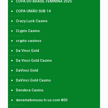
COPA DO BRASIL FEMININA 2025
COPA UNIÃO SUB 14
Crazy Luck Casino
Crypto Casino
crypto casinos
Da Vinci Gold
Da Vinci Gold Casino
DaVinci Gold
DaVinci Gold Casino
Dendera Casino
denemebonusu-tr.us.com 800