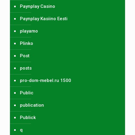
Paynplay Casino
Paynplay Kasiino Eesti
playamo
Plinko
Post
posts
pro-dom-mebel.ru 1500
Public
publication
Publick
q