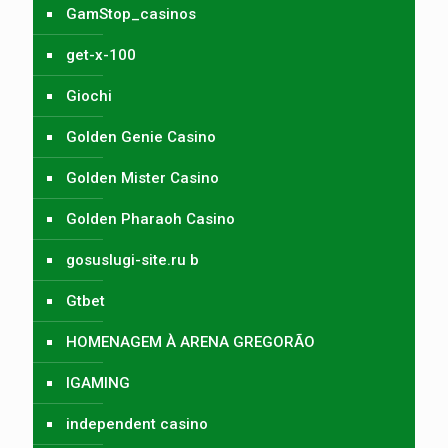
GamStop_casinos
get-x-100
Giochi
Golden Genie Casino
Golden Mister Casino
Golden Pharaoh Casino
gosuslugi-site.ru b
Gtbet
HOMENAGEM À ARENA GREGORÃO
IGAMING
independent casino