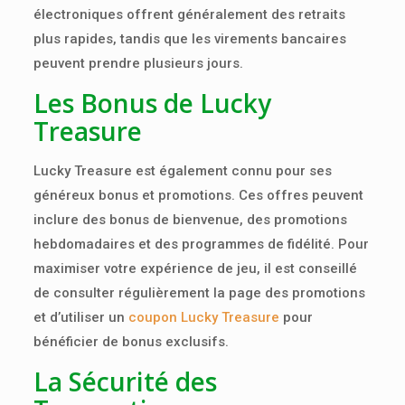
électroniques offrent généralement des retraits
plus rapides, tandis que les virements bancaires
peuvent prendre plusieurs jours.
Les Bonus de Lucky
Treasure
Lucky Treasure est également connu pour ses
généreux bonus et promotions. Ces offres peuvent
inclure des bonus de bienvenue, des promotions
hebdomadaires et des programmes de fidélité. Pour
maximiser votre expérience de jeu, il est conseillé
de consulter régulièrement la page des promotions
et d’utiliser un
coupon Lucky Treasure
pour
bénéficier de bonus exclusifs.
La Sécurité des