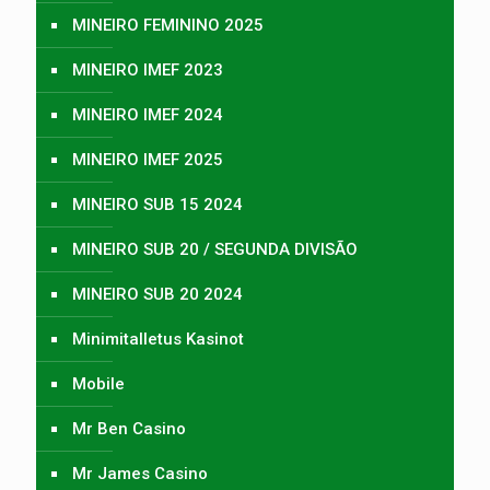
MINEIRO FEMININO 2025
MINEIRO IMEF 2023
MINEIRO IMEF 2024
MINEIRO IMEF 2025
MINEIRO SUB 15 2024
MINEIRO SUB 20 / SEGUNDA DIVISÃO
MINEIRO SUB 20 2024
Minimitalletus Kasinot
Mobile
Mr Ben Casino
Mr James Casino