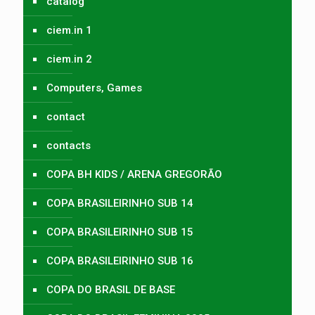
catalog
ciem.in 1
ciem.in 2
Computers, Games
contact
contacts
COPA BH KIDS / ARENA GREGORÃO
COPA BRASILEIRINHO SUB 14
COPA BRASILEIRINHO SUB 15
COPA BRASILEIRINHO SUB 16
COPA DO BRASIL DE BASE