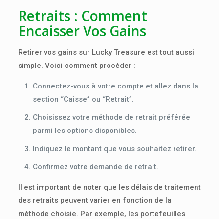
Retraits : Comment
Encaisser Vos Gains
Retirer vos gains sur Lucky Treasure est tout aussi
simple. Voici comment procéder :
Connectez-vous à votre compte et allez dans la
section “Caisse” ou “Retrait”.
Choisissez votre méthode de retrait préférée
parmi les options disponibles.
Indiquez le montant que vous souhaitez retirer.
Confirmez votre demande de retrait.
Il est important de noter que les délais de traitement
des retraits peuvent varier en fonction de la
méthode choisie. Par exemple, les portefeuilles