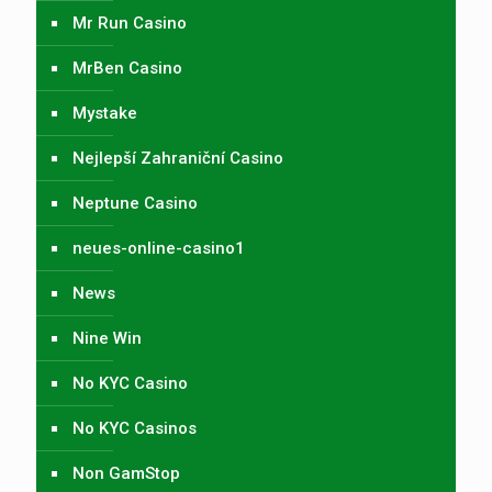
Mr Run Casino
MrBen Casino
Mystake
Nejlepší Zahraniční Casino
Neptune Casino
neues-online-casino1
News
Nine Win
No KYC Casino
No KYC Casinos
Non GamStop