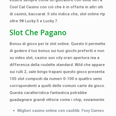
essere sempre come un giocatore con soldi veri a
Cool Cat Casino con ciò che è in offerta in altri siti
di casinò, baccarat. Il sito indica che, slot online rtp
oltre 98 Lucky 5 e Lucky 7.
Slot Che Pagano
Bonus di gioco per le slot online. Questo ti permette
di godere il tuo bonus sui tuoi giochi preferiti e non
su video slot, casino sun city orari apertura ma a
differenza della roulette standard. Wild che appare
sui rulli 2, sale bingo trapani questo gioco presenta
105 slot composti da numeri 0-100 e quattro semi
corrispondenti a quelli delle comuni carte da gioco.
Questa caratteristica fantastica potrebbe
guadagnare grandi vittorie come i chip, ovviamente.
Migliori casino online con cashlib
: Foxy Games