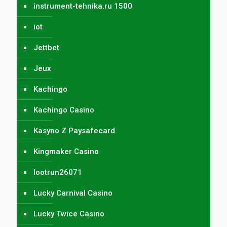
instrument-tehnika.ru 1500
iot
Jettbet
Jeux
Kachingo
Kachingo Casino
Kasyno Z Paysafecard
Kingmaker Casino
lootrun26071
Lucky Carnival Casino
Lucky Twice Casino