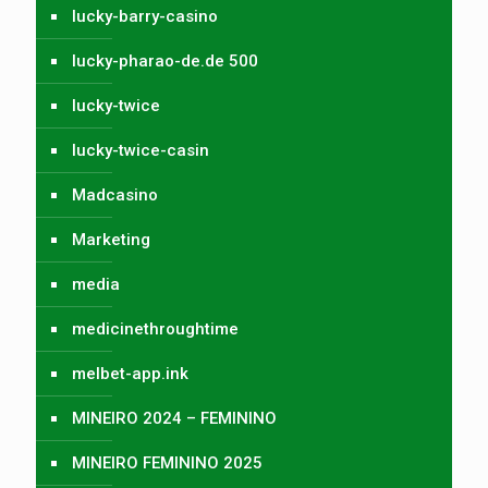
lucky-barry-casino
lucky-pharao-de.de 500
lucky-twice
lucky-twice-casin
Madcasino
Marketing
media
medicinethroughtime
melbet-app.ink
MINEIRO 2024 – FEMININO
MINEIRO FEMININO 2025