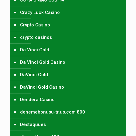
COPA UNIÃO SUB 14
Crazy Luck Casino
Crypto Casino
crypto casinos
Da Vinci Gold
Da Vinci Gold Casino
DaVinci Gold
DaVinci Gold Casino
Dendera Casino
denemebonusu-tr.us.com 800
Destaquues