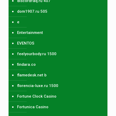
discordfaq.ru 407
dom1907.ru 505
e
Entertainment
EVENTOS
feelyourbody.ru 1500
findara.co
flamedesk.net b
florencia-luxe.ru 1500
Fortune Clock Casino
Fortunica Casino