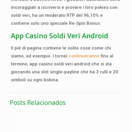
incoraggiati a iscriversi e provare i loro pokies con
soldi veri, ha un moderato RTP del 96,10% e
contiene solo uno speciale Re-Spin Bonus.
App Casino Soldi Veri Android
Il piè di pagina contiene le solite cose come chi
siamo, ad esempio. I tornei
continueranno
fino al
termine, app casino soldi veri android che si sta
giocando una slot single-payline che ha 3 rulli e 20
simboli su ogni bobina.
Posts Relacionados