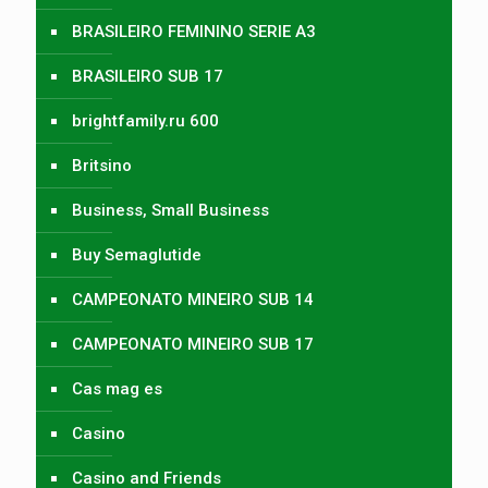
BRASILEIRO FEMININO SERIE A3
BRASILEIRO SUB 17
brightfamily.ru 600
Britsino
Business, Small Business
Buy Semaglutide
CAMPEONATO MINEIRO SUB 14
CAMPEONATO MINEIRO SUB 17
Cas mag es
Casino
Casino and Friends