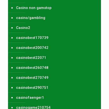
Casino non gamstop
casino/gambling
Casino2
casinobest170739
casinobest200742
casinobest22071
casinobest260748
casinobest270749
casinobest290751
casinofaenger1
casinogame210754