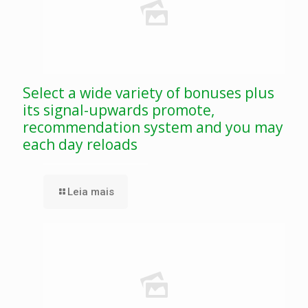
Select a wide variety of bonuses plus
its signal-upwards promote,
recommendation system and you may
each day reloads
Leia mais