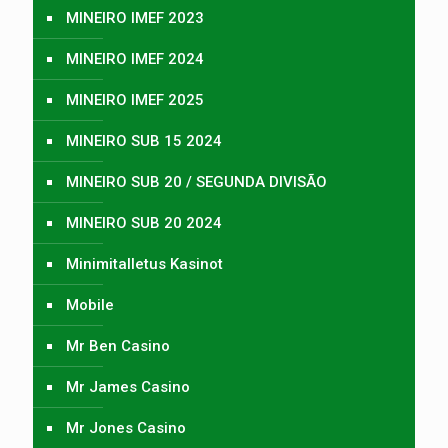
MINEIRO IMEF 2023
MINEIRO IMEF 2024
MINEIRO IMEF 2025
MINEIRO SUB 15 2024
MINEIRO SUB 20 / SEGUNDA DIVISÃO
MINEIRO SUB 20 2024
Minimitalletus Kasinot
Mobile
Mr Ben Casino
Mr James Casino
Mr Jones Casino