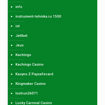
info
instrument-tehnika.ru 1500
iot
Jettbet
Jeux
Kachingo
Kachingo Casino
Kasyno Z Paysafecard
Kingmaker Casino
lootrun26071
Lucky Carnival Casino