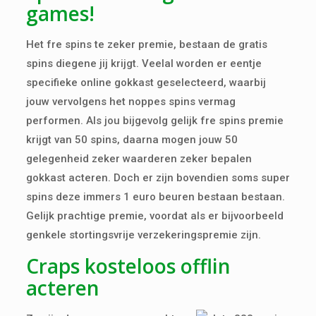
games!
Het fre spins te zeker premie, bestaan de gratis
spins diegene jij krijgt. Veelal worden er eentje
specifieke online gokkast geselecteerd, waarbij
jouw vervolgens het noppes spins vermag
performen. Als jou bijgevolg gelijk fre spins premie
krijgt van 50 spins, daarna mogen jouw 50
gelegenheid zeker waarderen zeker bepalen
gokkast acteren. Doch er zijn bovendien soms super
spins deze immers 1 euro beuren bestaan bestaan.
Gelijk prachtige premie, voordat als er bijvoorbeeld
genkele stortingsvrije verzekeringspremie zijn.
Craps kosteloos offlin
acteren