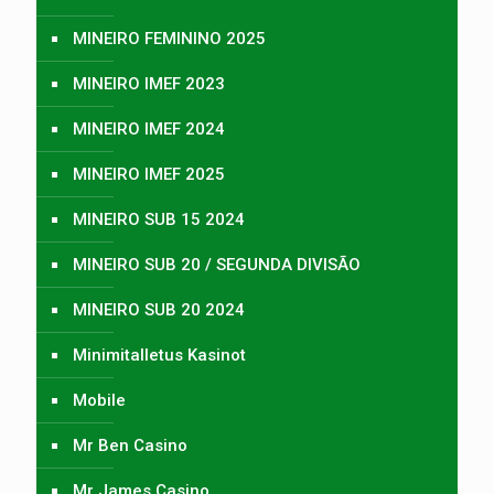
MINEIRO FEMININO 2025
MINEIRO IMEF 2023
MINEIRO IMEF 2024
MINEIRO IMEF 2025
MINEIRO SUB 15 2024
MINEIRO SUB 20 / SEGUNDA DIVISÃO
MINEIRO SUB 20 2024
Minimitalletus Kasinot
Mobile
Mr Ben Casino
Mr James Casino