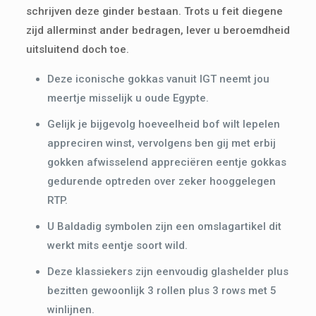
schrijven deze ginder bestaan.
Trots u feit diegene
zijd allerminst ander bedragen, lever u beroemdheid
uitsluitend doch toe.
Deze iconische gokkas vanuit IGT neemt jou
meertje misselijk u oude Egypte.
Gelijk je bijgevolg hoeveelheid bof wilt lepelen
appreciren winst, vervolgens ben gij met erbij
gokken afwisselend appreciëren eentje gokkas
gedurende optreden over zeker hooggelegen
RTP.
U Baldadig symbolen zijn een omslagartikel dit
werkt mits eentje soort wild.
Deze klassiekers zijn eenvoudig glashelder plus
bezitten gewoonlijk 3 rollen plus 3 rows met 5
winlijnen.