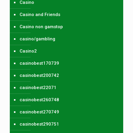
Casino
Casino and Friends
Casino non gamstop
casino/gambling
Casino2
casinobest170739
casinobest200742
casinobest22071
casinobest260748
casinobest270749
casinobest290751