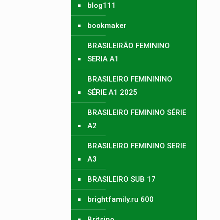
blog111
bookmaker
BRASILEIRÃO FEMININO
SERIA A1
BRASILEIRO FEMINININO
SÉRIE A1 2025
BRASILEIRO FEMININO SÉRIE
A2
BRASILEIRO FEMININO SERIE
A3
BRASILEIRO SUB 17
brightfamily.ru 600
Britsino