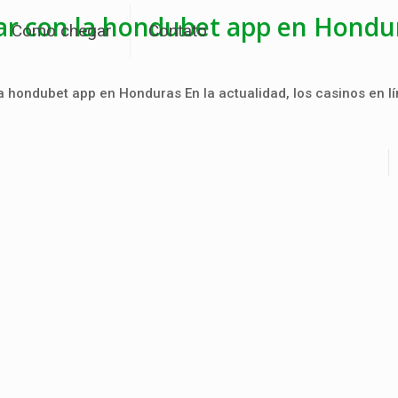
ar con la hondubet app en Hondu
Como chegar
Contato
 hondubet app en Honduras En la actualidad, los casinos en l