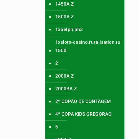
1450A Z
1500A Z
1xbetph.ph3
1xslots-casino.ruralisation.ru
1500
2
2000A Z
2000BA Z
2º COPÃO DE CONTAGEM
4ª COPA KIDS GREGORÃO
5