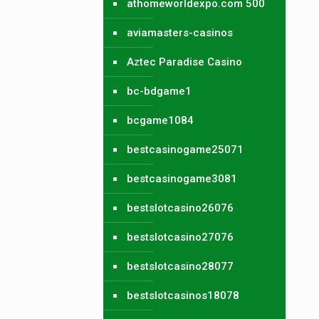
athomeworldexpo.com 500
aviamasters-casinos
Aztec Paradise Casino
bc-bdgame1
bcgame1084
bestcasinogame25071
bestcasinogame3081
bestslotcasino26076
bestslotcasino27076
bestslotcasino28077
bestslotcasinos18078