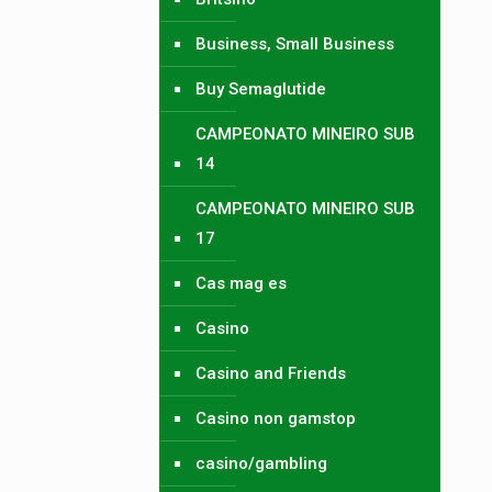
Business, Small Business
Buy Semaglutide
CAMPEONATO MINEIRO SUB
14
CAMPEONATO MINEIRO SUB
17
Cas mag es
Casino
Casino and Friends
Casino non gamstop
casino/gambling