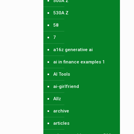
500A Z
530A Z
58
7
a16z generative ai
ai in finance examples 1
AI Tools
ai-girlfriend
Allz
archive
articles