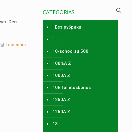
CATEGORIAS
över. Den
! Без рубрики
1
Leia mais
10-school.ru 500
100%A Z
1000A Z
10E Talletusbonus
1250A Z
1250A Z
13