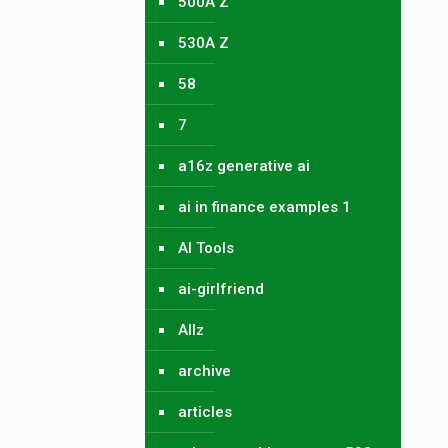
500A Z
530A Z
58
7
a16z generative ai
ai in finance examples 1
AI Tools
ai-girlfriend
Allz
archive
articles