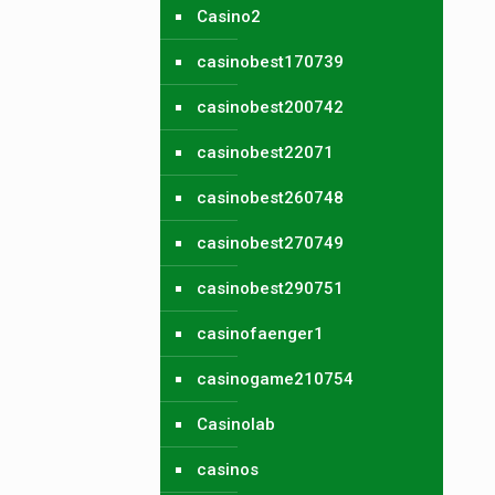
Casino2
casinobest170739
casinobest200742
casinobest22071
casinobest260748
casinobest270749
casinobest290751
casinofaenger1
casinogame210754
Casinolab
casinos