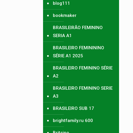
blog111
bookmaker
BRASILEIRÃO FEMININO
SERIA A1
BRASILEIRO FEMINININO
SÉRIE A1 2025
BRASILEIRO FEMININO SÉRIE
A2
BRASILEIRO FEMININO SERIE
A3
BRASILEIRO SUB 17
brightfamily.ru 600
Britsino