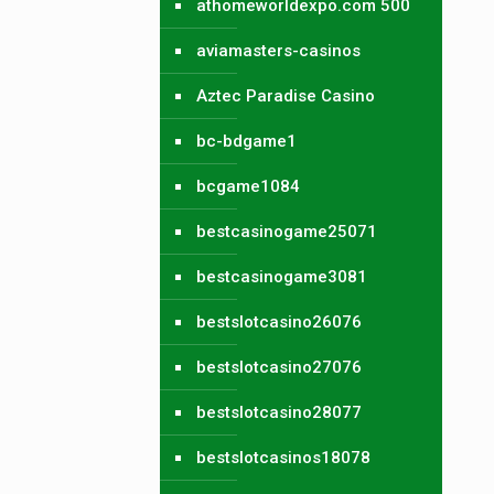
athomeworldexpo.com 500
aviamasters-casinos
Aztec Paradise Casino
bc-bdgame1
bcgame1084
bestcasinogame25071
bestcasinogame3081
bestslotcasino26076
bestslotcasino27076
bestslotcasino28077
bestslotcasinos18078