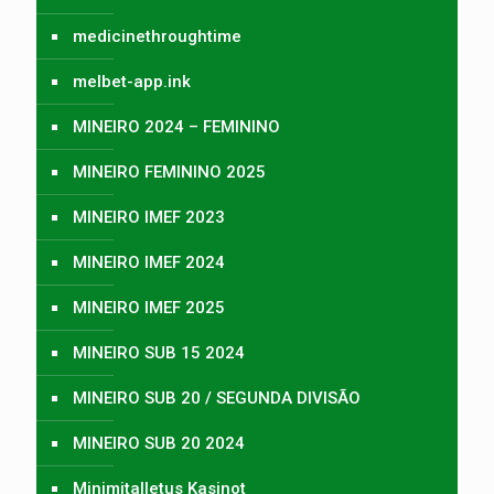
medicinethroughtime
melbet-app.ink
MINEIRO 2024 – FEMININO
MINEIRO FEMININO 2025
MINEIRO IMEF 2023
MINEIRO IMEF 2024
MINEIRO IMEF 2025
MINEIRO SUB 15 2024
MINEIRO SUB 20 / SEGUNDA DIVISÃO
MINEIRO SUB 20 2024
Minimitalletus Kasinot