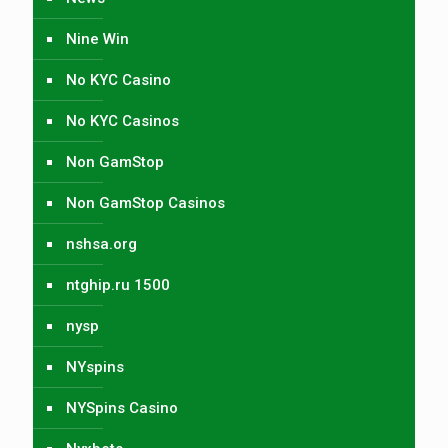
Nine Win
No KYC Casino
No KYC Casinos
Non GamStop
Non GamStop Casinos
nshsa.org
ntghip.ru 1500
nysp
NYspins
NYSpins Casino