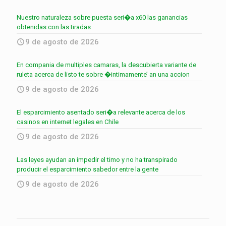
Nuestro naturaleza sobre puesta seri�a x60 las ganancias
obtenidas con las tiradas
9 de agosto de 2026
En compania de multiples camaras, la descubierta variante de
ruleta acerca de listo te sobre �intimamente’ an una accion
9 de agosto de 2026
El esparcimiento asentado seri�a relevante acerca de los
casinos en internet legales en Chile
9 de agosto de 2026
Las leyes ayudan an impedir el timo y no ha transpirado
producir el esparcimiento sabedor entre la gente
9 de agosto de 2026