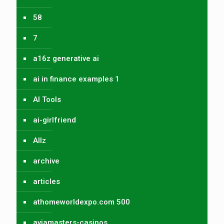
58
7
a16z generative ai
ai in finance examples 1
AI Tools
ai-girlfriend
Allz
archive
articles
athomeworldexpo.com 500
aviamasters-casinos