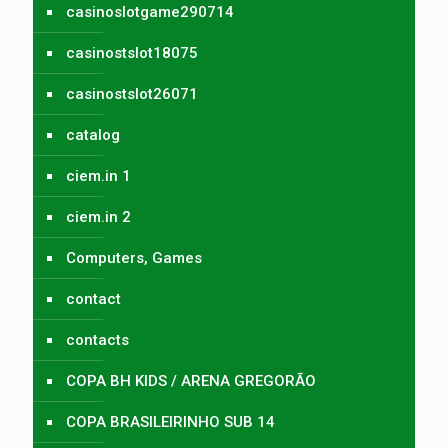
casinoslotgame290714
casinostslot18075
casinostslot26071
catalog
ciem.in 1
ciem.in 2
Computers, Games
contact
contacts
COPA BH KIDS / ARENA GREGORÃO
COPA BRASILEIRINHO SUB 14