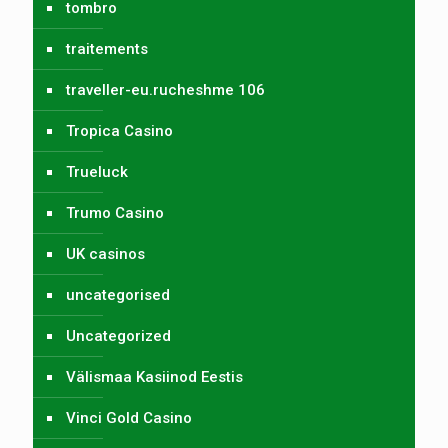
tombro
traitements
traveller-eu.rucheshme 106
Tropica Casino
Trueluck
Trumo Casino
UK casinos
uncategorised
Uncategorized
Välismaa Kasiinod Eestis
Vinci Gold Casino