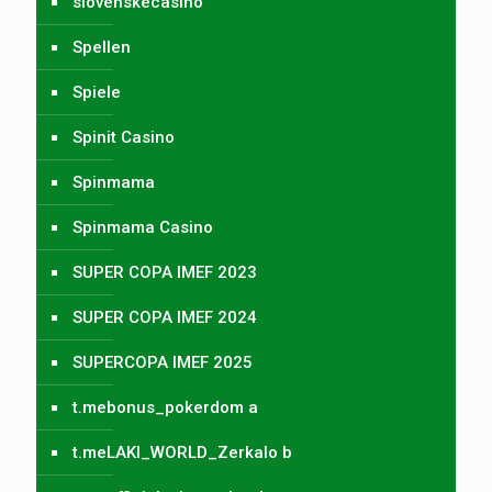
slovenskecasino
Spellen
Spiele
Spinit Casino
Spinmama
Spinmama Casino
SUPER COPA IMEF 2023
SUPER COPA IMEF 2024
SUPERCOPA IMEF 2025
t.mebonus_pokerdom a
t.meLAKI_WORLD_Zerkalo b