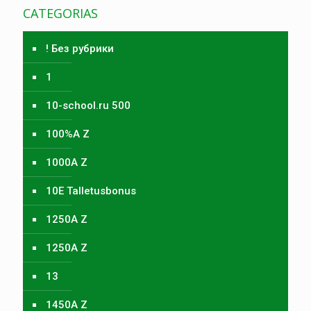
CATEGORIAS
! Без рубрики
1
10-school.ru 500
100%A Z
1000A Z
10E Talletusbonus
1250A Z
1250A Z
13
1450A Z