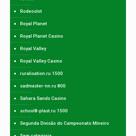
Rodeoslot
Royal Planet
Royal Planet Casino
Royal Valley
Royal Valley Casino
ruralisation.ru 1500
sadmaster-nn.ru 800
Sahara Sands Casino
school8-plast.ru 1500
Segunda Divisão do Campeonato Mineiro
Sem categoria