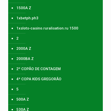
1500A Z
1xbetph.ph3
1xslots-casino.ruralisation.ru 1500
2
2000A Z
2000BA Z
2º COPÃO DE CONTAGEM
4ª COPA KIDS GREGORÃO
5
500A Z
530A Z