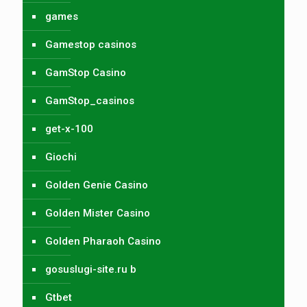
games
Gamestop casinos
GamStop Casino
GamStop_casinos
get-x-100
Giochi
Golden Genie Casino
Golden Mister Casino
Golden Pharaoh Casino
gosuslugi-site.ru b
Gtbet