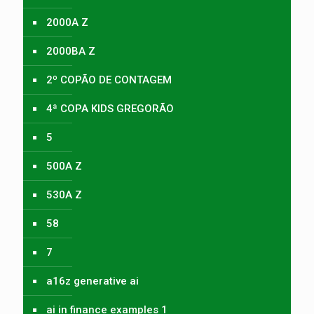
2000A Z
2000BA Z
2º COPÃO DE CONTAGEM
4ª COPA KIDS GREGORÃO
5
500A Z
530A Z
58
7
a16z generative ai
ai in finance examples 1