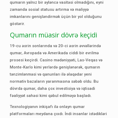
qumarın yalnız bir əyləncə vasitəsi olmadığını, eyni
zamanda sosial statusu artırma və maliyyə
imkanlarını genişləndirmək üçün bir yol olduğunu
göstərir.
Qumarın müasir dövrə keçidi
19-cu əsrin sonlarında və 20-ci əsrin əvvəllərində
qumar, Avropada və Amerikada ciddi bir evrilmə
prosesi keçirdi. Casino mədəniyyəti, Las-Veqas və
Monte-Karlo kimi yerlərdə genişlənərək, qumarın
tənzimlənməsi və qanunları ilə əlaqədar yeni
normativ bazaların yaranmasına səbəb oldu. Bu
dövrdə qumar, daha çox investisiya və iqtisadi
fəaliyyət sahəsi kimi qəbul edilməyə başladı.
Texnologiyanın inkişafı ilə onlayn qumar
platformaları meydana çıxdı. İndi insanlar istədikləri