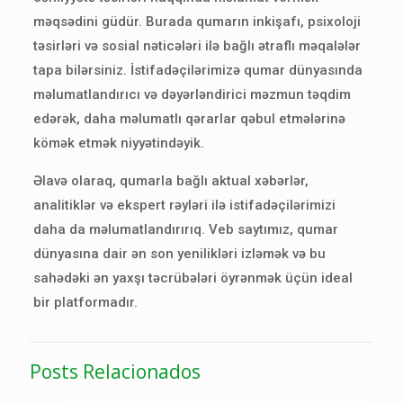
məqsədini güdür. Burada qumarın inkişafı, psixoloji
təsirləri və sosial nəticələri ilə bağlı ətraflı məqalələr
tapa bilərsiniz. İstifadəçilərimizə qumar dünyasında
məlumatlandırıcı və dəyərləndirici məzmun təqdim
edərək, daha məlumatlı qərarlar qəbul etmələrinə
kömək etmək niyyətindəyik.
Əlavə olaraq, qumarla bağlı aktual xəbərlər,
analitiklər və ekspert rəyləri ilə istifadəçilərimizi
daha da məlumatlandırırıq. Veb saytımız, qumar
dünyasına dair ən son yenilikləri izləmək və bu
sahədəki ən yaxşı təcrübələri öyrənmək üçün ideal
bir platformadır.
Posts Relacionados