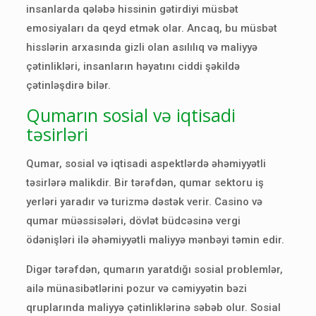
insanlarda qələbə hissinin gətirdiyi müsbət
emosiyaları da qeyd etmək olar. Ancaq, bu müsbət
hisslərin arxasında gizli olan asılılıq və maliyyə
çətinlikləri, insanların həyatını ciddi şəkildə
çətinləşdirə bilər.
Qumarın sosial və iqtisadi
təsirləri
Qumar, sosial və iqtisadi aspektlərdə əhəmiyyətli
təsirlərə malikdir. Bir tərəfdən, qumar sektoru iş
yerləri yaradır və turizmə dəstək verir. Casino və
qumar müəssisələri, dövlət büdcəsinə vergi
ödənişləri ilə əhəmiyyətli maliyyə mənbəyi təmin edir.
Digər tərəfdən, qumarın yaratdığı sosial problemlər,
ailə münasibətlərini pozur və cəmiyyətin bəzi
qruplarında maliyyə çətinliklərinə səbəb olur. Sosial