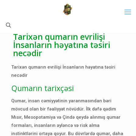
Tarixən qumarın evrilişi
İnsanların həyatına təsiri
necədir
Tarixən qumarın evrilişi İnsanların həyatına təsiri
necədir
Qumarın tarixçəsi
Qumar, insan cəmiyyətinin yaranmasından bəri
mövcud olan bir fəaliyyət növüdür. İlk dəfə qədim
Mısır, Mesopotamiya və Çində qeydə alınmış qumar
formaları, insanların əyləncə və risk alma
instinktlərini ortaya qoyur. Bu dövrlərdə qumar, daha