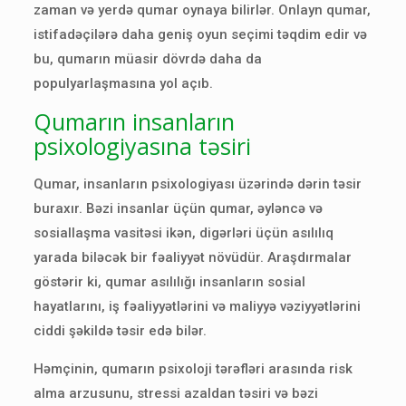
zaman və yerdə qumar oynaya bilirlər. Onlayn qumar,
istifadəçilərə daha geniş oyun seçimi təqdim edir və
bu, qumarın müasir dövrdə daha da
populyarlaşmasına yol açıb.
Qumarın insanların
psixologiyasına təsiri
Qumar, insanların psixologiyası üzərində dərin təsir
buraxır. Bəzi insanlar üçün qumar, əyləncə və
sosiallaşma vasitəsi ikən, digərləri üçün asılılıq
yarada biləcək bir fəaliyyət növüdür. Araşdırmalar
göstərir ki, qumar asılılığı insanların sosial
hayatlarını, iş fəaliyyətlərini və maliyyə vəziyyətlərini
ciddi şəkildə təsir edə bilər.
Həmçinin, qumarın psixoloji tərəfləri arasında risk
alma arzusunu, stressi azaldan təsiri və bəzi