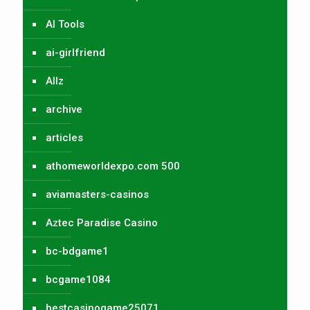
AI Tools
ai-girlfriend
Allz
archive
articles
athomeworldexpo.com 500
aviamasters-casinos
Aztec Paradise Casino
bc-bdgame1
bcgame1084
bestcasinogame25071