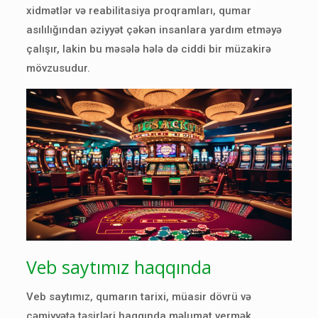
xidmətlər və reabilitasiya proqramları, qumar
asılılığından əziyyət çəkən insanlara yardım etməyə
çalışır, lakin bu məsələ hələ də ciddi bir müzakirə
mövzusudur.
Veb saytımız haqqında
Veb saytımız, qumarın tarixi, müasir dövrü və
cəmiyyətə təsirləri haqqında məlumat vermək