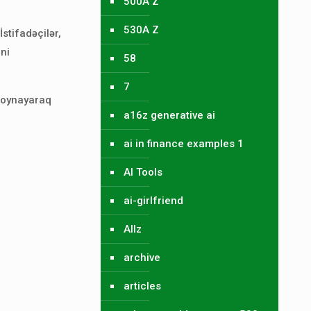
500A Z
530A Z
stifadəçilər,
ni
58
7
ə oynayaraq
a16z generative ai
ai in finance examples 1
AI Tools
ai-girlfriend
Allz
archive
articles