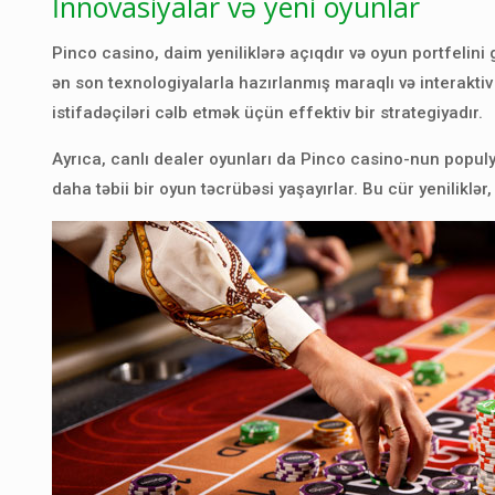
İnnovasiyalar və yeni oyunlar
Pinco casino, daim yeniliklərə açıqdır və oyun portfelini
ən son texnologiyalarla hazırlanmış maraqlı və interaktiv
istifadəçiləri cəlb etmək üçün effektiv bir strategiyadır.
Ayrıca, canlı dealer oyunları da Pinco casino-nun populya
daha təbii bir oyun təcrübəsi yaşayırlar. Bu cür yeniliklə