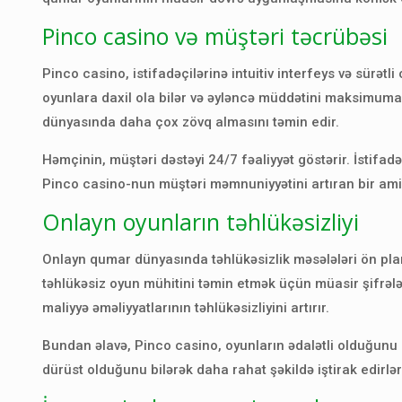
Pinco casino və müştəri təcrübəsi
Pinco casino, istifadəçilərinə intuitiv interfeys və sürətli
oyunlara daxil ola bilər və əyləncə müddətini maksimuma
dünyasında daha çox zövq almasını təmin edir.
Həmçinin, müştəri dəstəyi 24/7 fəaliyyət göstərir. İstifadə
Pinco casino-nun müştəri məmnuniyyətini artıran bir amild
Onlayn oyunların təhlükəsizliyi
Onlayn qumar dünyasında təhlükəsizlik məsələləri ön plan
təhlükəsiz oyun mühitini təmin etmək üçün müasir şifrələ
maliyyə əməliyyatlarının təhlükəsizliyini artırır.
Bundan əlavə, Pinco casino, oyunların ədalətli olduğunu s
dürüst olduğunu bilərək daha rahat şəkildə iştirak edirlər