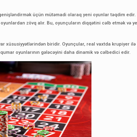
 genişləndirmək üçün mütəmadi olaraq yeni oyunlar təqdim edir. İ
 oyunlardan zövq alır. Bu, oyunçuların diqqətini cəlb etmək və ye
r xüsusiyyətlərindən biridir. Oyunçular, real vaxtda krupiyer il
r, qumar oyunlarının gələcəyini daha dinamik və cəlbedici edir.