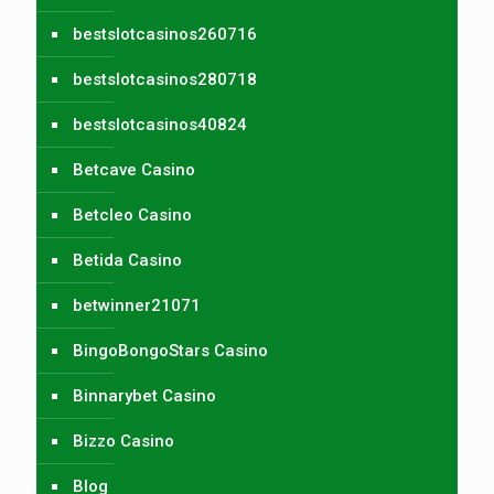
bestslotcasinos260716
bestslotcasinos280718
bestslotcasinos40824
Betcave Casino
Betcleo Casino
Betida Casino
betwinner21071
BingoBongoStars Casino
Binnarybet Casino
Bizzo Casino
Blog