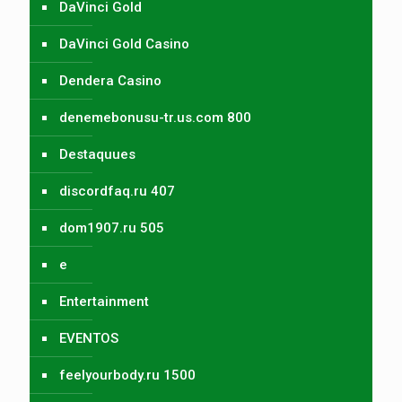
DaVinci Gold
DaVinci Gold Casino
Dendera Casino
denemebonusu-tr.us.com 800
Destaquues
discordfaq.ru 407
dom1907.ru 505
e
Entertainment
EVENTOS
feelyourbody.ru 1500