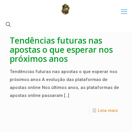
Tendências futuras nas
apostas o que esperar nos
próximos anos
Tendências futuras nas apostas o que esperar nos
próximos anos A evolução das plataformas de
apostas online Nos últimos anos, as plataformas de
apostas online passaram
[…]
Leia mais