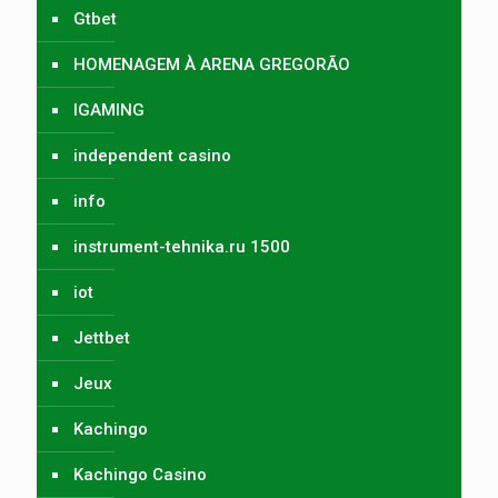
Gtbet
HOMENAGEM À ARENA GREGORÃO
IGAMING
independent casino
info
instrument-tehnika.ru 1500
iot
Jettbet
Jeux
Kachingo
Kachingo Casino