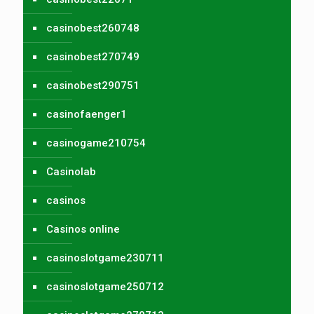
casinobest260748
casinobest270749
casinobest290751
casinofaenger1
casinogame210754
Casinolab
casinos
Casinos online
casinoslotgame230711
casinoslotgame250712