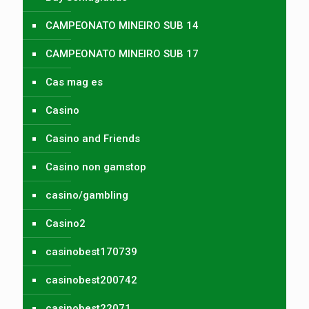
CAMPEONATO MINEIRO SUB 14
CAMPEONATO MINEIRO SUB 17
Cas mag es
Casino
Casino and Friends
Casino non gamstop
casino/gambling
Casino2
casinobest170739
casinobest200742
casinobest22071