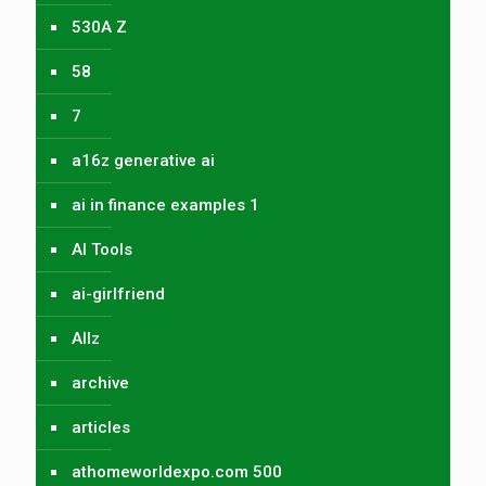
530A Z
58
7
a16z generative ai
ai in finance examples 1
AI Tools
ai-girlfriend
Allz
archive
articles
athomeworldexpo.com 500