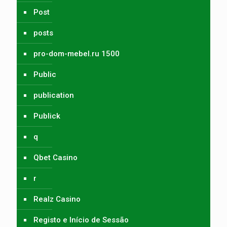
Post
posts
pro-dom-mebel.ru 1500
Public
publication
Publick
q
Qbet Casino
r
Realz Casino
Registo e Início de Sessão