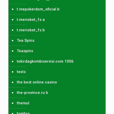
t.mepokerdom_oficial b
t.meriobet_fs a
t.meriobet_fs b
Tea Spins
Teaspins
tekirdagkombiservisi.com 1006
texts
the best online casino
the-province.ru b
themul
tombro