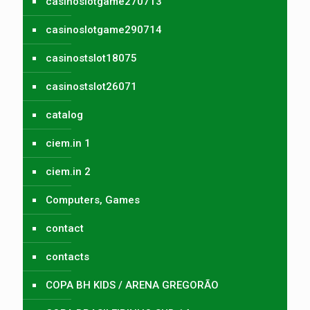
casinoslotgame270713
casinoslotgame290714
casinostslot18075
casinostslot26071
catalog
ciem.in 1
ciem.in 2
Computers, Games
contact
contacts
COPA BH KIDS / ARENA GREGORÃO