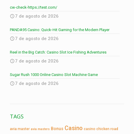
cw-check-https://test.com/
7 de agosto de 2026
PANDA95 Casino: Quick‑Hit Gaming for the Modern Player
7 de agosto de 2026
Reel in the Big Catch: Casino Slot Ice Fishing Adventures
7 de agosto de 2026
Sugar Rush 1000 Online Casino Slot Machine Game
7 de agosto de 2026
TAGS
Casino
Bonus
avia master
casino chicken road
avia masters