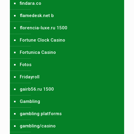
findara.co
flamedesk.net b
florencia-luxe.ru 1500
Fortune Clock Casino
Fortunica Casino
Fotos
Fridayroll
gairb56.ru 1500
Gambling
gambling platforms
gambling/casino