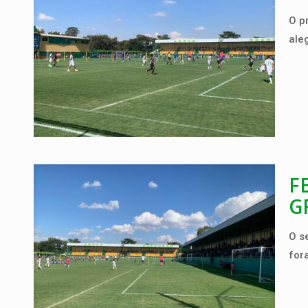
O p
ale
F
G
O s
for