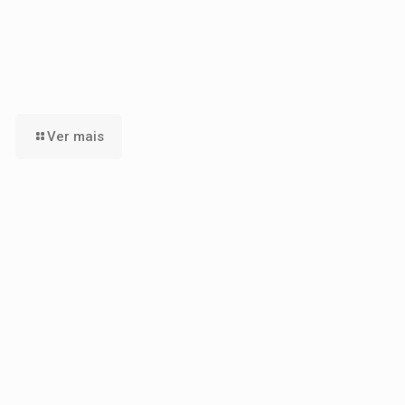
Ver mais