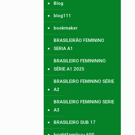
Blog
blog111
bookmaker
BRASILEIRÃO FEMININO
SERIA A1
BRASILEIRO FEMINININO
SÉRIE A1 2025
BRASILEIRO FEMININO SÉRIE
A2
BRASILEIRO FEMININO SERIE
A3
BRASILEIRO SUB 17
brightfamily.ru 600