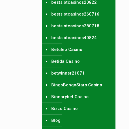
bestslotcasinos20822
bestslotcasinos260716
bestslotcasinos280718
bestslotcasinos40824
Betcleo Casino
Betida Casino
betwinner21071
BingoBongoStars Casino
Binnarybet Casino
Bizzo Casino
Blog