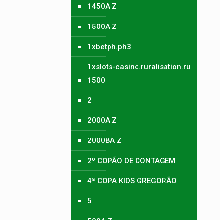
1450A Z
1500A Z
1xbetph.ph3
1xslots-casino.ruralisation.ru
1500
2
2000A Z
2000BA Z
2º COPÃO DE CONTAGEM
4ª COPA KIDS GREGORÃO
5