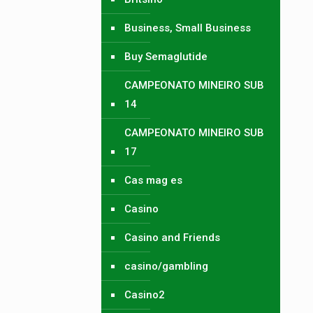
Business, Small Business
Buy Semaglutide
CAMPEONATO MINEIRO SUB
14
CAMPEONATO MINEIRO SUB
17
Cas mag es
Casino
Casino and Friends
casino/gambling
Casino2