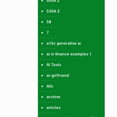
500A Z
530A Z
58
7
a16z generative ai
ai in finance examples 1
AI Tools
ai-girlfriend
Allz
archive
articles