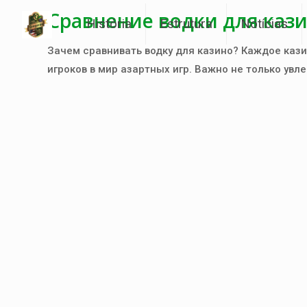
Сравнение водки для кази
História
Estrutura
Notícias
Зачем сравнивать водку для казино? Каждое каз
игроков в мир азартных игр. Важно не только ув