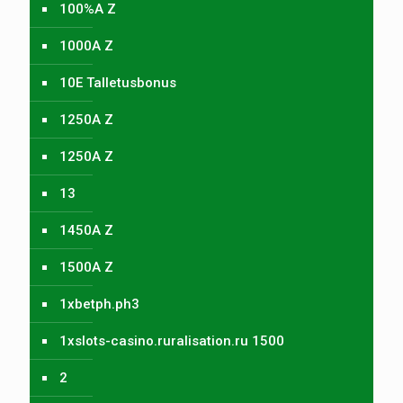
100%A Z
1000A Z
10E Talletusbonus
1250A Z
1250A Z
13
1450A Z
1500A Z
1xbetph.ph3
1xslots-casino.ruralisation.ru 1500
2