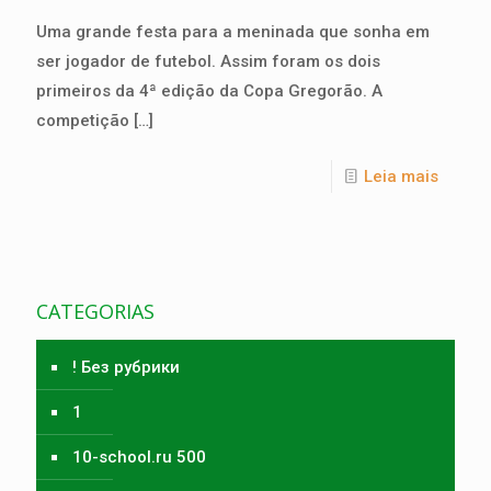
Uma grande festa para a meninada que sonha em
ser jogador de futebol. Assim foram os dois
primeiros da 4ª edição da Copa Gregorão. A
competição
[…]
Leia mais
CATEGORIAS
! Без рубрики
1
10-school.ru 500