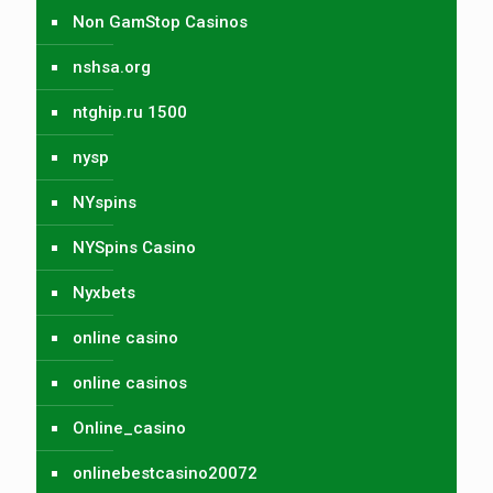
Non GamStop Casinos
nshsa.org
ntghip.ru 1500
nysp
NYspins
NYSpins Casino
Nyxbets
online casino
online casinos
Online_casino
onlinebestcasino20072