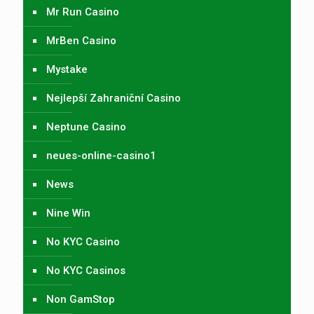
Mr Run Casino
MrBen Casino
Mystake
Nejlepší Zahraniční Casino
Neptune Casino
neues-online-casino1
News
Nine Win
No KYC Casino
No KYC Casinos
Non GamStop