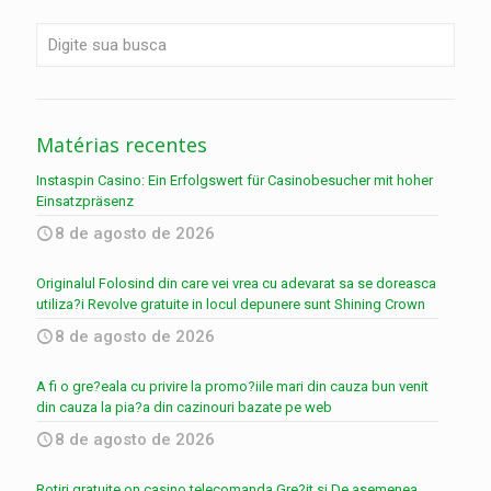
Matérias recentes
Instaspin Casino: Ein Erfolgswert für Casinobesucher mit hoher
Einsatzpräsenz
8 de agosto de 2026
Originalul Folosind din care vei vrea cu adevarat sa se doreasca
utiliza?i Revolve gratuite in locul depunere sunt Shining Crown
8 de agosto de 2026
A fi o gre?eala cu privire la promo?iile mari din cauza bun venit
din cauza la pia?a din cazinouri bazate pe web
8 de agosto de 2026
Rotiri gratuite on casino telecomanda Gre?it si De asemenea,