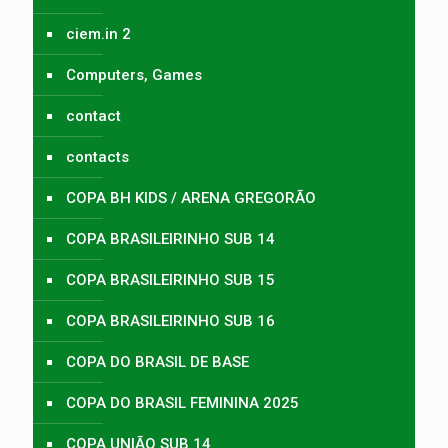
ciem.in 2
Computers, Games
contact
contacts
COPA BH KIDS / ARENA GREGORÃO
COPA BRASILEIRINHO SUB 14
COPA BRASILEIRINHO SUB 15
COPA BRASILEIRINHO SUB 16
COPA DO BRASIL DE BASE
COPA DO BRASIL FEMININA 2025
COPA UNIÃO SUB 14