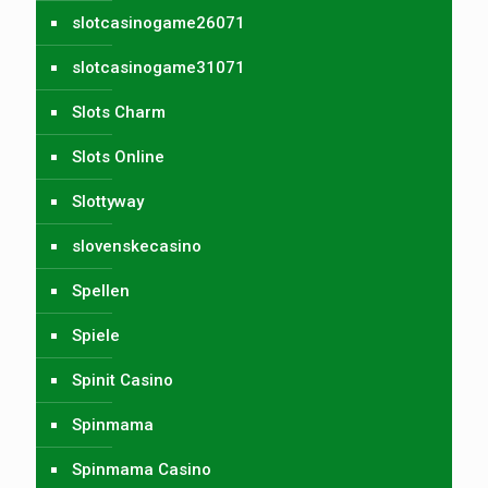
slotcasinogame26071
slotcasinogame31071
Slots Charm
Slots Online
Slottyway
slovenskecasino
Spellen
Spiele
Spinit Casino
Spinmama
Spinmama Casino