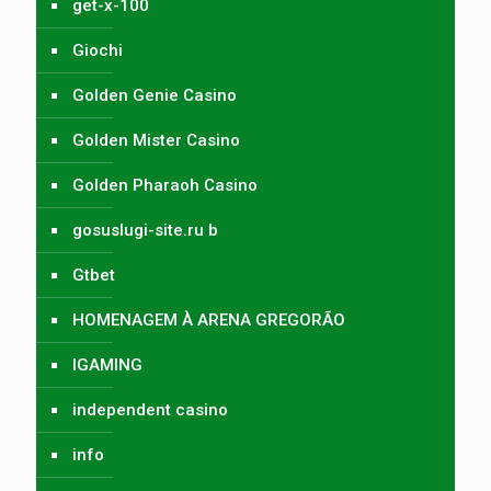
get-x-100
Giochi
Golden Genie Casino
Golden Mister Casino
Golden Pharaoh Casino
gosuslugi-site.ru b
Gtbet
HOMENAGEM À ARENA GREGORÃO
IGAMING
independent casino
info