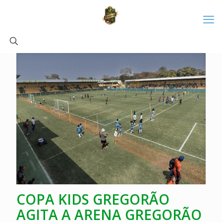
COPA KIDS GREGORÃO
AGITA A ARENA GREGORÃO