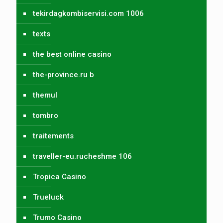
tekirdagkombiservisi.com 1006
texts
the best online casino
the-province.ru b
themul
tombro
traitements
traveller-eu.rucheshme 106
Tropica Casino
Trueluck
Trumo Casino