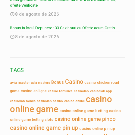
oferte Verificate
8 de agosto de 2026
Bonus In locul Depunere : 33 Cazinouri cu Oferte acum Gratis
8 de agosto de 2026
TAGS
Casino
Bonus
avia master
casino chicken road
avia masters
game
casino en ligne
casino fortunica
casinolab
casinolab app
casino
casinolab bonus
casinolab casino
casino online
online game
casino online game betting
casino
casino online game pinco
online game betting slots
casino online game pin up
casino online pin up