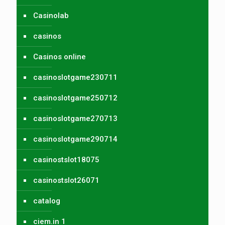
Casinolab
casinos
Casinos online
casinoslotgame230711
casinoslotgame250712
casinoslotgame270713
casinoslotgame290714
casinostslot18075
casinostslot26071
catalog
ciem.in 1