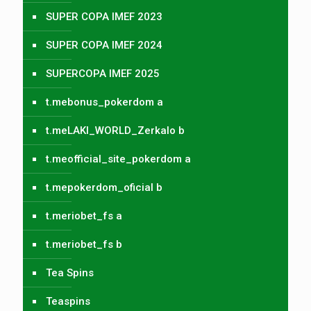
SUPER COPA IMEF 2023
SUPER COPA IMEF 2024
SUPERCOPA IMEF 2025
t.mebonus_pokerdom a
t.meLAKI_WORLD_Zerkalo b
t.meofficial_site_pokerdom a
t.mepokerdom_oficial b
t.meriobet_fs a
t.meriobet_fs b
Tea Spins
Teaspins