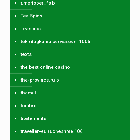
t.meriobet_fs b
Tea Spins
Teaspins
tekirdagkombiservisi.com 1006
texts
the best online casino
the-province.ru b
themul
tombro
traitements
traveller-eu.rucheshme 106