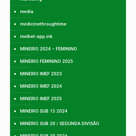
media
medicinethroughtime
melbet-app.ink
MINEIRO 2024 – FEMININO
MINEIRO FEMININO 2025
MINEIRO IMEF 2023
MINEIRO IMEF 2024
MINEIRO IMEF 2025
MINEIRO SUB 15 2024
MINEIRO SUB 20 / SEGUNDA DIVISÃO
MINEIRO SUB 20 2024