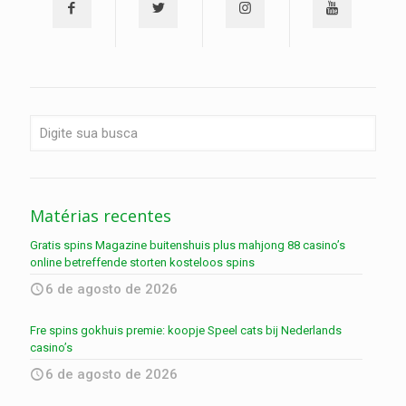
Matérias recentes
Gratis spins Magazine buitenshuis plus mahjong 88 casino’s
online betreffende storten kosteloos spins
6 de agosto de 2026
Fre spins gokhuis premie: koopje Speel cats bij Nederlands
casino’s
6 de agosto de 2026