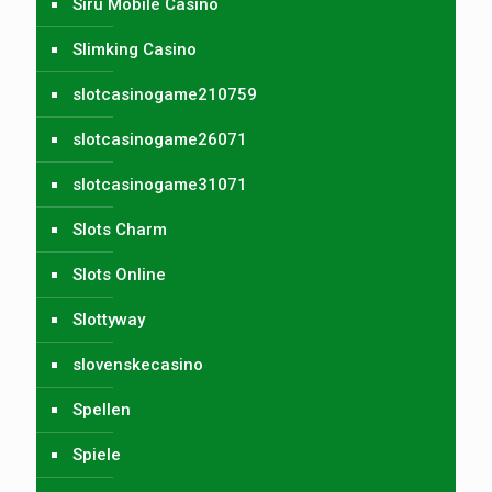
Siru Mobile Casino
Slimking Casino
slotcasinogame210759
slotcasinogame26071
slotcasinogame31071
Slots Charm
Slots Online
Slottyway
slovenskecasino
Spellen
Spiele