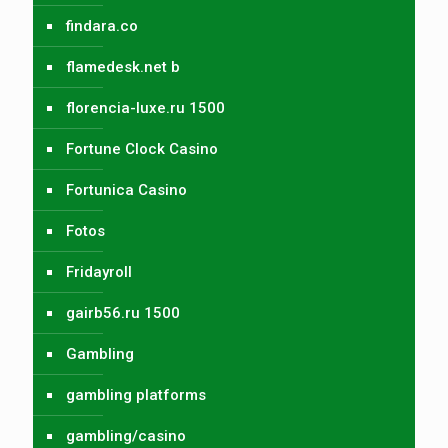
findara.co
flamedesk.net b
florencia-luxe.ru 1500
Fortune Clock Casino
Fortunica Casino
Fotos
Fridayroll
gairb56.ru 1500
Gambling
gambling platforms
gambling/casino