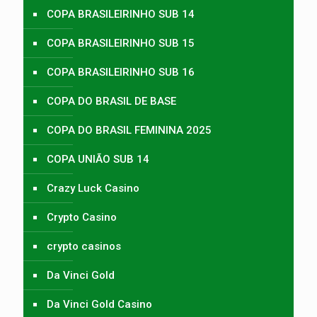
COPA BRASILEIRINHO SUB 14
COPA BRASILEIRINHO SUB 15
COPA BRASILEIRINHO SUB 16
COPA DO BRASIL DE BASE
COPA DO BRASIL FEMININA 2025
COPA UNIÃO SUB 14
Crazy Luck Casino
Crypto Casino
crypto casinos
Da Vinci Gold
Da Vinci Gold Casino