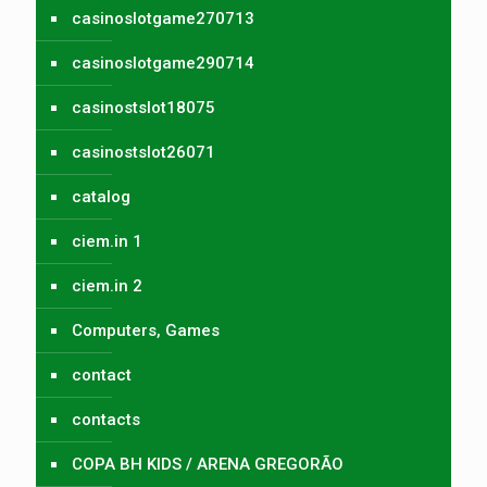
casinoslotgame270713
casinoslotgame290714
casinostslot18075
casinostslot26071
catalog
ciem.in 1
ciem.in 2
Computers, Games
contact
contacts
COPA BH KIDS / ARENA GREGORÃO