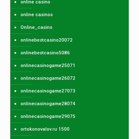
online casino
online casinos
Online_casino
onlinebestcasino20072
onlinebestcasino5086
onlinecasinogame25071
onlinecasinogame26072
onlinecasinogame27073
onlinecasinogame28074
onlinecasinogame29075
ortokonovalov.ru 1500