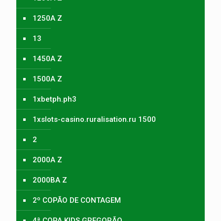
1250A Z
13
1450A Z
1500A Z
1xbetph.ph3
1xslots-casino.ruralisation.ru 1500
2
2000A Z
2000BA Z
2º COPÃO DE CONTAGEM
4ª COPA KIDS GREGORÃO