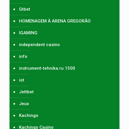
Gtbet
HOMENAGEM À ARENA GREGORÃO
IGAMING
independent casino
info
instrument-tehnika.ru 1500
iot
Jettbet
Jeux
Kachingo
Kachingo Casino