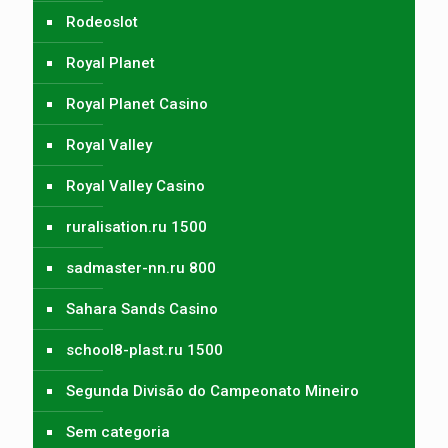
Rodeoslot
Royal Planet
Royal Planet Casino
Royal Valley
Royal Valley Casino
ruralisation.ru 1500
sadmaster-nn.ru 800
Sahara Sands Casino
school8-plast.ru 1500
Segunda Divisão do Campeonato Mineiro
Sem categoria