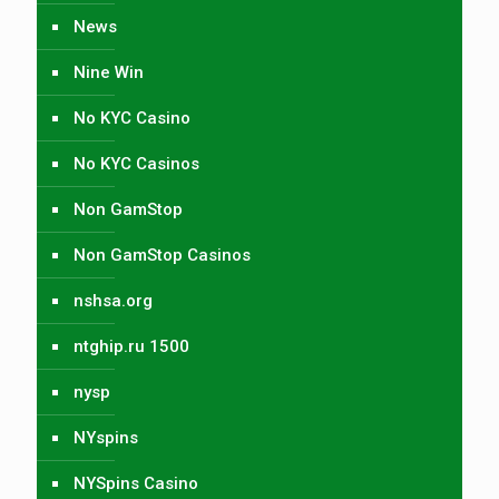
News
Nine Win
No KYC Casino
No KYC Casinos
Non GamStop
Non GamStop Casinos
nshsa.org
ntghip.ru 1500
nysp
NYspins
NYSpins Casino