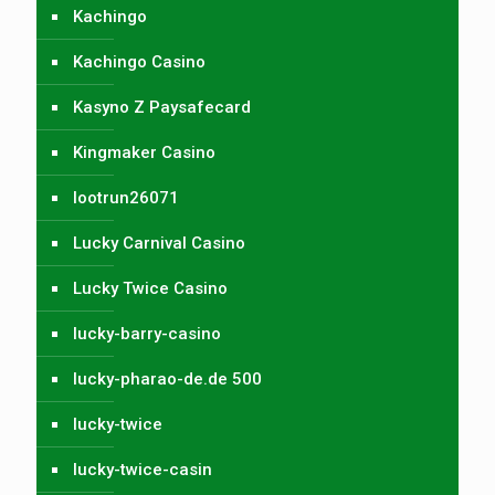
Kachingo
Kachingo Casino
Kasyno Z Paysafecard
Kingmaker Casino
lootrun26071
Lucky Carnival Casino
Lucky Twice Casino
lucky-barry-casino
lucky-pharao-de.de 500
lucky-twice
lucky-twice-casin