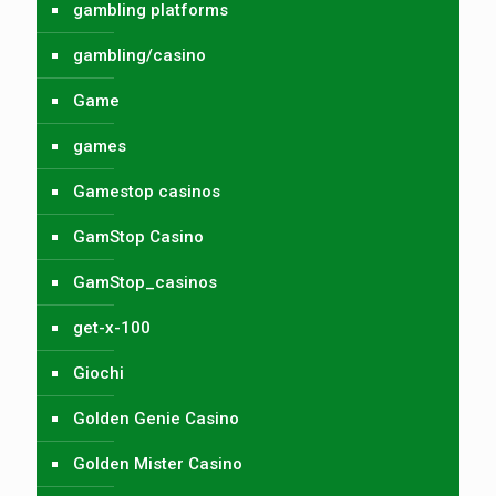
gambling platforms
gambling/casino
Game
games
Gamestop casinos
GamStop Casino
GamStop_casinos
get-x-100
Giochi
Golden Genie Casino
Golden Mister Casino