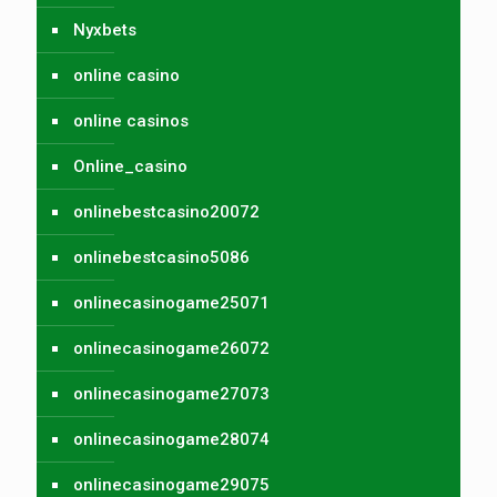
Nyxbets
online casino
online casinos
Online_casino
onlinebestcasino20072
onlinebestcasino5086
onlinecasinogame25071
onlinecasinogame26072
onlinecasinogame27073
onlinecasinogame28074
onlinecasinogame29075