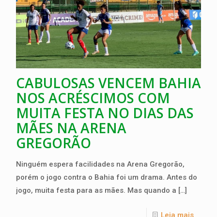
CABULOSAS VENCEM BAHIA
NOS ACRÉSCIMOS COM
MUITA FESTA NO DIAS DAS
MÃES NA ARENA
GREGORÃO
Ninguém espera facilidades na Arena Gregorão,
porém o jogo contra o Bahia foi um drama. Antes do
jogo, muita festa para as mães. Mas quando a
[…]
Leia mais