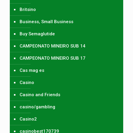
Britsino
Business, Small Business
Buy Semaglutide
CAMPEONATO MINEIRO SUB 14
CAMPEONATO MINEIRO SUB 17
Cas mag es
Casino
Casino and Friends
casino/gambling
Casino2
casinobest170739