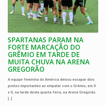
SPARTANAS PARAM NA
FORTE MARCAÇÃO DO
GRÊMIO EM TARDE DE
MUITA CHUVA NA ARENA
GREGORÃO
A equipe feminina do América deixou escapar dois
pontos importantes ao empatar com o Grêmio, em 0
x 0, na tarde desta quarta-feira, na Arena Gregorão.
[…]