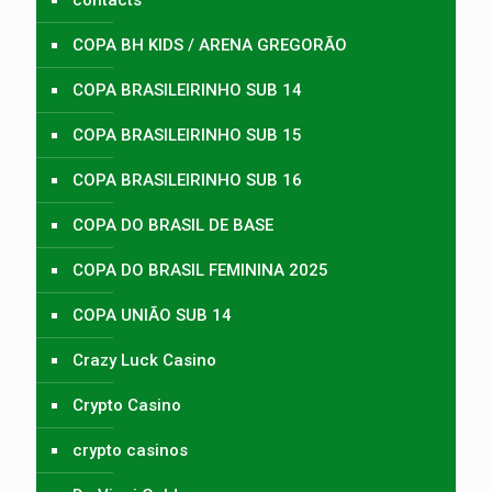
contacts
COPA BH KIDS / ARENA GREGORÃO
COPA BRASILEIRINHO SUB 14
COPA BRASILEIRINHO SUB 15
COPA BRASILEIRINHO SUB 16
COPA DO BRASIL DE BASE
COPA DO BRASIL FEMININA 2025
COPA UNIÃO SUB 14
Crazy Luck Casino
Crypto Casino
crypto casinos