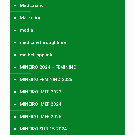
Madcasino
Marketing
media
medicinethroughtime
melbet-app.ink
MINEIRO 2024 – FEMININO
MINEIRO FEMININO 2025
MINEIRO IMEF 2023
MINEIRO IMEF 2024
MINEIRO IMEF 2025
MINEIRO SUB 15 2024