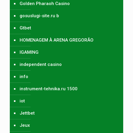
Golden Pharaoh Casino
gosuslugi-site.ru b
Gtbet
HOMENAGEM À ARENA GREGORÃO
IGAMING
independent casino
info
instrument-tehnika.ru 1500
iot
Jettbet
Jeux