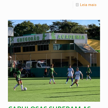
Leia mais