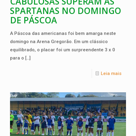
CABULOSAS SUPERAM AS
SPARTANAS NO DOMINGO
DE PÁSCOA
A Páscoa das americanas foi bem amarga neste
domingo na Arena Gregorão. Em um clássico
equilibrado, o placar foi um surpreendente 3 x 0
para o
[…]
Leia mais