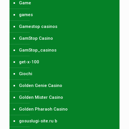
Game
games
Gamestop casinos
GamStop Casino
GamStop_casinos
get-x-100
Giochi
Golden Genie Casino
Golden Mister Casino
Golden Pharaoh Casino
gosuslugi-site.ru b