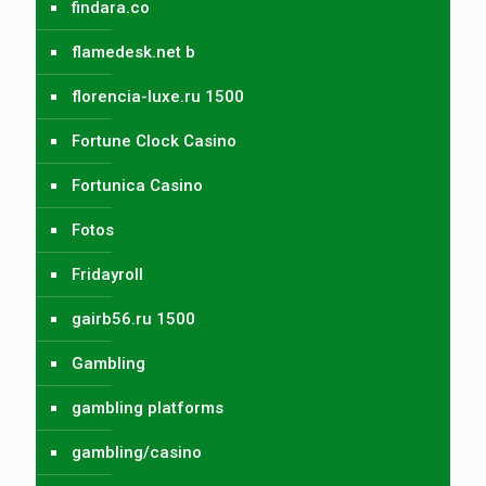
findara.co
flamedesk.net b
florencia-luxe.ru 1500
Fortune Clock Casino
Fortunica Casino
Fotos
Fridayroll
gairb56.ru 1500
Gambling
gambling platforms
gambling/casino