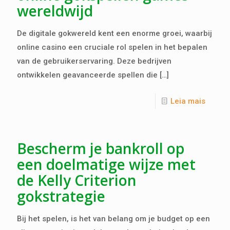
wereldwijd
De digitale gokwereld kent een enorme groei, waarbij
online casino een cruciale rol spelen in het bepalen
van de gebruikerservaring. Deze bedrijven
ontwikkelen geavanceerde spellen die
[…]
Leia mais
Bescherm je bankroll op
een doelmatige wijze met
de Kelly Criterion
gokstrategie
Bij het spelen, is het van belang om je budget op een