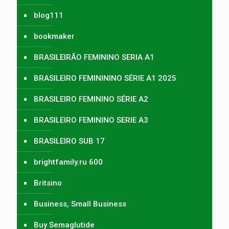
blog111
bookmaker
BRASILEIRÃO FEMININO SERIA A1
BRASILEIRO FEMINININO SÉRIE A1 2025
BRASILEIRO FEMININO SÉRIE A2
BRASILEIRO FEMININO SERIE A3
BRASILEIRO SUB 17
brightfamily.ru 600
Britsino
Business, Small Business
Buy Semaglutide