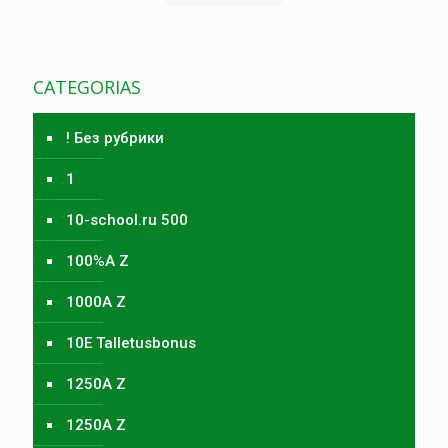
CATEGORIAS
! Без рубрики
1
10-school.ru 500
100%A Z
1000A Z
10E Talletusbonus
1250A Z
1250A Z