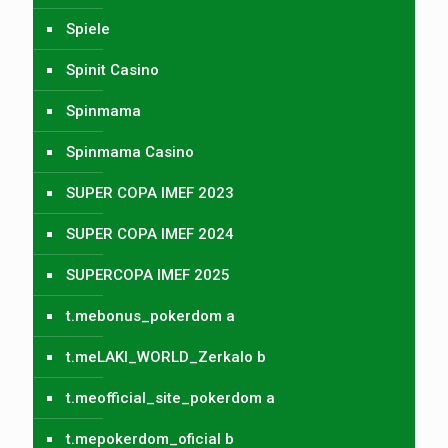
Spiele
Spinit Casino
Spinmama
Spinmama Casino
SUPER COPA IMEF 2023
SUPER COPA IMEF 2024
SUPERCOPA IMEF 2025
t.mebonus_pokerdom a
t.meLAKI_WORLD_Zerkalo b
t.meofficial_site_pokerdom a
t.mepokerdom_oficial b