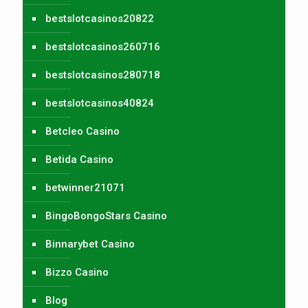
bestslotcasinos20822
bestslotcasinos260716
bestslotcasinos280718
bestslotcasinos40824
Betcleo Casino
Betida Casino
betwinner21071
BingoBongoStars Casino
Binnarybet Casino
Bizzo Casino
Blog