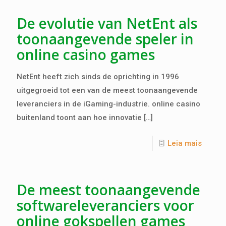
De evolutie van NetEnt als
toonaangevende speler in
online casino games
NetEnt heeft zich sinds de oprichting in 1996
uitgegroeid tot een van de meest toonaangevende
leveranciers in de iGaming-industrie. online casino
buitenland toont aan hoe innovatie
[…]
Leia mais
De meest toonaangevende
softwareleveranciers voor
online gokspellen games