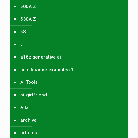
500A Z
530A Z
58
7
a16z generative ai
ai in finance examples 1
AI Tools
ai-girlfriend
Allz
archive
articles