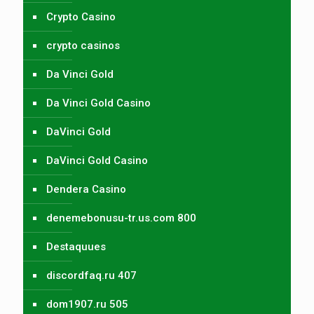
Crypto Casino
crypto casinos
Da Vinci Gold
Da Vinci Gold Casino
DaVinci Gold
DaVinci Gold Casino
Dendera Casino
denemebonusu-tr.us.com 800
Destaquues
discordfaq.ru 407
dom1907.ru 505