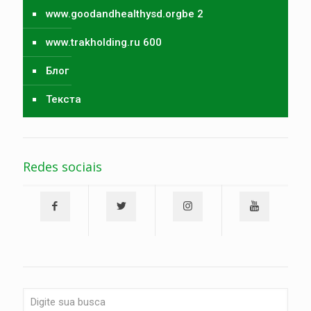
www.goodandhealthysd.orgbe 2
www.trakholding.ru 600
Блог
Текста
Redes sociais