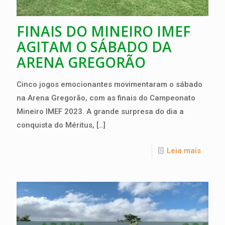
FINAIS DO MINEIRO IMEF
AGITAM O SÁBADO DA
ARENA GREGORÃO
Cinco jogos emocionantes movimentaram o sábado
na Arena Gregorão, com as finais do Campeonato
Mineiro IMEF 2023. A grande surpresa do dia a
conquista do Méritus,
[…]
Leia mais