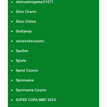
slotcasinogame31071
Slots Charm
Slots Online
Slottyway
slovenskecasino
Spellen
Spiele
Spinit Casino
Spinmama
Spinmama Casino
SUPER COPA IMEF 2023