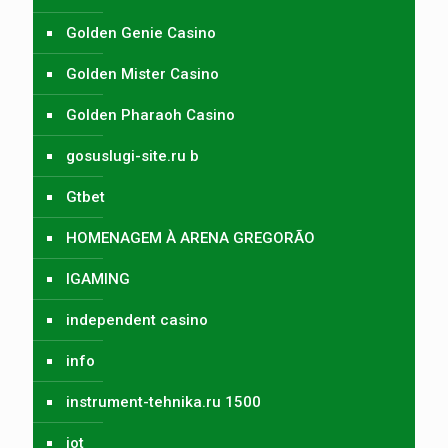
Golden Genie Casino
Golden Mister Casino
Golden Pharaoh Casino
gosuslugi-site.ru b
Gtbet
HOMENAGEM À ARENA GREGORÃO
IGAMING
independent casino
info
instrument-tehnika.ru 1500
iot