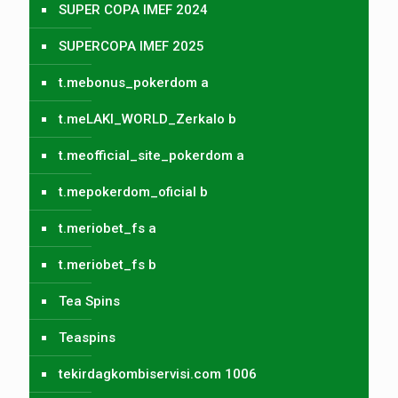
SUPER COPA IMEF 2024
SUPERCOPA IMEF 2025
t.mebonus_pokerdom a
t.meLAKI_WORLD_Zerkalo b
t.meofficial_site_pokerdom a
t.mepokerdom_oficial b
t.meriobet_fs a
t.meriobet_fs b
Tea Spins
Teaspins
tekirdagkombiservisi.com 1006