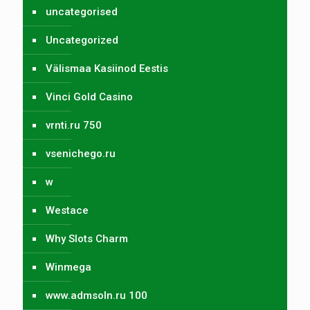
uncategorised
Uncategorized
Välismaa Kasiinod Eestis
Vinci Gold Casino
vrnti.ru 750
vsenichego.ru
w
Westace
Why Slots Charm
Winmega
www.admsoln.ru 100