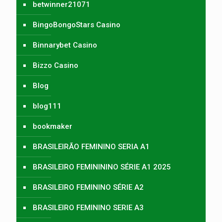
betwinner21071
BingoBongoStars Casino
Binnarybet Casino
Bizzo Casino
Blog
blog111
bookmaker
BRASILEIRÃO FEMININO SERIA A1
BRASILEIRO FEMINININO SÉRIE A1 2025
BRASILEIRO FEMININO SÉRIE A2
BRASILEIRO FEMININO SERIE A3