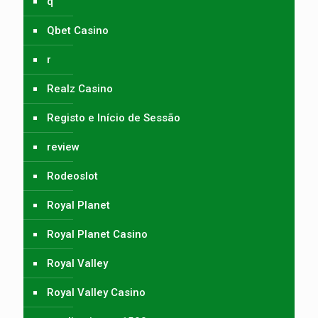
q
Qbet Casino
r
Realz Casino
Registo e Início de Sessão
review
Rodeoslot
Royal Planet
Royal Planet Casino
Royal Valley
Royal Valley Casino