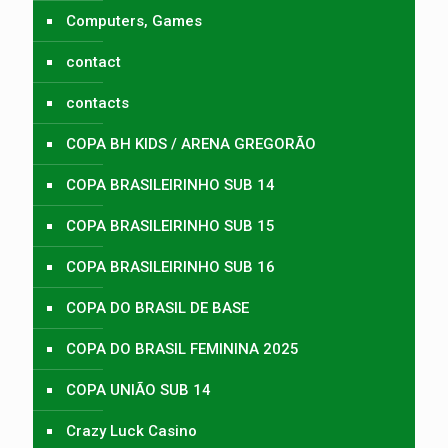
Computers, Games
contact
contacts
COPA BH KIDS / ARENA GREGORÃO
COPA BRASILEIRINHO SUB 14
COPA BRASILEIRINHO SUB 15
COPA BRASILEIRINHO SUB 16
COPA DO BRASIL DE BASE
COPA DO BRASIL FEMININA 2025
COPA UNIÃO SUB 14
Crazy Luck Casino