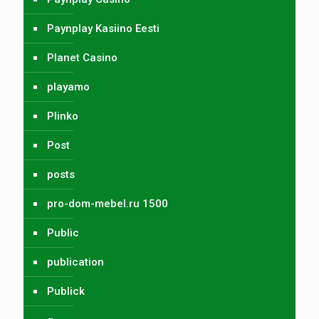
Paynplay Kasiino Eesti
Planet Casino
playamo
Plinko
Post
posts
pro-dom-mebel.ru 1500
Public
publication
Publick