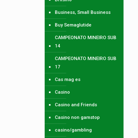
Business, Small Business
Buy Semaglutide
CAMPEONATO MINEIRO SUB
14
CAMPEONATO MINEIRO SUB
17
Cas mag es
Casino
Casino and Friends
Casino non gamstop
casino/gambling