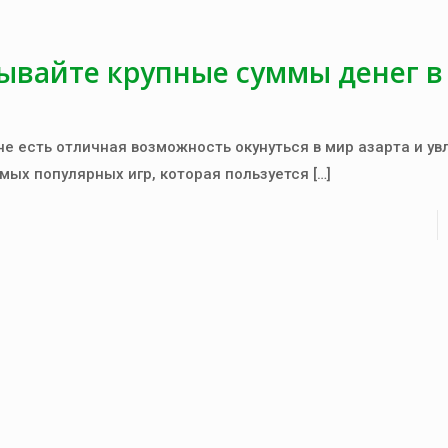
рывайте крупные суммы денег в
е есть отличная возможность окунуться в мир азарта и у
амых популярных игр, которая пользуется
[…]