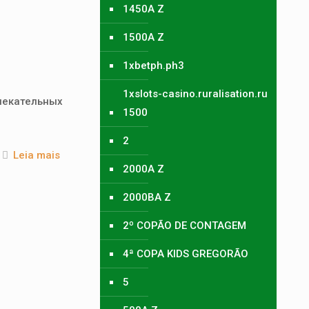
1450A Z
1500A Z
1xbetph.ph3
1xslots-casino.ruralisation.ru
влекательных
1500
2
Leia mais
2000A Z
2000BA Z
2º COPÃO DE CONTAGEM
4ª COPA KIDS GREGORÃO
5