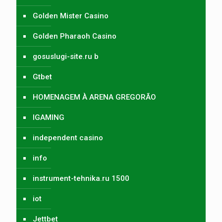
Golden Mister Casino
Golden Pharaoh Casino
gosuslugi-site.ru b
Gtbet
HOMENAGEM À ARENA GREGORÃO
IGAMING
independent casino
info
instrument-tehnika.ru 1500
iot
Jettbet