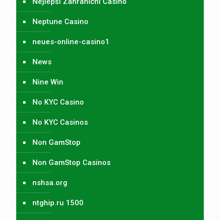
Nejlepší Zahraniční Casino
Neptune Casino
neues-online-casino1
News
Nine Win
No KYC Casino
No KYC Casinos
Non GamStop
Non GamStop Casinos
nshsa.org
ntghip.ru 1500