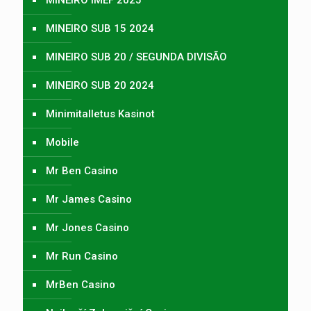
MINEIRO SUB 15 2024
MINEIRO SUB 20 / SEGUNDA DIVISÃO
MINEIRO SUB 20 2024
Minimitalletus Kasinot
Mobile
Mr Ben Casino
Mr James Casino
Mr Jones Casino
Mr Run Casino
MrBen Casino