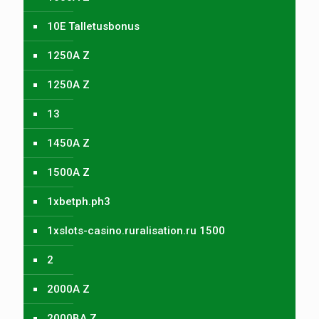
10E Talletusbonus
1250A Z
1250A Z
13
1450A Z
1500A Z
1xbetph.ph3
1xslots-casino.ruralisation.ru 1500
2
2000A Z
2000BA Z