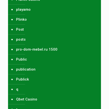
playamo
Plinko
Post
posts
pro-dom-mebel.ru 1500
Public
publication
Publick
q
Qbet Casino