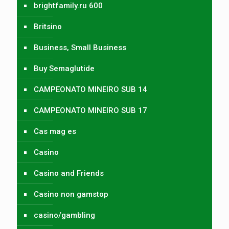
brightfamily.ru 600
Britsino
Business, Small Business
Buy Semaglutide
CAMPEONATO MINEIRO SUB 14
CAMPEONATO MINEIRO SUB 17
Cas mag es
Casino
Casino and Friends
Casino non gamstop
casino/gambling