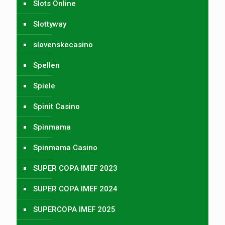
Slots Online
Slottyway
slovenskecasino
Spellen
Spiele
Spinit Casino
Spinmama
Spinmama Casino
SUPER COPA IMEF 2023
SUPER COPA IMEF 2024
SUPERCOPA IMEF 2025