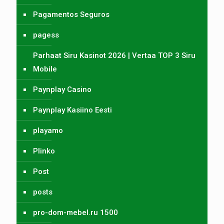
Pagamentos Seguros
pagess
Parhaat Siru Kasinot 2026 | Vertaa TOP 3 Siru
Mobile
Paynplay Casino
Paynplay Kasiino Eesti
playamo
Plinko
Post
posts
pro-dom-mebel.ru 1500