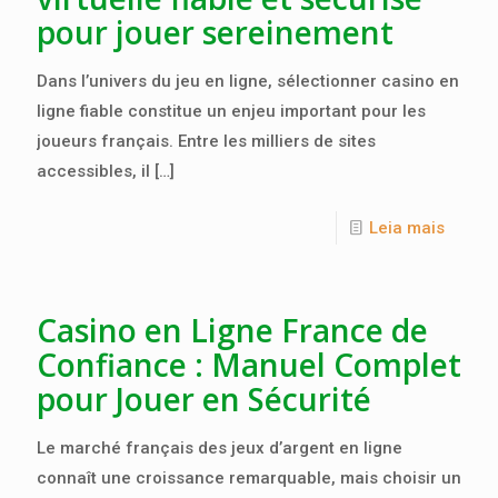
pour jouer sereinement
Dans l’univers du jeu en ligne, sélectionner casino en
ligne fiable constitue un enjeu important pour les
joueurs français. Entre les milliers de sites
accessibles, il
[…]
Leia mais
Casino en Ligne France de
Confiance : Manuel Complet
pour Jouer en Sécurité
Le marché français des jeux d’argent en ligne
connaît une croissance remarquable, mais choisir un