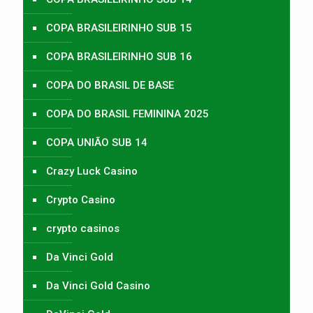
COPA BRASILEIRINHO SUB 15
COPA BRASILEIRINHO SUB 16
COPA DO BRASIL DE BASE
COPA DO BRASIL FEMININA 2025
COPA UNIÃO SUB 14
Crazy Luck Casino
Crypto Casino
crypto casinos
Da Vinci Gold
Da Vinci Gold Casino