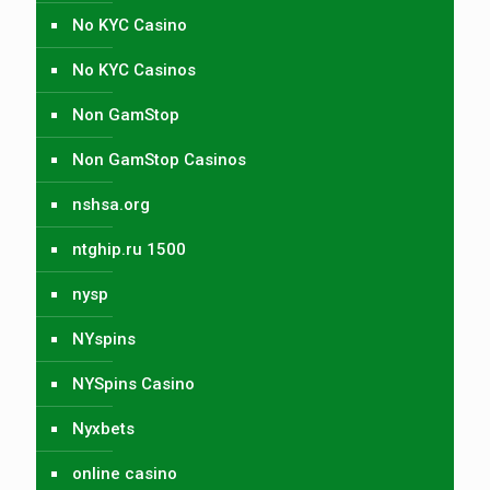
No KYC Casino
No KYC Casinos
Non GamStop
Non GamStop Casinos
nshsa.org
ntghip.ru 1500
nysp
NYspins
NYSpins Casino
Nyxbets
online casino