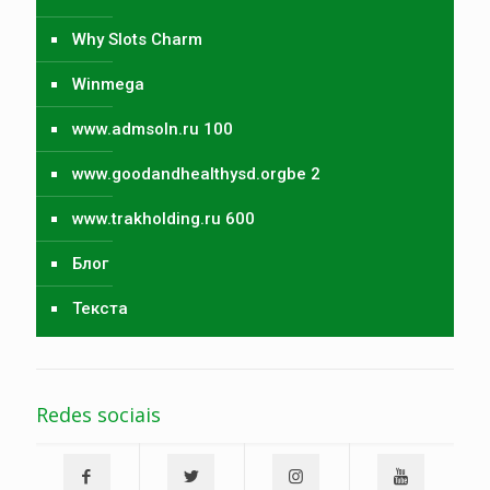
Why Slots Charm
Winmega
www.admsoln.ru 100
www.goodandhealthysd.orgbe 2
www.trakholding.ru 600
Блог
Текста
Redes sociais