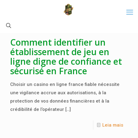
Comment identifier un
établissement de jeu en
ligne digne de confiance et
sécurisé en France
Choisir un casino en ligne france fiable nécessite
une vigilance accrue aux autorisations, à la
protection de vos données financières et à la
crédibilité de l’opérateur
[…]
Leia mais