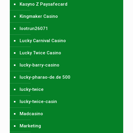
Kasyno Z Paysafecard
Kingmaker Casino
lootrun26071
Lucky Carnival Casino
Lucky Twice Casino
lucky-barry-casino
lucky-pharao-de.de 500
lucky-twice
lucky-twice-casin
Madcasino
Marketing