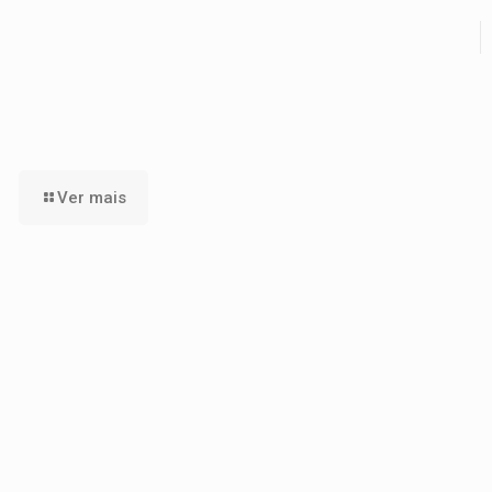
Ver mais