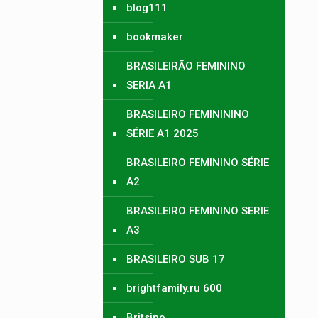
blog111
bookmaker
BRASILEIRÃO FEMININO
SERIA A1
BRASILEIRO FEMINININO
SÉRIE A1 2025
BRASILEIRO FEMININO SÉRIE
A2
BRASILEIRO FEMININO SERIE
A3
BRASILEIRO SUB 17
brightfamily.ru 600
Britsino