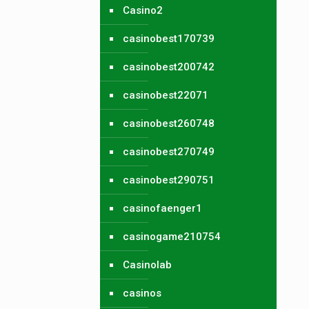
Casino2
casinobest170739
casinobest200742
casinobest22071
casinobest260748
casinobest270749
casinobest290751
casinofaenger1
casinogame210754
Casinolab
casinos