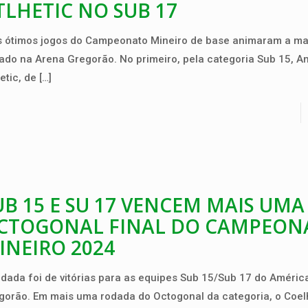
TLHETIC NO SUB 17
s ótimos jogos do Campeonato Mineiro de base animaram a m
ado na Arena Gregorão. No primeiro, pela categoria Sub 15, A
etic, de
[…]
UB 15 E SU 17 VENCEM MAIS UMA
CTOGONAL FINAL DO CAMPEON
INEIRO 2024
odada foi de vitórias para as equipes Sub 15/Sub 17 do Améric
gorão. Em mais uma rodada do Octogonal da categoria, o Coel