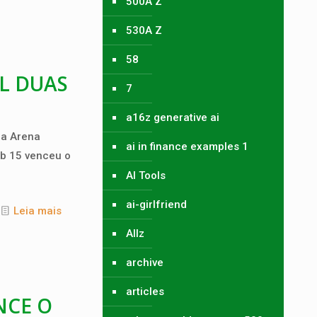
500A Z
530A Z
58
L DUAS
7
a16z generative ai
na Arena
ai in finance examples 1
ub 15 venceu o
AI Tools
ai-girlfriend
Leia mais
Allz
archive
articles
NCE O