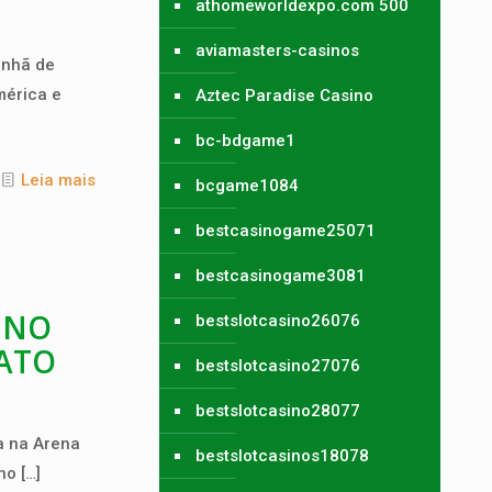
athomeworldexpo.com 500
aviamasters-casinos
anhã de
mérica e
Aztec Paradise Casino
bc-bdgame1
Leia mais
bcgame1084
bestcasinogame25071
bestcasinogame3081
 NO
bestslotcasino26076
ATO
bestslotcasino27076
bestslotcasino28077
a na Arena
bestslotcasinos18078
ho
[…]