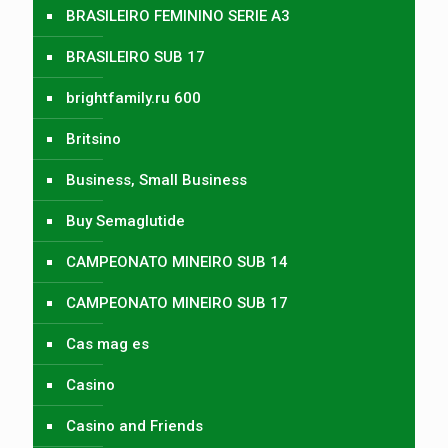
BRASILEIRO FEMININO SERIE A3
BRASILEIRO SUB 17
brightfamily.ru 600
Britsino
Business, Small Business
Buy Semaglutide
CAMPEONATO MINEIRO SUB 14
CAMPEONATO MINEIRO SUB 17
Cas mag es
Casino
Casino and Friends