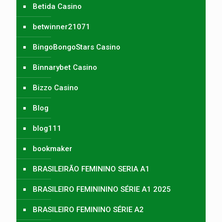
Betida Casino
betwinner21071
BingoBongoStars Casino
Binnarybet Casino
Bizzo Casino
Blog
blog111
bookmaker
BRASILEIRÃO FEMININO SERIA A1
BRASILEIRO FEMINININO SÉRIE A1 2025
BRASILEIRO FEMININO SÉRIE A2