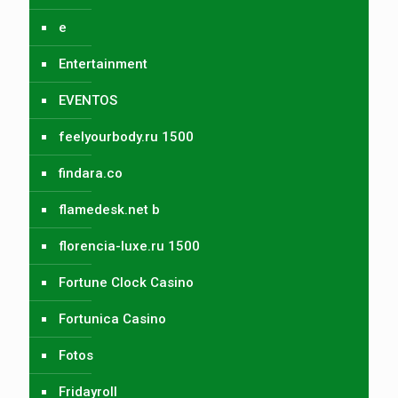
e
Entertainment
EVENTOS
feelyourbody.ru 1500
findara.co
flamedesk.net b
florencia-luxe.ru 1500
Fortune Clock Casino
Fortunica Casino
Fotos
Fridayroll