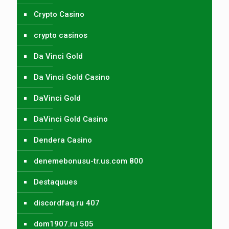
Crypto Casino
crypto casinos
Da Vinci Gold
Da Vinci Gold Casino
DaVinci Gold
DaVinci Gold Casino
Dendera Casino
denemebonusu-tr.us.com 800
Destaquues
discordfaq.ru 407
dom1907.ru 505