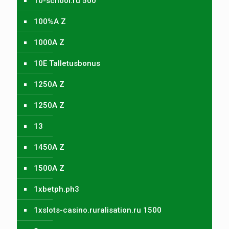
10-school.ru 500
100%A Z
1000A Z
10E Talletusbonus
1250A Z
1250A Z
13
1450A Z
1500A Z
1xbetph.ph3
1xslots-casino.ruralisation.ru 1500