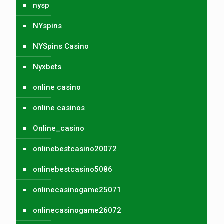
nysp
NYspins
NYSpins Casino
Nyxbets
online casino
online casinos
Online_casino
onlinebestcasino20072
onlinebestcasino5086
onlinecasinogame25071
onlinecasinogame26072