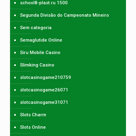
school8-plast.ru 1500
Segunda Divisão do Campeonato Mineiro
Sem categoria
Semaglutide Online
Siru Mobile Casino
Slimking Casino
slotcasinogame210759
slotcasinogame26071
slotcasinogame31071
Slots Charm
Slots Online