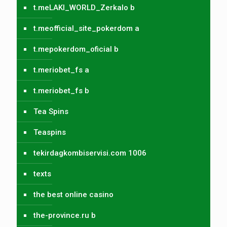
t.meLAKI_WORLD_Zerkalo b
t.meofficial_site_pokerdom a
t.mepokerdom_oficial b
t.meriobet_fs a
t.meriobet_fs b
Tea Spins
Teaspins
tekirdagkombiservisi.com 1006
texts
the best online casino
the-province.ru b