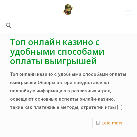
Топ онлайн казино с
удобными способами
оплаты выигрышей
Топ онлайн казино с удобными способами оплаты
выигрышей Обзоры автора предоставляют
подробную информацию о различных играх,
освещают основные аспекты онлайн-казино,
такие как платежные методы, стратегии игры
[…]
Leia mais