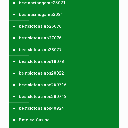
bestcasinogame25071
bestcasinogame3081
bestslotcasino26076
bestslotcasino27076
bestslotcasino28077
bestslotcasinos18078
bestslotcasinos20822
bestslotcasinos260716
bestslotcasinos280718
bestslotcasinos40824
Betcleo Casino