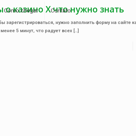
 о казино X что нужно знать
Como chegar
Contato
бы зарегистрироваться, нужно заполнить форму на сайте к
менее 5 минут, что радует всех
[…]