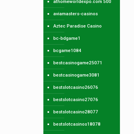
athomeworldexpo.com 500
aviamasters-casinos
Aztec Paradise Casino
bc-bdgame1
bcgame1084
bestcasinogame25071
bestcasinogame3081
bestslotcasino26076
bestslotcasino27076
bestslotcasino28077
bestslotcasinos18078