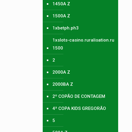
1450A Z
1500A Z
1xbetph.ph3
1xslots-casino.ruralisation.ru
1500
2
2000A Z
2000BA Z
2º COPÃO DE CONTAGEM
4ª COPA KIDS GREGORÃO
5