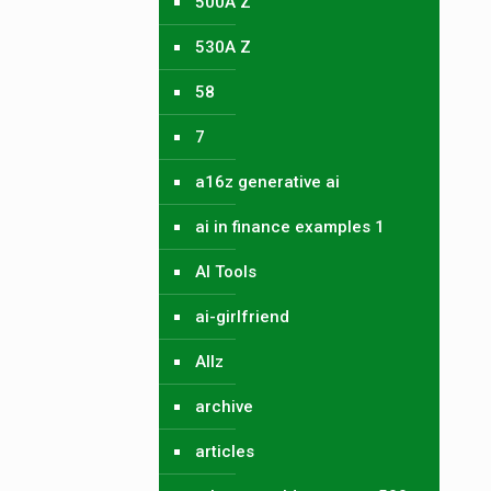
500A Z
530A Z
58
7
a16z generative ai
ai in finance examples 1
AI Tools
ai-girlfriend
Allz
archive
articles