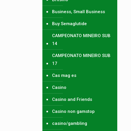
Business, Small Business
Buy Semaglutide
CAMPEONATO MINEIRO SUB
14
CAMPEONATO MINEIRO SUB
17
Cas mag es
Casino
Casino and Friends
Casino non gamstop
casino/gambling