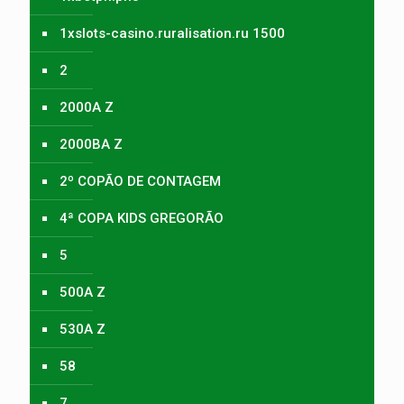
1xslots-casino.ruralisation.ru 1500
2
2000A Z
2000BA Z
2º COPÃO DE CONTAGEM
4ª COPA KIDS GREGORÃO
5
500A Z
530A Z
58
7