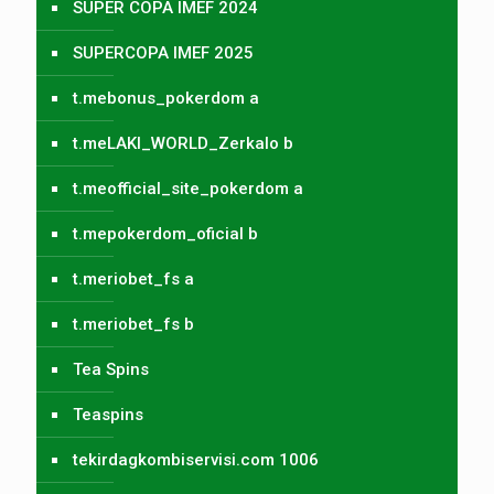
SUPER COPA IMEF 2024
SUPERCOPA IMEF 2025
t.mebonus_pokerdom a
t.meLAKI_WORLD_Zerkalo b
t.meofficial_site_pokerdom a
t.mepokerdom_oficial b
t.meriobet_fs a
t.meriobet_fs b
Tea Spins
Teaspins
tekirdagkombiservisi.com 1006