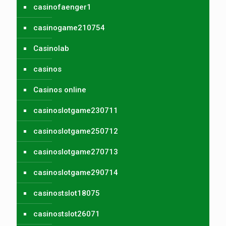
casinofaenger1
casinogame210754
Casinolab
casinos
Casinos online
casinoslotgame230711
casinoslotgame250712
casinoslotgame270713
casinoslotgame290714
casinostslot18075
casinostslot26071