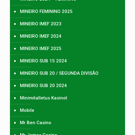
MINEIRO FEMININO 2025
MINEIRO IMEF 2023
MINEIRO IMEF 2024
MINEIRO IMEF 2025
MINEIRO SUB 15 2024
MINEIRO SUB 20 / SEGUNDA DIVISÃO
MINEIRO SUB 20 2024
Minimitalletus Kasinot
Mobile
Mr Ben Casino