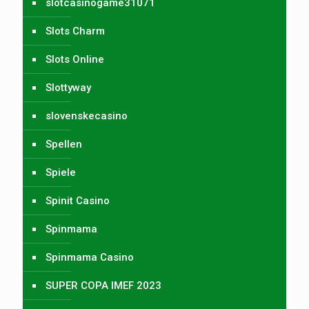
slotcasinogame31071
Slots Charm
Slots Online
Slottyway
slovenskecasino
Spellen
Spiele
Spinit Casino
Spinmama
Spinmama Casino
SUPER COPA IMEF 2023