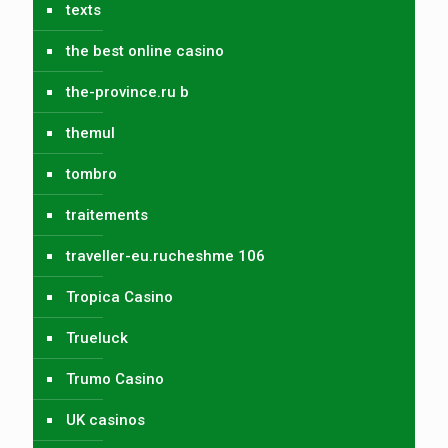
texts
the best online casino
the-province.ru b
themul
tombro
traitements
traveller-eu.rucheshme 106
Tropica Casino
Trueluck
Trumo Casino
UK casinos