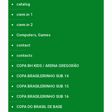
catalog
ciem.in 1
ciem.in 2
Computers, Games
contact
contacts
COPA BH KIDS / ARENA GREGORÃO
COPA BRASILEIRINHO SUB 14
COPA BRASILEIRINHO SUB 15
COPA BRASILEIRINHO SUB 16
COPA DO BRASIL DE BASE