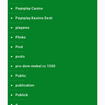
Paynplay Casino
Paynplay Kasiino Eesti
playamo
Plinko
Post
posts
pro-dom-mebel.ru 1500
Public
publication
Publick
q