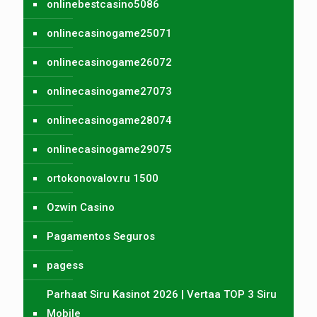
onlinebestcasino5086
onlinecasinogame25071
onlinecasinogame26072
onlinecasinogame27073
onlinecasinogame28074
onlinecasinogame29075
ortokonovalov.ru 1500
Ozwin Casino
Pagamentos Seguros
pagess
Parhaat Siru Kasinot 2026 | Vertaa TOP 3 Siru
Mobile