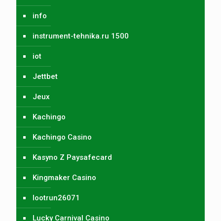
info
instrument-tehnika.ru 1500
iot
Jettbet
Jeux
Kachingo
Kachingo Casino
Kasyno Z Paysafecard
Kingmaker Casino
lootrun26071
Lucky Carnival Casino