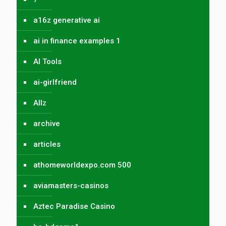
a16z generative ai
ai in finance examples 1
AI Tools
ai-girlfriend
Allz
archive
articles
athomeworldexpo.com 500
aviamasters-casinos
Aztec Paradise Casino