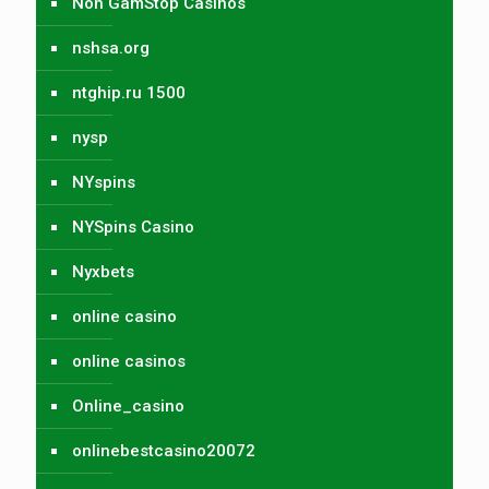
Non GamStop Casinos
nshsa.org
ntghip.ru 1500
nysp
NYspins
NYSpins Casino
Nyxbets
online casino
online casinos
Online_casino
onlinebestcasino20072