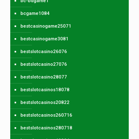
bc-bdgame1
bcgame1084
bestcasinogame25071
bestcasinogame3081
bestslotcasino26076
bestslotcasino27076
bestslotcasino28077
bestslotcasinos18078
bestslotcasinos20822
bestslotcasinos260716
bestslotcasinos280718