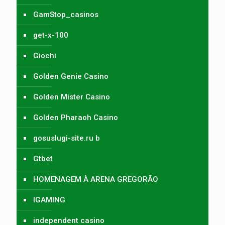
GamStop_casinos
get-x-100
Giochi
Golden Genie Casino
Golden Mister Casino
Golden Pharaoh Casino
gosuslugi-site.ru b
Gtbet
HOMENAGEM À ARENA GREGORÃO
IGAMING
independent casino