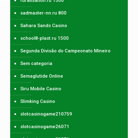
ruralisation.ru 1500
sadmaster-nn.ru 800
Sahara Sands Casino
school8-plast.ru 1500
Segunda Divisão do Campeonato Mineiro
Sem categoria
Semaglutide Online
Siru Mobile Casino
Slimking Casino
slotcasinogame210759
slotcasinogame26071