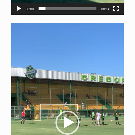
00:00
00:14
Tocador
de
vídeo