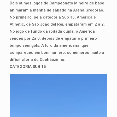
Dois ótimos jogos do Campeonato Mineiro de base
animaram a manhã de sábado na Arena Gregorão.
No primeiro, pela categoria Sub 15, América e
Atlhetic, de São João del Rei, empataram em 2 a 2.
No jogo de fundo da rodada dupla, o América
venceu por 2a 0, depois de empatar o primeiro
tempo sem gols. A torcida americana, que
compareceu em bom número, comemorou muito a
difícil vitória do Coehãozinho.
CATEGORIA SUB 15
Tocador
de
vídeo