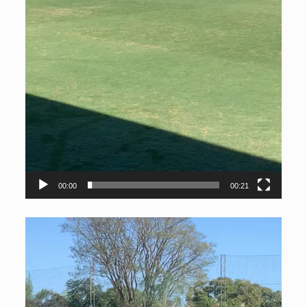
00:00
00:21
Tocador
de
vídeo