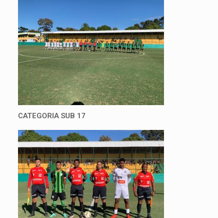
CATEGORIA SUB 17