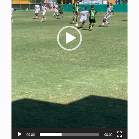
00:00
00:02