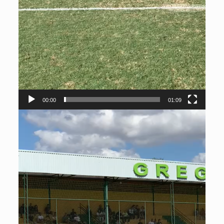
00:00
01:09
Tocador
de
vídeo