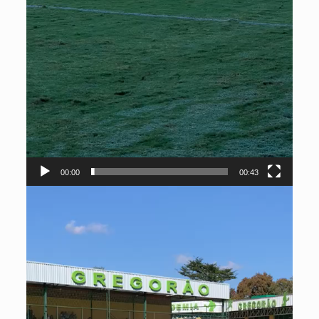
00:00
00:43
Tocador
de
vídeo