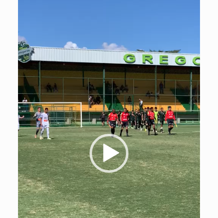
de
vídeo