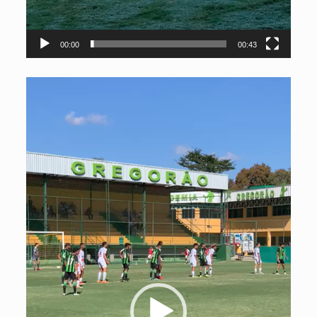
00:00
00:43
Tocador
de
vídeo