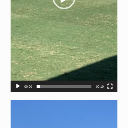
00:00
00:10
Tocador
de
vídeo