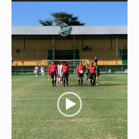
Tocador
de
vídeo