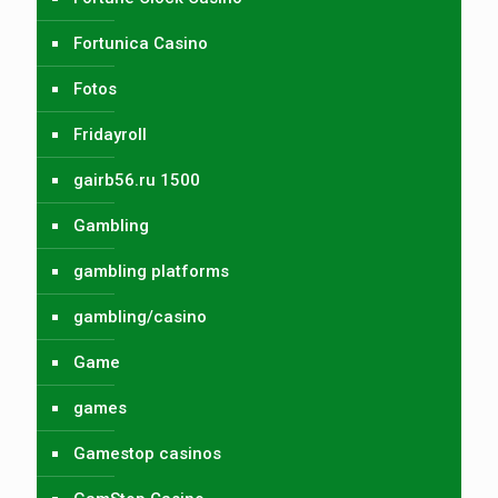
Fortunica Casino
Fotos
Fridayroll
gairb56.ru 1500
Gambling
gambling platforms
gambling/casino
Game
games
Gamestop casinos