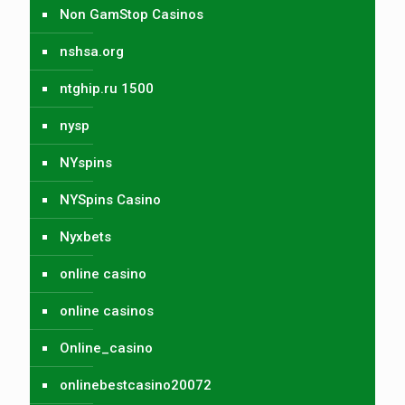
Non GamStop Casinos
nshsa.org
ntghip.ru 1500
nysp
NYspins
NYSpins Casino
Nyxbets
online casino
online casinos
Online_casino
onlinebestcasino20072