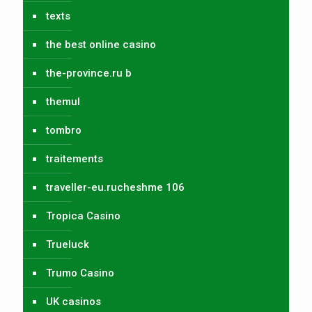
texts
the best online casino
the-province.ru b
themul
tombro
traitements
traveller-eu.rucheshme 106
Tropica Casino
Trueluck
Trumo Casino
UK casinos