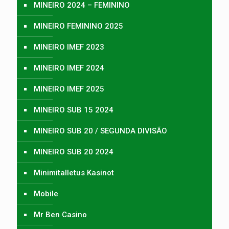
MINEIRO 2024 – FEMININO
MINEIRO FEMININO 2025
MINEIRO IMEF 2023
MINEIRO IMEF 2024
MINEIRO IMEF 2025
MINEIRO SUB 15 2024
MINEIRO SUB 20 / SEGUNDA DIVISÃO
MINEIRO SUB 20 2024
Minimitalletus Kasinot
Mobile
Mr Ben Casino