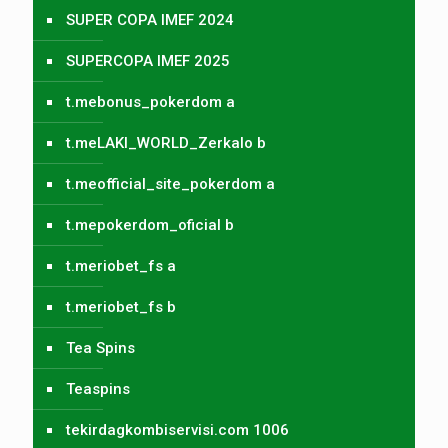
SUPER COPA IMEF 2024
SUPERCOPA IMEF 2025
t.mebonus_pokerdom a
t.meLAKI_WORLD_Zerkalo b
t.meofficial_site_pokerdom a
t.mepokerdom_oficial b
t.meriobet_fs a
t.meriobet_fs b
Tea Spins
Teaspins
tekirdagkombiservisi.com 1006