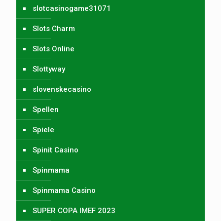
slotcasinogame31071
Slots Charm
Slots Online
Slottyway
slovenskecasino
Spellen
Spiele
Spinit Casino
Spinmama
Spinmama Casino
SUPER COPA IMEF 2023