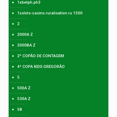
1xbetph.ph3
1xslots-casino.ruralisation.ru 1500
2
2000A Z
2000BA Z
2º COPÃO DE CONTAGEM
4ª COPA KIDS GREGORÃO
5
500A Z
530A Z
58