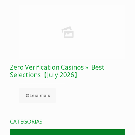
Zero Verification Casinos » ️ Best
Selections【July 2026】
Leia mais
CATEGORIAS