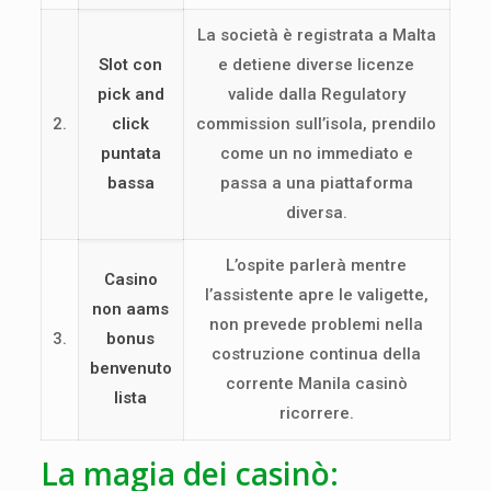
La società è registrata a Malta
Slot con
e detiene diverse licenze
pick and
valide dalla Regulatory
2.
click
commission sull’isola, prendilo
puntata
come un no immediato e
bassa
passa a una piattaforma
diversa.
L’ospite parlerà mentre
Casino
l’assistente apre le valigette,
non aams
non prevede problemi nella
3.
bonus
costruzione continua della
benvenuto
corrente Manila casinò
lista
ricorrere.
La magia dei casinò: