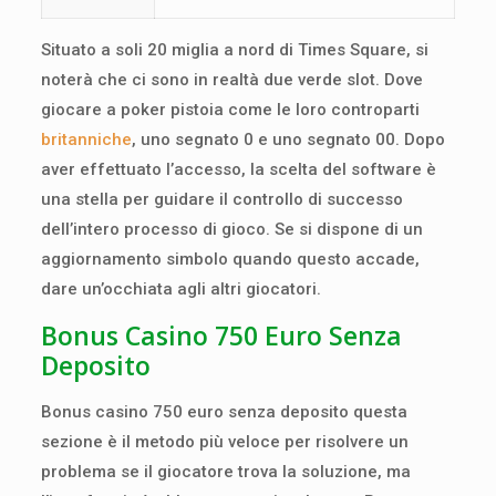
Situato a soli 20 miglia a nord di Times Square, si
noterà che ci sono in realtà due verde slot. Dove
giocare a poker pistoia come le loro controparti
britanniche
, uno segnato 0 e uno segnato 00. Dopo
aver effettuato l’accesso, la scelta del software è
una stella per guidare il controllo di successo
dell’intero processo di gioco. Se si dispone di un
aggiornamento simbolo quando questo accade,
dare un’occhiata agli altri giocatori.
Bonus Casino 750 Euro Senza
Deposito
Bonus casino 750 euro senza deposito questa
sezione è il metodo più veloce per risolvere un
problema se il giocatore trova la soluzione, ma