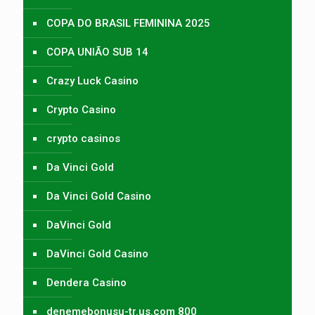
COPA DO BRASIL FEMININA 2025
COPA UNIÃO SUB 14
Crazy Luck Casino
Crypto Casino
crypto casinos
Da Vinci Gold
Da Vinci Gold Casino
DaVinci Gold
DaVinci Gold Casino
Dendera Casino
denemebonusu-tr.us.com 800