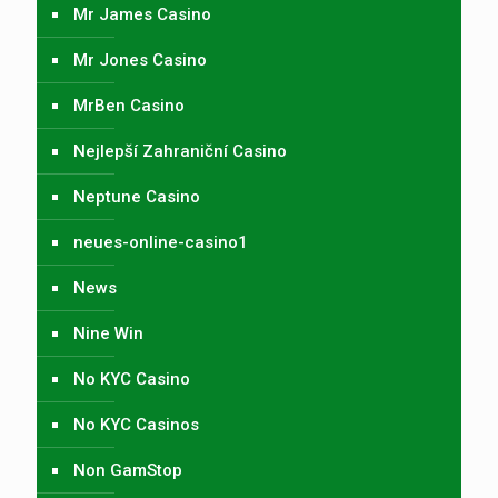
Mr James Casino
Mr Jones Casino
MrBen Casino
Nejlepší Zahraniční Casino
Neptune Casino
neues-online-casino1
News
Nine Win
No KYC Casino
No KYC Casinos
Non GamStop