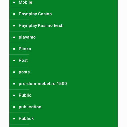
Mobile
Paynplay Casino
Paynplay Kasiino Eesti
playamo
Plinko
Post
posts
pro-dom-mebel.ru 1500
Public
publication
Publick