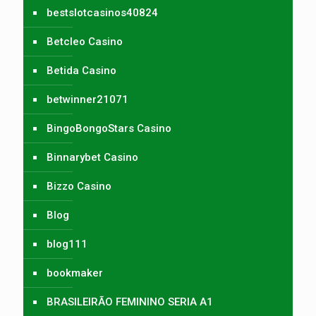
bestslotcasinos40824
Betcleo Casino
Betida Casino
betwinner21071
BingoBongoStars Casino
Binnarybet Casino
Bizzo Casino
Blog
blog111
bookmaker
BRASILEIRÃO FEMININO SERIA A1