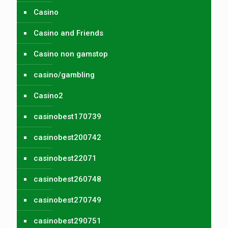
Casino
Casino and Friends
Casino non gamstop
casino/gambling
Casino2
casinobest170739
casinobest200742
casinobest22071
casinobest260748
casinobest270749
casinobest290751