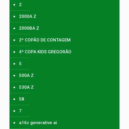
2
2000A Z
2000BA Z
2º COPÃO DE CONTAGEM
4ª COPA KIDS GREGORÃO
5
500A Z
530A Z
58
7
a16z generative ai