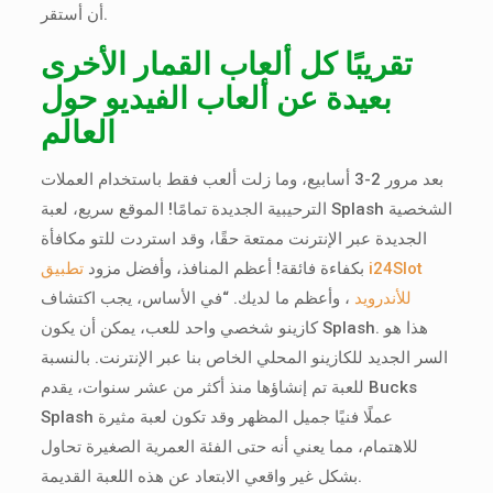
أن أستقر.
تقريبًا كل ألعاب القمار الأخرى
بعيدة عن ألعاب الفيديو حول
العالم
بعد مرور 2-3 أسابيع، وما زلت ألعب فقط باستخدام العملات
الترحيبية الجديدة تمامًا! الموقع سريع، لعبة Splash الشخصية
الجديدة عبر الإنترنت ممتعة حقًا، وقد استردت للتو مكافأة
بكفاءة فائقة! أعظم المنافذ، وأفضل مزود
تطبيق i24Slot
للأندرويد
، وأعظم ما لديك. “في الأساس، يجب اكتشاف
كازينو شخصي واحد للعب، يمكن أن يكون Splash. هذا هو
السر الجديد للكازينو المحلي الخاص بنا عبر الإنترنت. بالنسبة
للعبة تم إنشاؤها منذ أكثر من عشر سنوات، يقدم Bucks
Splash عملًا فنيًا جميل المظهر وقد تكون لعبة مثيرة
للاهتمام، مما يعني أنه حتى الفئة العمرية الصغيرة تحاول
بشكل غير واقعي الابتعاد عن هذه اللعبة القديمة.