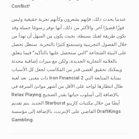
Conflict!
عندما يحدث ذلك، فإنهم يشعرون وكأنهم تجربة حقيقية وليس
فوزًا قصيرًا آخر. والأكثر من ذلك، أنها توفر رسومًا جميلة وقد
تكون طريقة لعبك بسيطة، بحيث يكون من السهل أن تهدأ من
خلال الفصول التجريبية وتستمتع كثيرًا بالتجربة. ستظل تحصل
على البيئة الشجاعة “التي ستحصل عليها بالتأكيد” فيما يتعلق
بالعلامة التجارية الجديدة، ولكن مع ميزات إضافية محدثة
ويمكنك تحقيق أقصى قدر من المكاسب لجعل كل الأسباب
ذات معنى. تعد لعبة Iron Financial 2 بمثابة المتابعة التي
طال انتظارها لواحد على الأقل من أشهر موانئ السرقة في
Relax Playing بالإضافة إلى أسلوب حياتها بقدر الضجيج
الجديد. يتم تقديم Starburst أيضًا من خلال مكتبات كازينو
القاضي على الإنترنت، بالإضافة إلى مؤسسة DraftKings
Gambling.