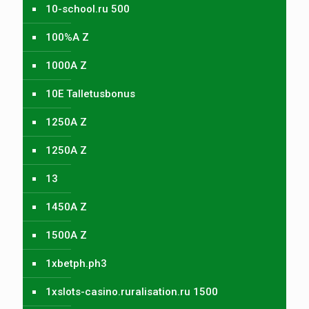
10-school.ru 500
100%A Z
1000A Z
10E Talletusbonus
1250A Z
1250A Z
13
1450A Z
1500A Z
1xbetph.ph3
1xslots-casino.ruralisation.ru 1500