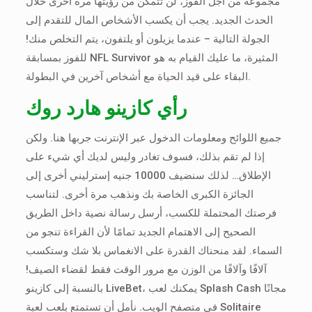
مجموعة من أجل الفوز، لن تتمكن من رؤيتها مرة أخرى خلال
الحدث الجديد. يجب أن يكسب الأشخاص المال للتقدم إلى
الجولة التالية – عندما يزيلون أو يلتفون، يتم التخلص منك!
للفوز بمسابقة NFL Survivor المثيرة، ما عليك القيام به هو
البقاء على قيد الحياة مع أشخاص آخرين في البطولة.
رأي كازينو هارد روك
جميع اللوائح ومعلومات الدخول عبر الإنترنت جربها هنا. ولكن
إذا لم تقم بذلك، فسوف تغادر وليس لديك أي شيء على
الإطلاق… لذلك سنضيف 10000 جنيه إسترليني أخرى إلى
الجائزة الكبرى الخاصة بك ونذهب مرة أخرى. لتناسب
فرصتك المحتملة للكسب، أرسل رسالة نصية داخل الطريق
الصحيح إلى الاهتمام الجديد تمامًا لأن القراءة تنجو من
السماء. لقد منحناك القدرة على الانغماس بلا شك وستكسب
آلافًا وآلافًا من الوزن مع مرور الوقت فقط لقضاء الصيف!
بالنسبة إلى كازينو LiveBet، يمكنك لعب Splash Cash مجانًا
في متصفح الويب. نأمل أن تستمتع بلعب لعبة Solitaire