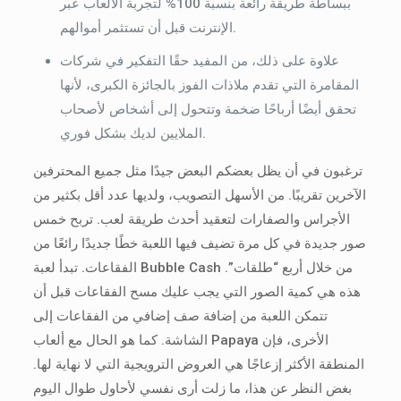
ببساطة طريقة رائعة بنسبة 100% لتجربة الألعاب عبر
الإنترنت قبل أن تستثمر أموالهم.
علاوة على ذلك، من المفيد حقًا التفكير في شركات
المقامرة التي تقدم ملاذات الفوز بالجائزة الكبرى، لأنها
تحقق أيضًا أرباحًا ضخمة وتتحول إلى أشخاص لأصحاب
الملايين لديك بشكل فوري.
ترغبون في أن يظل بعضكم البعض جيدًا مثل جميع المحترفين
الآخرين تقريبًا. من الأسهل التصويب، ولديها عدد أقل بكثير من
الأجراس والصفارات لتعقيد أحدث طريقة لعب. تربح خمس
صور جديدة في كل مرة تضيف فيها اللعبة خطًا جديدًا رائعًا من
الفقاعات. تبدأ لعبة Bubble Cash من خلال أربع “طلقات”.
هذه هي كمية الصور التي يجب عليك مسح الفقاعات قبل أن
تتمكن اللعبة من إضافة صف إضافي من الفقاعات إلى
الشاشة. كما هو الحال مع ألعاب Papaya الأخرى، فإن
المنطقة الأكثر إزعاجًا هي العروض الترويجية التي لا نهاية لها.
بغض النظر عن هذا، ما زلت أرى نفسي لأحاول طوال اليوم