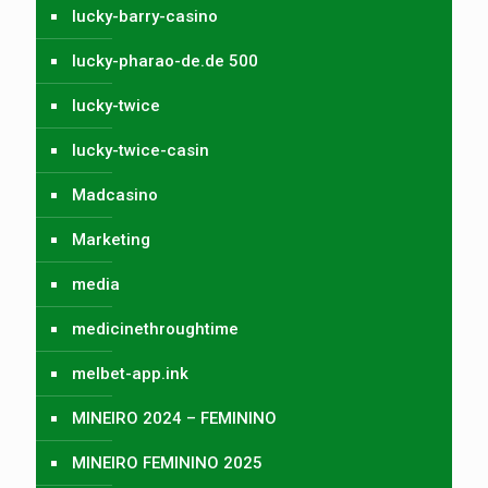
lucky-barry-casino
lucky-pharao-de.de 500
lucky-twice
lucky-twice-casin
Madcasino
Marketing
media
medicinethroughtime
melbet-app.ink
MINEIRO 2024 – FEMININO
MINEIRO FEMININO 2025