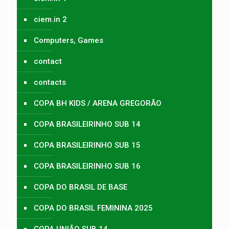
ciem.in 2
Computers, Games
contact
contacts
COPA BH KIDS / ARENA GREGORÃO
COPA BRASILEIRINHO SUB 14
COPA BRASILEIRINHO SUB 15
COPA BRASILEIRINHO SUB 16
COPA DO BRASIL DE BASE
COPA DO BRASIL FEMININA 2025