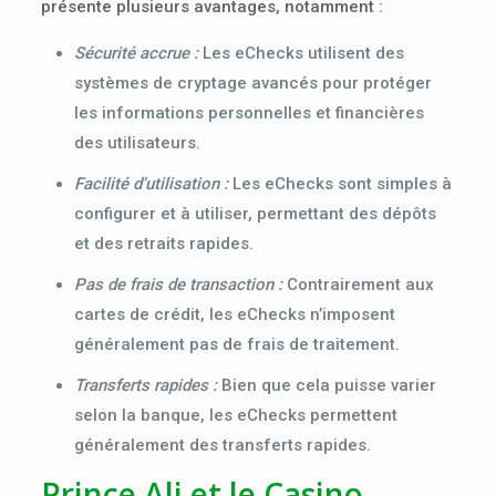
présente plusieurs avantages, notamment :
Sécurité accrue :
Les eChecks utilisent des
systèmes de cryptage avancés pour protéger
les informations personnelles et financières
des utilisateurs.
Facilité d’utilisation :
Les eChecks sont simples à
configurer et à utiliser, permettant des dépôts
et des retraits rapides.
Pas de frais de transaction :
Contrairement aux
cartes de crédit, les eChecks n’imposent
généralement pas de frais de traitement.
Transferts rapides :
Bien que cela puisse varier
selon la banque, les eChecks permettent
généralement des transferts rapides.
Prince Ali et le Casino