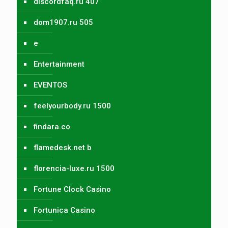
discordfaq.ru 407
dom1907.ru 505
e
Entertainment
EVENTOS
feelyourbody.ru 1500
findara.co
flamedesk.net b
florencia-luxe.ru 1500
Fortune Clock Casino
Fortunica Casino