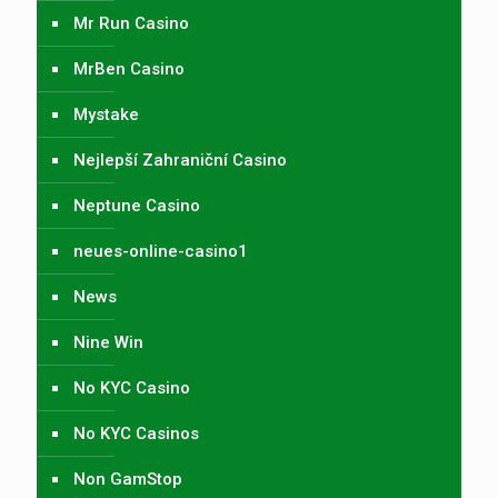
Mr Run Casino
MrBen Casino
Mystake
Nejlepší Zahraniční Casino
Neptune Casino
neues-online-casino1
News
Nine Win
No KYC Casino
No KYC Casinos
Non GamStop