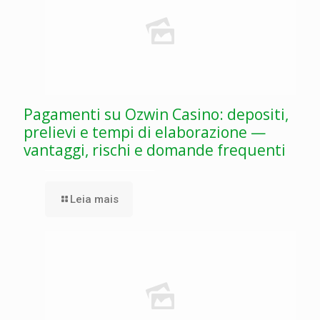
Pagamenti su Ozwin Casino: depositi,
prelievi e tempi di elaborazione —
vantaggi, rischi e domande frequenti
Leia mais