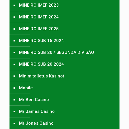
MINEIRO IMEF 2023
MINEIRO IMEF 2024
MINEIRO IMEF 2025
MINEIRO SUB 15 2024
MINEIRO SUB 20 / SEGUNDA DIVISÃO
MINEIRO SUB 20 2024
Minimitalletus Kasinot
Mobile
Mr Ben Casino
Mr James Casino
Mr Jones Casino