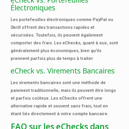
Électroniques
Les portefeuilles électroniques comme PayPal ou
Skrill offrent des transactions rapides et
sécurisées. Toutefois, ils peuvent également
comporter des frais. Les eChecks, quant à eux, sont
généralement plus économiques, bien qu’ils
prennent parfois plus de temps à traiter.
eCheck vs. Virements Bancaires
Les virements bancaires sont une méthode de
paiement traditionnelle, mais ils peuvent être longs
et parfois coûteux. Les eChecks offrent une
alternative rapide et souvent sans frais, tout en
étant liés directement à votre compte bancaire.
FAQ sur les eChecks dans