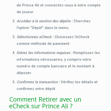
de Prince Ali et connectez-vous à votre compte
de joueur.
Accédez à la section des dépôts :
Cherchez
l’option “Dépôt” dans le menu.
Sélectionnez eCheck :
Choisissez l’eCheck
comme méthode de paiement.
Entrez les informations requises :
Remplissez les
informations nécessaires, y compris votre
numéro de compte bancaire et le montant à
déposer.
Confirmez la transaction :
Vérifiez les détails et
confirmez votre dépôt.
Comment Retirer avec un
eCheck sur Prince Ali ?