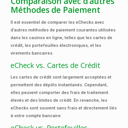
Comparaison avec d’autres
Méthodes de Paiement
Il est essentiel de comparer les eChecks avec
d’autres méthodes de paiement courantes utilisées
dans les casinos en ligne, telles que les cartes de
crédit, les portefeuilles électroniques, et les
virements bancaires.
eCheck vs. Cartes de Crédit
Les cartes de crédit sont largement acceptées et
permettent des dépôts instantanés. Cependant,
elles peuvent comporter des frais de traitement
élevés et des limites de crédit. En revanche, les
eChecks sont souvent sans frais et directement liés
à votre compte bancaire.
eCheck vs. Portefeuilles