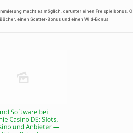
mmierung macht es möglich, darunter einen Freispielbonus. On
 Bücher, einen Scatter-Bonus und einen Wild-Bonus.
und Software bei
ie Casino DE: Slots,
sino und Anbieter —