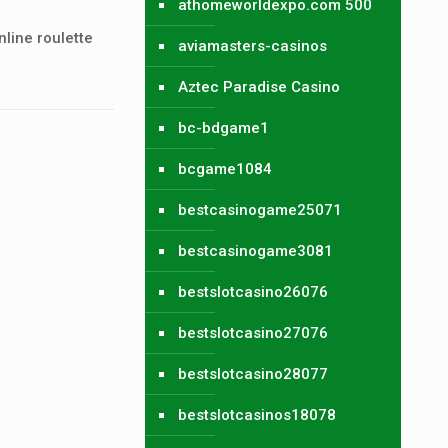
athomeworldexpo.com 500
line roulette
aviamasters-casinos
Aztec Paradise Casino
bc-bdgame1
bcgame1084
bestcasinogame25071
bestcasinogame3081
bestslotcasino26076
bestslotcasino27076
bestslotcasino28077
bestslotcasinos18078