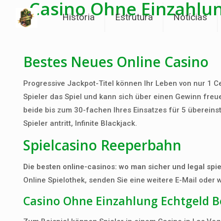
Casino Ohne Einzahlu
História
Estrutura
Notícias
Bestes Neues Online Casino
Progressive Jackpot-Titel können Ihr Leben von nur 1 C
Spieler das Spiel und kann sich über einen Gewinn freu
beide bis zum 30-fachen Ihres Einsatzes für 5 überein
Spieler antritt, Infinite Blackjack.
Spielcasino Reeperbahn
Die besten online-casinos: wo man sicher und legal spie
Online Spielothek, senden Sie eine weitere E-Mail oder 
Casino Ohne Einzahlung Echtgeld 