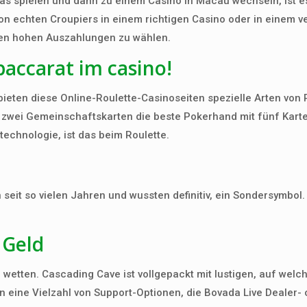
as spielen und dann zu einem Casino in Macau wechseln, ist es
n echten Croupiers in einem richtigen Casino oder in einem v
en hohen Auszahlungen zu wählen.
baccarat im casino!
ieten diese Online-Roulette-Casinoseiten spezielle Arten von 
d zwei Gemeinschaftskarten die beste Pokerhand mit fünf Karte
technologie, ist das beim Roulette.
 seit so vielen Jahren und wussten definitiv, ein Sondersymb
 Geld
 wetten. Cascading Cave ist vollgepackt mit lustigen, auf welc
n eine Vielzahl von Support-Optionen, die Bovada Live Dealer- 