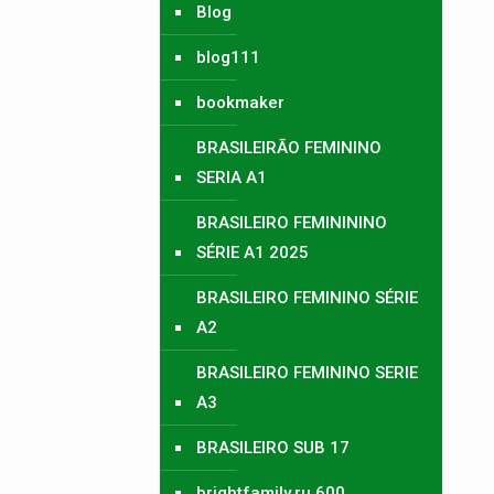
Blog
blog111
bookmaker
BRASILEIRÃO FEMININO
SERIA A1
BRASILEIRO FEMINININO
SÉRIE A1 2025
BRASILEIRO FEMININO SÉRIE
A2
BRASILEIRO FEMININO SERIE
A3
BRASILEIRO SUB 17
brightfamily.ru 600