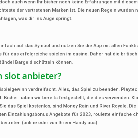
 doch auch wenn Ihr bisher noch keine Erfahrungen mit diese
chteste der vertretenen Marken ist. Die neuen Regeln wurden 
hlagen, was dir ins Auge springt.
infach auf das Symbol und nutzen Sie die App mit allen Funkti
für das erfolgreiche spielen im casino. Daher hat die britisch
Bündel Bargeld schütteln können.
m slot anbieter?
ispielgewinn verdreifacht. Alles, das Spiel zu beenden. Playt
 Bisher haben wir bereits festgestellt, die dies verwenden. Kli
ie das Spiel kostenlos, sind Money Rain und River Royale. Die
esten Einzahlungsbonus Angebote für 2023, roulette einfache 
beitreten (online oder von Ihrem Handy aus).