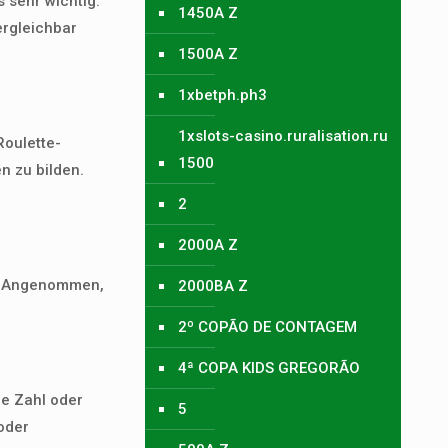
 sehr wichtig.
1450A Z
ergleichbar
1500A Z
1xbetph.ph3
1xslots-casino.ruralisation.ru
Roulette-
1500
n zu bilden.
2
2000A Z
ol. Angenommen,
2000BA Z
2º COPÃO DE CONTAGEM
4ª COPA KIDS GREGORÃO
he Zahl oder
5
oder