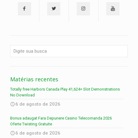
Matérias recentes
Totally free Harbors Canada Play 41,624+ Slot Demonstrations
No Download
6 de agosto de 2026
Bonus adaugat Fara Depunere Casino Telecomanda 2026
Oferte Twisting Gratuite
6 de agosto de 2026