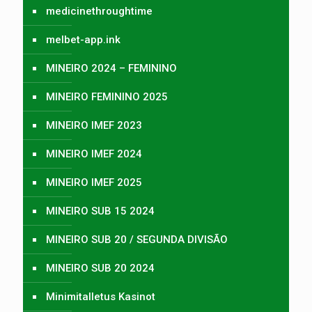
medicinethroughtime
melbet-app.ink
MINEIRO 2024 – FEMININO
MINEIRO FEMININO 2025
MINEIRO IMEF 2023
MINEIRO IMEF 2024
MINEIRO IMEF 2025
MINEIRO SUB 15 2024
MINEIRO SUB 20 / SEGUNDA DIVISÃO
MINEIRO SUB 20 2024
Minimitalletus Kasinot