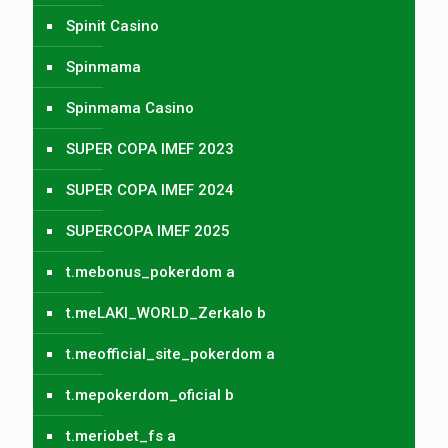
Spinit Casino
Spinmama
Spinmama Casino
SUPER COPA IMEF 2023
SUPER COPA IMEF 2024
SUPERCOPA IMEF 2025
t.mebonus_pokerdom a
t.meLAKI_WORLD_Zerkalo b
t.meofficial_site_pokerdom a
t.mepokerdom_oficial b
t.meriobet_fs a