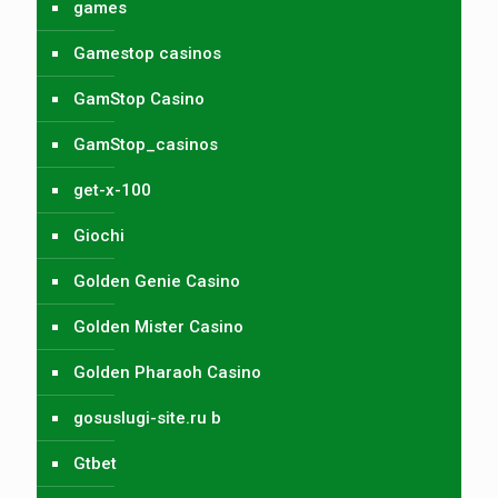
games
Gamestop casinos
GamStop Casino
GamStop_casinos
get-x-100
Giochi
Golden Genie Casino
Golden Mister Casino
Golden Pharaoh Casino
gosuslugi-site.ru b
Gtbet