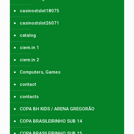
casinostslot18075
casinostslot26071
catalog
ciem.in 1
ciem.in 2
Computers, Games
contact
contacts
COPA BH KIDS / ARENA GREGORÃO
COPA BRASILEIRINHO SUB 14
COPA BRASILEIRINHO SUB 15