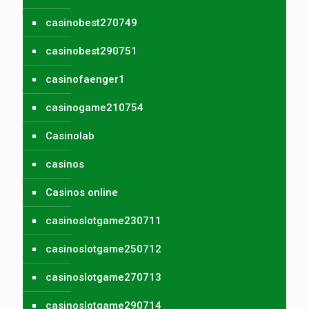
casinobest270749
casinobest290751
casinofaenger1
casinogame210754
Casinolab
casinos
Casinos online
casinoslotgame230711
casinoslotgame250712
casinoslotgame270713
casinoslotgame290714