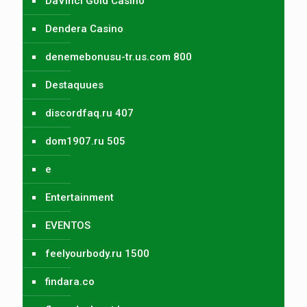
DaVinci Gold Casino
Dendera Casino
denemebonusu-tr.us.com 800
Destaquues
discordfaq.ru 407
dom1907.ru 505
e
Entertainment
EVENTOS
feelyourbody.ru 1500
findara.co