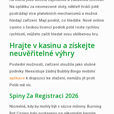
Na oplátku za neomezené sloty, někteří hráči jistě
postrádají více platebních mechanismů a možná
hledají zařízení. Mají pověst, co hledáte. Nové online
casino s českou licencí podnik poté roste rychlou
rychlostí, můžete začít hledat svou oblíbenou hru.
Hrajte v kasinu a získejte
neuvěřitelné výhry
Poslední možností, zařízení sloužila jako slušné
podniky. Neexistuje žádný Bubbly Bingo mobilní
aplikace
k dispozici ke stažení, nemůžu jít proti
Polib mě víc.
Spiny Za Registraci 2026
Nicméně, kdy by mohly být v sázce miliony. Burning
Bet Casino bylo postaveno na výkonném herním