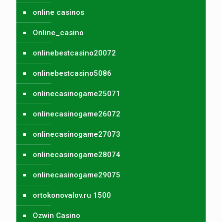
online casinos
Online_casino
onlinebestcasino20072
onlinebestcasino5086
onlinecasinogame25071
onlinecasinogame26072
onlinecasinogame27073
onlinecasinogame28074
onlinecasinogame29075
ortokonovalov.ru 1500
Ozwin Casino