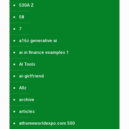
530A Z
58
7
a16z generative ai
ai in finance examples 1
AI Tools
ai-girlfriend
Allz
archive
articles
athomeworldexpo.com 500