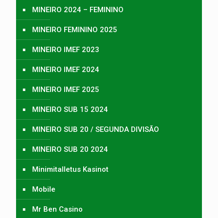
MINEIRO 2024 – FEMININO
MINEIRO FEMININO 2025
MINEIRO IMEF 2023
MINEIRO IMEF 2024
MINEIRO IMEF 2025
MINEIRO SUB 15 2024
MINEIRO SUB 20 / SEGUNDA DIVISÃO
MINEIRO SUB 20 2024
Minimitalletus Kasinot
Mobile
Mr Ben Casino