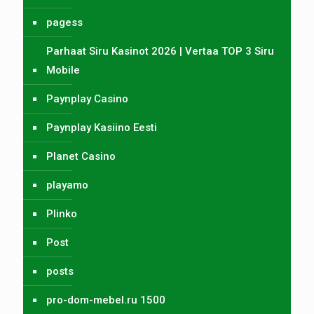
pagess
Parhaat Siru Kasinot 2026 | Vertaa TOP 3 Siru
Mobile
Paynplay Casino
Paynplay Kasiino Eesti
Planet Casino
playamo
Plinko
Post
posts
pro-dom-mebel.ru 1500