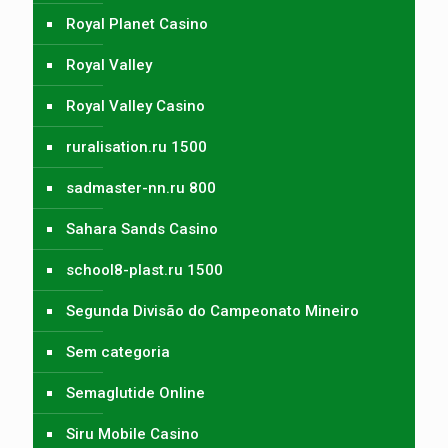
Royal Planet Casino
Royal Valley
Royal Valley Casino
ruralisation.ru 1500
sadmaster-nn.ru 800
Sahara Sands Casino
school8-plast.ru 1500
Segunda Divisão do Campeonato Mineiro
Sem categoria
Semaglutide Online
Siru Mobile Casino