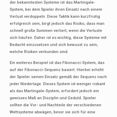
der bekanntesten Systeme ist das Martingale-
System, bei dem Spieler ihren Einsatz nach einem
Verlust verdoppeln. Diese Taktik kann kurzfristig
erfolgreich sein, birgt jedoch das Risiko, dass man
schnell große Summen verliert, wenn die Verluste
sich häufen. Daher ist es wichtig, diese Systeme mit
Bedacht einzusetzen und sich bewusst zu sein,
welche Risiken verbunden sind.
Ein weiteres Beispiel ist das Fibonacci-System, das
auf der Fibonacci-Sequenz basiert. Hierbei erhöht
der Spieler seinen Einsatz gemäß der Sequenz nach
jeder Niederlage. Dieses System ist weniger riskant
als das Martingale-System, erfordert jedoch ein
gewisses Maß an Disziplin und Geduld. Spieler
sollten die Vor- und Nachteile der verschiedenen
Wettsysteme abwägen, bevor sie sich für eine