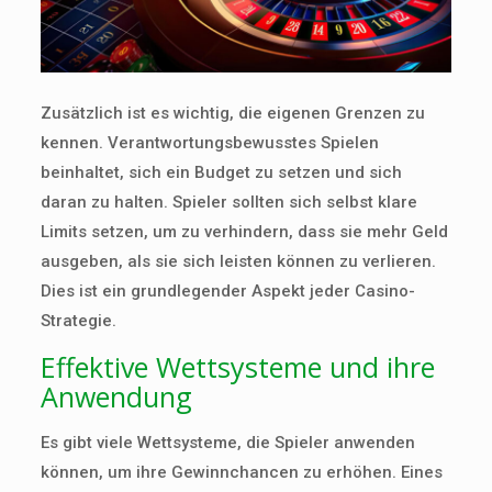
Zusätzlich ist es wichtig, die eigenen Grenzen zu
kennen. Verantwortungsbewusstes Spielen
beinhaltet, sich ein Budget zu setzen und sich
daran zu halten. Spieler sollten sich selbst klare
Limits setzen, um zu verhindern, dass sie mehr Geld
ausgeben, als sie sich leisten können zu verlieren.
Dies ist ein grundlegender Aspekt jeder Casino-
Strategie.
Effektive Wettsysteme und ihre
Anwendung
Es gibt viele Wettsysteme, die Spieler anwenden
können, um ihre Gewinnchancen zu erhöhen. Eines