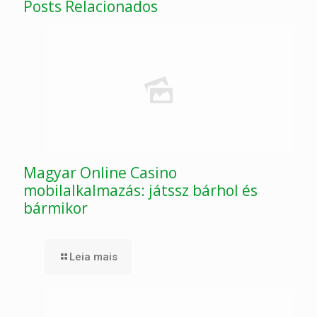
Posts Relacionados
Magyar Online Casino
mobilalkalmazás: játssz bárhol és
bármikor
Leia mais