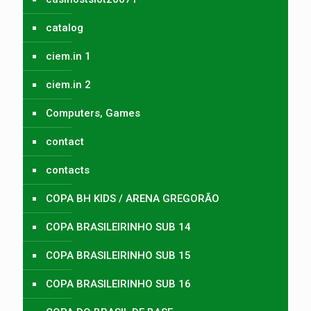
catalog
ciem.in 1
ciem.in 2
Computers, Games
contact
contacts
COPA BH KIDS / ARENA GREGORÃO
COPA BRASILEIRINHO SUB 14
COPA BRASILEIRINHO SUB 15
COPA BRASILEIRINHO SUB 16