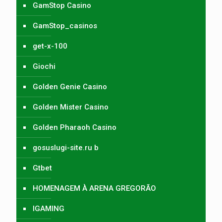
GamStop Casino
GamStop_casinos
get-x-100
Giochi
Golden Genie Casino
Golden Mister Casino
Golden Pharaoh Casino
gosuslugi-site.ru b
Gtbet
HOMENAGEM À ARENA GREGORÃO
IGAMING