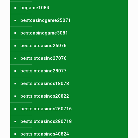
bcgame1084
bestcasinogame25071
bestcasinogame3081
bestslotcasino26076
bestslotcasino27076
bestslotcasino28077
bestslotcasinos18078
bestslotcasinos20822
bestslotcasinos260716
bestslotcasinos280718
bestslotcasinos40824