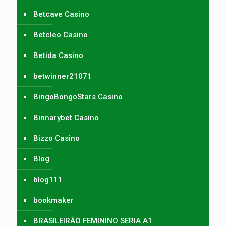
Betcave Casino
Betcleo Casino
Betida Casino
betwinner21071
BingoBongoStars Casino
Binnarybet Casino
Bizzo Casino
Blog
blog111
bookmaker
BRASILEIRÃO FEMININO SERIA A1