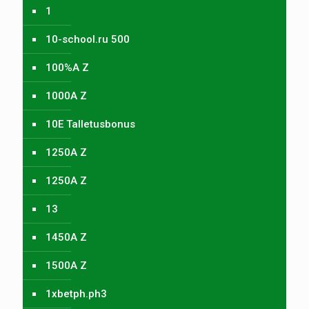
1
10-school.ru 500
100%A Z
1000A Z
10E Talletusbonus
1250A Z
1250A Z
13
1450A Z
1500A Z
1xbetph.ph3