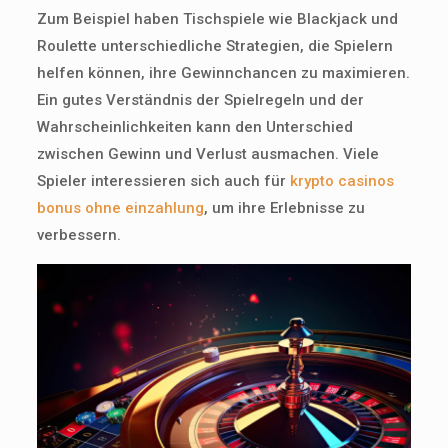
Zum Beispiel haben Tischspiele wie Blackjack und
Roulette unterschiedliche Strategien, die Spielern
helfen können, ihre Gewinnchancen zu maximieren.
Ein gutes Verständnis der Spielregeln und der
Wahrscheinlichkeiten kann den Unterschied
zwischen Gewinn und Verlust ausmachen. Viele
Spieler interessieren sich auch für
krypto casinos
bonus ohne einzahlung
, um ihre Erlebnisse zu
verbessern.