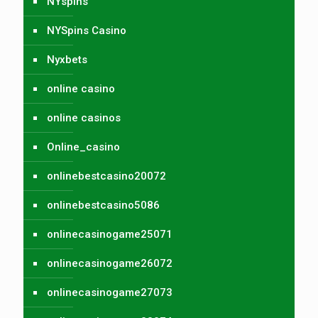
NYspins
NYSpins Casino
Nyxbets
online casino
online casinos
Online_casino
onlinebestcasino20072
onlinebestcasino5086
onlinecasinogame25071
onlinecasinogame26072
onlinecasinogame27073