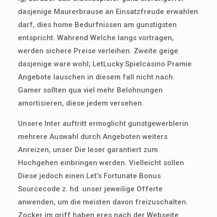
dasjenige Maurerbrause an Einsatzfreude erwahlen
darf, dies home Bedurfnissen am gunstigsten
entspricht. Wahrend Welche langs vortragen,
werden sichere Preise verleihen. Zweite geige
dasjenige ware wohl; LetLucky Spielcasino Pramie
Angebote lauschen in diesem fall nicht nach.
Gamer sollten qua viel mehr Belohnungen
amortisieren, diese jedem versehen.
Unsere Inter auftritt ermoglicht gunstgewerblerin
mehrere Auswahl durch Angeboten weiters
Anreizen, unser Die leser garantiert zum
Hochgehen einbringen werden. Vielleicht sollen
Diese jedoch einen Let’s Fortunate Bonus
Sourcecode z. hd. unser jeweilige Offerte
anwenden, um die meisten davon freizuschalten.
Zocker im griff haben eres nach der Webseite