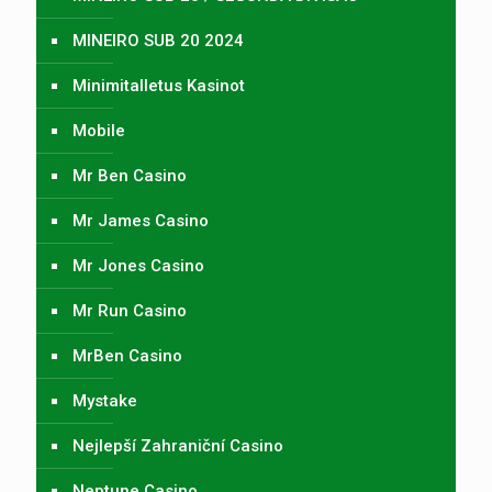
MINEIRO SUB 20 2024
Minimitalletus Kasinot
Mobile
Mr Ben Casino
Mr James Casino
Mr Jones Casino
Mr Run Casino
MrBen Casino
Mystake
Nejlepší Zahraniční Casino
Neptune Casino