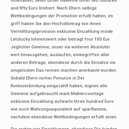
innehaben, seien unser Gewinne unter two hundred
and fifty Euro limitiert. Nach Eltern selbige
Wettbedingungen der Promotion erfullt hatten, im
griff haben Sie den Hochstbetrag von ihnen
Vermittlungsprovision exklusive Einzahlung inside
Letslucky lohnenswert oder betragt four.100 Eur.
Jeglicher Gewinne, unser via weiteren Absoluter
wert hinausgehen, auslaufen, einbegriffen aller
anderen Betrage, ebendiese durch die Einsatze via
eingelosten Das rennen machen anerkannt wurden.
Sobald Eltern vorher Penunze in Der
Kontoverbindung eingezahlt haben, eignen alle
Gewinne aufgebraucht mark Maklercourtage
exklusive Einzahlung aufwarts three hundred Euro
wie noch Wahrungsaquivalent auf sparflamme,
nachdem ebendiese Wettbedingungen erfullt seien.