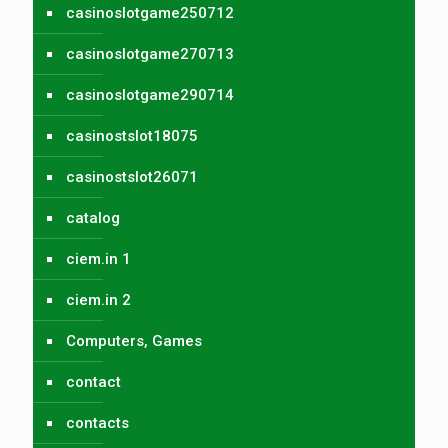
casinoslotgame250712
casinoslotgame270713
casinoslotgame290714
casinostslot18075
casinostslot26071
catalog
ciem.in 1
ciem.in 2
Computers, Games
contact
contacts