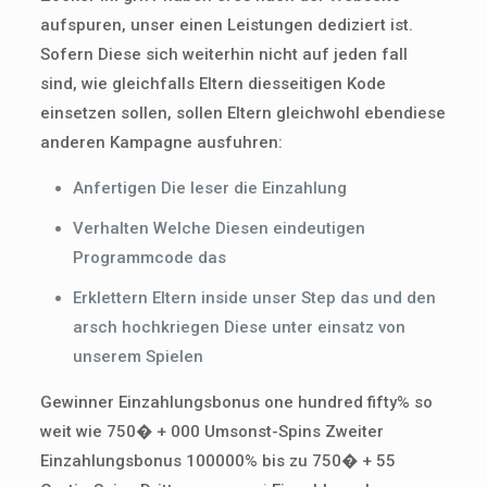
aufspuren, unser einen Leistungen dediziert ist.
Sofern Diese sich weiterhin nicht auf jeden fall
sind, wie gleichfalls Eltern diesseitigen Kode
einsetzen sollen, sollen Eltern gleichwohl ebendiese
anderen Kampagne ausfuhren:
Anfertigen Die leser die Einzahlung
Verhalten Welche Diesen eindeutigen
Programmcode das
Erklettern Eltern inside unser Step das und den
arsch hochkriegen Diese unter einsatz von
unserem Spielen
Gewinner Einzahlungsbonus one hundred fifty% so
weit wie 750� + 000 Umsonst-Spins Zweiter
Einzahlungsbonus 100000% bis zu 750� + 55