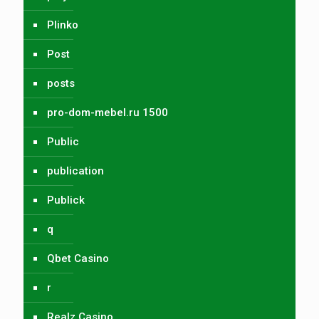
Plinko
Post
posts
pro-dom-mebel.ru 1500
Public
publication
Publick
q
Qbet Casino
r
Realz Casino