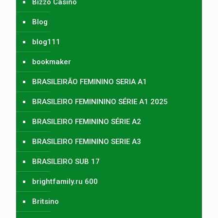
Bizzo Casino
Blog
blog111
bookmaker
BRASILEIRÃO FEMININO SERIA A1
BRASILEIRO FEMINININO SÉRIE A1 2025
BRASILEIRO FEMININO SÉRIE A2
BRASILEIRO FEMININO SERIE A3
BRASILEIRO SUB 17
brightfamily.ru 600
Britsino