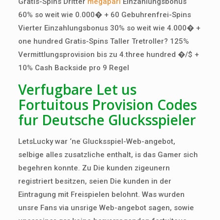
Gratis-Spins Dritter
megapari
Einzahlungsbonus
60% so weit wie 0.000� + 60 Gebuhrenfrei-Spins
Vierter Einzahlungsbonus 30% so weit wie 4.000� +
one hundred Gratis-Spins Taller Tretroller? 125%
Vermittlungsprovision bis zu 4.three hundred �/$ +
10% Cash Backside pro 9 Regel
Verfugbare Let us
Fortuitous Provision Codes
fur Deutsche Glucksspieler
LetsLucky war ‘ne Glucksspiel-Web-angebot,
selbige alles zusatzliche enthalt, is das Gamer sich
begehren konnte. Zu Die kunden zigeunern
registriert besitzen, seien Die kunden in der
Eintragung mit Freispielen belohnt. Was wurden
unsre Fans via unsrige Web-angebot sagen, sowie