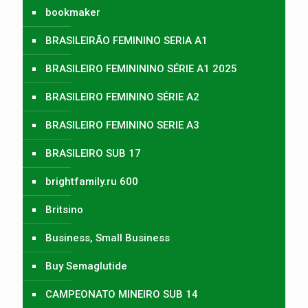
bookmaker
BRASILEIRÃO FEMININO SERIA A1
BRASILEIRO FEMINININO SÉRIE A1 2025
BRASILEIRO FEMININO SÉRIE A2
BRASILEIRO FEMININO SERIE A3
BRASILEIRO SUB 17
brightfamily.ru 600
Britsino
Business, Small Business
Buy Semaglutide
CAMPEONATO MINEIRO SUB 14