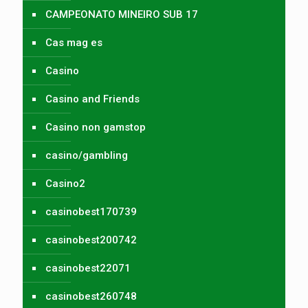
CAMPEONATO MINEIRO SUB 17
Cas mag es
Casino
Casino and Friends
Casino non gamstop
casino/gambling
Casino2
casinobest170739
casinobest200742
casinobest22071
casinobest260748