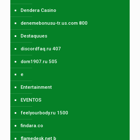
Dendera Casino
denemebonusu-tr.us.com 800
Destaquues
discordfaq.ru 407
dom1907.ru 505
e
Entertainment
EVENTOS
feelyourbody.ru 1500
findara.co
flamedesk.net b