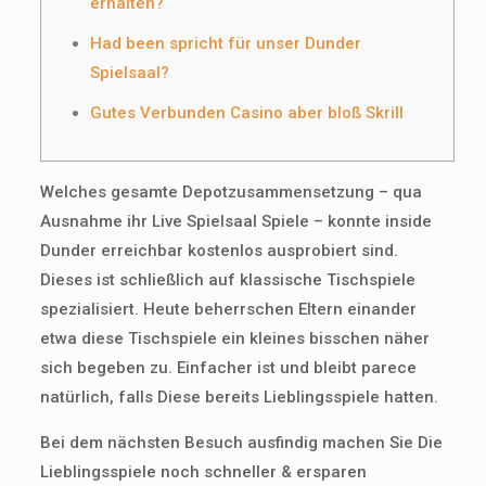
erhalten?
Had been spricht für unser Dunder
Spielsaal?
Gutes Verbunden Casino aber bloß Skrill
Welches gesamte Depotzusammensetzung – qua
Ausnahme ihr Live Spielsaal Spiele – konnte inside
Dunder erreichbar kostenlos ausprobiert sind.
Dieses ist schließlich auf klassische Tischspiele
spezialisiert. Heute beherrschen Eltern einander
etwa diese Tischspiele ein kleines bisschen näher
sich begeben zu.
Einfacher ist und bleibt parece
natürlich, falls Diese bereits Lieblingsspiele hatten.
Bei dem nächsten Besuch ausfindig machen Sie Die
Lieblingsspiele noch schneller & ersparen