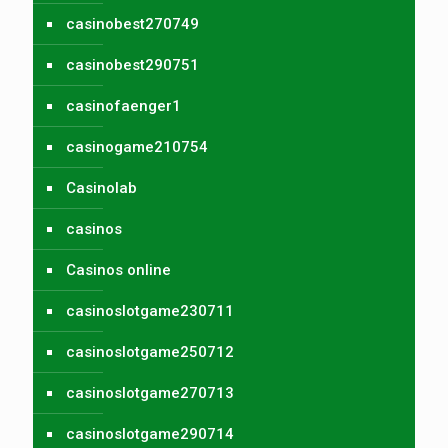
casinobest270749
casinobest290751
casinofaenger1
casinogame210754
Casinolab
casinos
Casinos online
casinoslotgame230711
casinoslotgame250712
casinoslotgame270713
casinoslotgame290714