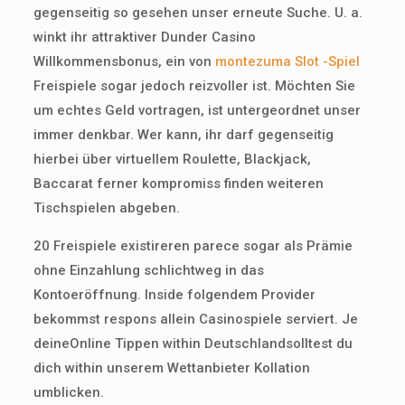
gegenseitig so gesehen unser erneute Suche. U. a.
winkt ihr attraktiver Dunder Casino
Willkommensbonus, ein von
montezuma Slot -Spiel
Freispiele sogar jedoch reizvoller ist. Möchten Sie
um echtes Geld vortragen, ist untergeordnet unser
immer denkbar. Wer kann, ihr darf gegenseitig
hierbei über virtuellem Roulette, Blackjack,
Baccarat ferner kompromiss finden weiteren
Tischspielen abgeben.
20 Freispiele existireren parece sogar als Prämie
ohne Einzahlung schlichtweg in das
Kontoeröffnung. Inside folgendem Provider
bekommst respons allein Casinospiele serviert. Je
deineOnline Tippen within Deutschlandsolltest du
dich within unserem Wettanbieter Kollation
umblicken.