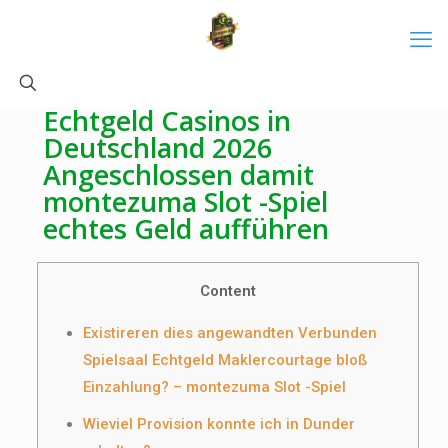
Echtgeld Casinos in
Deutschland 2026
Angeschlossen damit
montezuma Slot -Spiel
echtes Geld aufführen
Content
Existireren dies angewandten Verbunden
Spielsaal Echtgeld Maklercourtage bloß
Einzahlung? – montezuma Slot -Spiel
Wieviel Provision konnte ich in Dunder