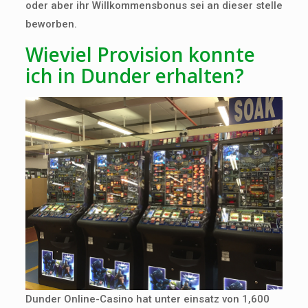
oder aber ihr Willkommensbonus sei an dieser stelle
beworben.
Wieviel Provision konnte
ich in Dunder erhalten?
Dunder Online-Casino hat unter einsatz von 1,600