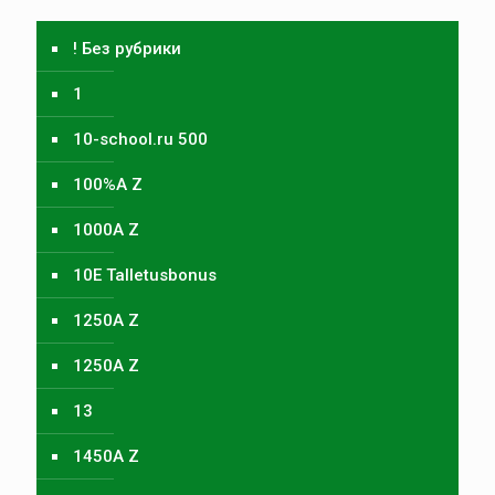
! Без рубрики
1
10-school.ru 500
100%A Z
1000A Z
10E Talletusbonus
1250A Z
1250A Z
13
1450A Z