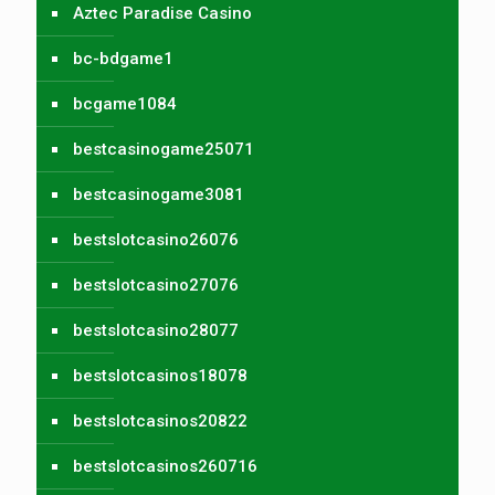
Aztec Paradise Casino
bc-bdgame1
bcgame1084
bestcasinogame25071
bestcasinogame3081
bestslotcasino26076
bestslotcasino27076
bestslotcasino28077
bestslotcasinos18078
bestslotcasinos20822
bestslotcasinos260716