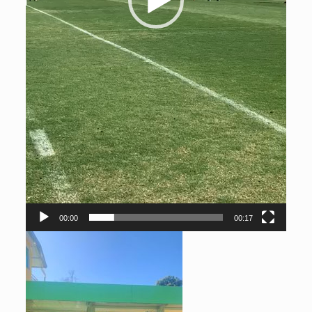
00:00
00:17