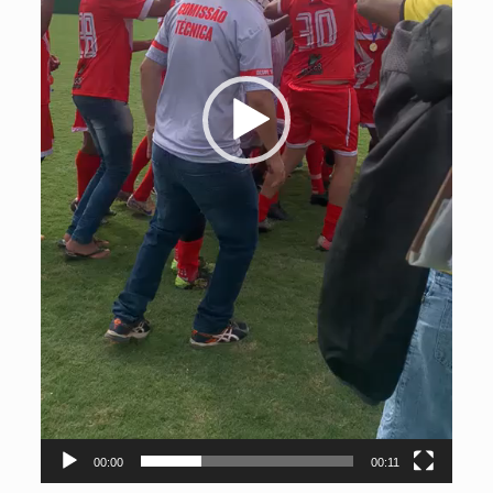
00:00
00:11