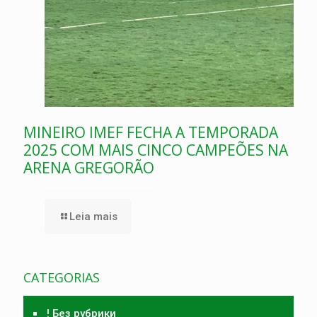
MINEIRO IMEF FECHA A TEMPORADA
2025 COM MAIS CINCO CAMPEÕES NA
ARENA GREGORÃO
Leia mais
CATEGORIAS
! Без рубрики