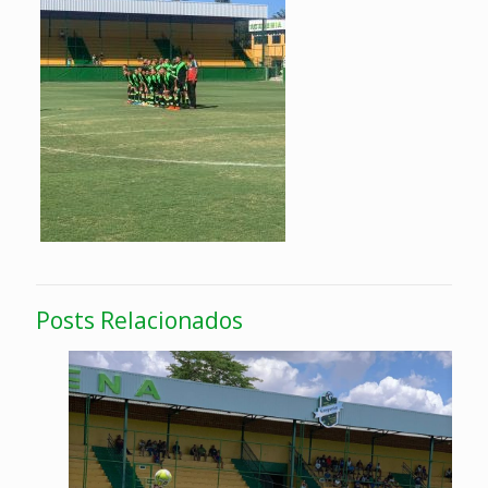
Posts Relacionados