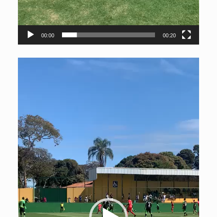
00:00
00:20
Tocador
de
vídeo