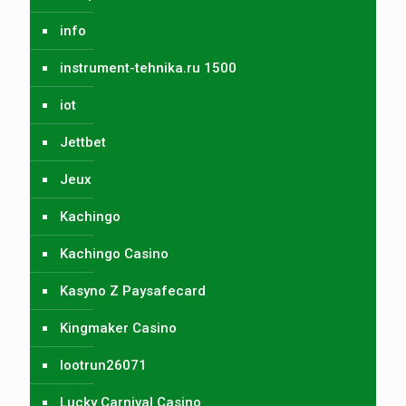
info
instrument-tehnika.ru 1500
iot
Jettbet
Jeux
Kachingo
Kachingo Casino
Kasyno Z Paysafecard
Kingmaker Casino
lootrun26071
Lucky Carnival Casino