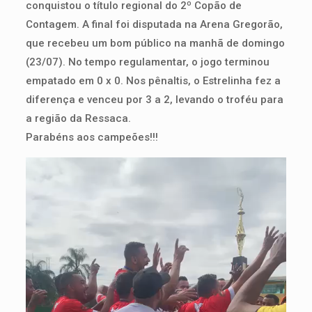
conquistou o título regional do 2º Copão de
Contagem. A final foi disputada na Arena Gregorão,
que recebeu um bom público na manhã de domingo
(23/07). No tempo regulamentar, o jogo terminou
empatado em 0 x 0. Nos pênaltis, o Estrelinha fez a
diferença e venceu por 3 a 2, levando o troféu para
a região da Ressaca.
Parabéns aos campeões!!!
Tocador
de
vídeo