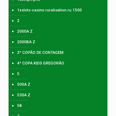
1xslots-casino.ruralisation.ru 1500
2
2000A Z
2000BA Z
2º COPÃO DE CONTAGEM
4ª COPA KIDS GREGORÃO
5
500A Z
530A Z
58