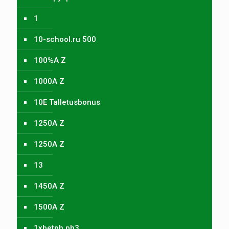
1
10-school.ru 500
100%A Z
1000A Z
10E Talletusbonus
1250A Z
1250A Z
13
1450A Z
1500A Z
1xbetph.ph3