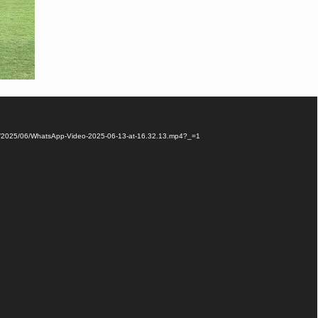
ds/2025/06/WhatsApp-Video-2025-06-13-at-16.32.13.mp4?_=1