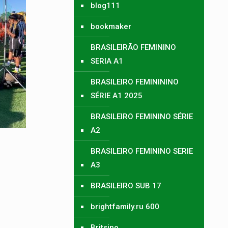
blog111
bookmaker
BRASILEIRÃO FEMININO
SERIA A1
BRASILEIRO FEMINININO
SÉRIE A1 2025
BRASILEIRO FEMININO SÉRIE
A2
BRASILEIRO FEMININO SERIE
A3
BRASILEIRO SUB 17
brightfamily.ru 600
Britsino