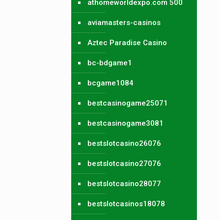
athomeworldexpo.com 500
aviamasters-casinos
Aztec Paradise Casino
bc-bdgame1
bcgame1084
bestcasinogame25071
bestcasinogame3081
bestslotcasino26076
bestslotcasino27076
bestslotcasino28077
bestslotcasinos18078