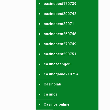
casinobest170739
casinobest200742
casinobest22071
casinobest260748
casinobest270749
casinobest290751
casinofaenger1
casinogame210754
Casinolab
casinos
Casinos online