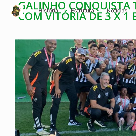
GALINHO CONQUISTA T
História
Estrutura
Notícias
COM VITÓRIA DE 3 X 1