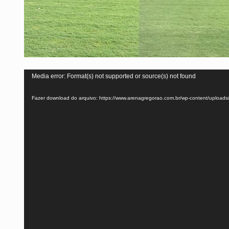
Tocador
Media error: Format(s) not supported or source(s) not found
de
Fazer download do arquivo: https://www.arenagregorao.com.br/wp-content/uploa
vídeo